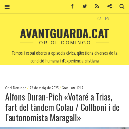
Facebook
Twitter
RSS
Contacte
Ce
CA
ES
AVANTGUARDA.CAT
ORIOL DOMINGO
Temps i espai oberts a episodis cívics, qüestions diverses de la
condició humana i d'experiència cristiana
Oriol Domingo
22 de maig de 2023
Groc
1217
Alfons Duran-Pich «Votaré a Trias,
fart del tàndem Colau / Collboni i de
l’autonomista Maragall»