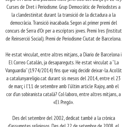
Curses de Dret i Periodisme. Grup Democràtic de Periodistes a
la clandestinitat durant la transició de la dictadura a la
democràcia. Transició inacabada. Segon al primer premi del
concurs de Serra d’Or per a escriptors joves. Premi Ires (Institut
de Reinserció Social). Premi de Periodisme Ciutat de Barcelona.
​ He estat vinculat, entre altres mitjans, a Diario de Barcelona i
El Correo Catalán, ja desapareguts. He estat vinculat a “La
Vanguardia” (1974/2014) fins que vaig decidir deixar-la. Acollit
a catalunyareligio.cat durant sis mesos del 2014, entre el 23
de març i l'11 de setembre amb l'últim article Rajoy, amb el
cor d'un sobiranista català? Col·laboro, entre altres mitjans, a
«El Pregó».
​ Des del setembre del 2002, dedicat també a la crònica
d'assumptes religiosos. Des del 22 de setembre de 2008, el