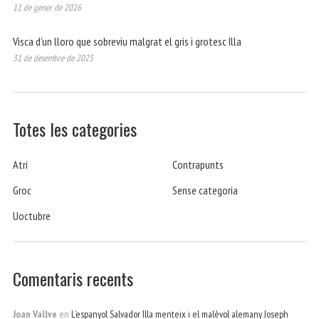
11 de gener de 2026
Visca d’un lloro que sobreviu malgrat el gris i grotesc Illa
31 de desembre de 2025
Totes les categories
Atri
Contrapunts
Groc
Sense categoria
Uoctubre
Comentaris recents
Joan Vallve
en
L’espanyol Salvador Illa menteix i el malèvol alemany Joseph