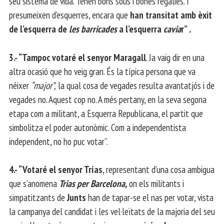
seu sistema de vida. Tenen bons sous i bones regalies. I
presumeixen d’esquerres, encara que
han transitat amb èxit
de l’esquerra de
les barricades
a l’esquerra
cavia
r”
.
3.- “Tampoc votaré el senyor Maragall
. Ja vaig dir en una
altra ocasió que ho veig gran. És la típica persona que va
néixer
“major”,
la qual cosa de vegades resulta avantatjós i de
vegades no. Aquest cop no. A més pertany, en la seva segona
etapa com a militant, a Esquerra Republicana, el partit que
simbolitza el poder autonòmic. Com a independentista
independent, no ho puc votar”.
4.- “Votaré el senyor Trías
, representant d’una cosa ambigua
que s’anomena
Trias per Barcelona,
​​on els militants i
simpatitzants de
Junts
han de tapar-se el nas per votar, vista
la campanya del candidat i les vel·leïtats de la majoria del seu