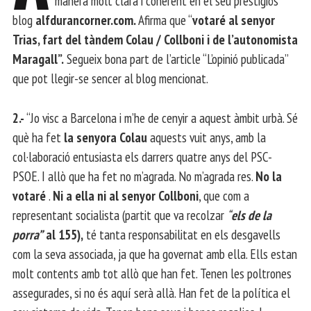
manera molt clara i coherent en el seu prestigiós
blog
alfdurancorner.com.
Afirma que “
votaré al senyor
Trias, fart del tàndem Colau / Collboni i de l’autonomista
Maragall”.
Segueix bona part de l’article “L’opinió publicada”
que pot llegir-se sencer al blog mencionat.
2.-
“Jo visc a Barcelona i m’he de cenyir a aquest àmbit urbà. Sé
què ha fet
la senyora Colau
aquests vuit anys, amb la
col·laboració entusiasta els darrers quatre anys del PSC-
PSOE. I allò que ha fet no m’agrada. No m’agrada res.
No la
votaré
.
Ni a ella ni al senyor Collboni
, que com a
representant socialista (partit que va recolzar
“
els de la
porra”
al 155),
té tanta responsabilitat en els desgavells
com la seva associada, ja que ha governat amb ella. Ells estan
molt contents amb tot allò que han fet. Tenen les poltrones
assegurades, si no és aquí serà allà. Han fet de la política el