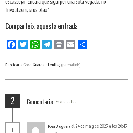
escassejar. Encara que sigui per una sola vegada, no
frivolitzem, si us plau”
Comparteix aquesta entrada
Fa
Tw
W
Te
Pri
E
Co
ce
itt
ha
le
nt
m
m
bo
er
ts
gr
ail
pa
Publicat a
Groc
. Guarda't l'enllaç
(permalink)
.
ok
Ap
a
rt
p
m
ei
x
2
Comentaris
Escriu el teu
el 24 de maig de 2023 a les 20:43
Rosa Bruguera
1