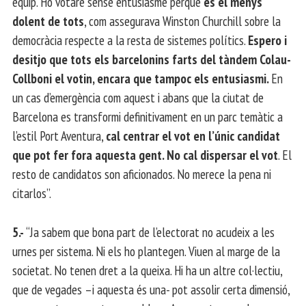
equip. Ho votaré sense entusiasme perquè
és el menys
dolent de tots
, com assegurava Winston Churchill sobre la
democràcia respecte a la resta de sistemes polítics.
Espero i
desitjo que tots els barcelonins farts del tàndem Colau-
Collboni el votin, encara que tampoc els entusiasmi.
En
un cas d’emergència com aquest i abans que la ciutat de
Barcelona es transformi definitivament en un parc temàtic a
l’estil Port Aventura,
cal centrar el vot en l’únic candidat
que pot fer fora aquesta gent. No cal dispersar el vot
. El
resto de candidatos son aficionados. No merece la pena ni
citarlos”.
5.-
“Ja sabem que bona part de l’electorat no acudeix a les
urnes per sistema. Ni els ho plantegen. Viuen al marge de la
societat. No tenen dret a la queixa. Hi ha un altre col·lectiu,
que de vegades –i aquesta és una- pot assolir certa dimensió,