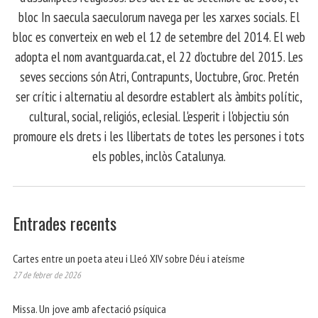
bloc In saecula saeculorum navega per les xarxes socials. El
bloc es converteix en web el 12 de setembre del 2014. El web
adopta el nom avantguarda.cat, el 22 d'octubre del 2015. Les
seves seccions són Atri, Contrapunts, Uoctubre, Groc. Pretén
ser crític i alternatiu al desordre establert als àmbits polític,
cultural, social, religiós, eclesial. L'esperit i l'objectiu són
promoure els drets i les llibertats de totes les persones i tots
els pobles, inclòs Catalunya.
Entrades recents
Cartes entre un poeta ateu i Lleó XIV sobre Déu i ateísme
27 de febrer de 2026
Missa. Un jove amb afectació psíquica