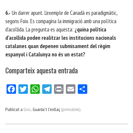
6.-
Un darrer apunt. L’exemple de Canadà es paradigmàtic,
segons Foix. Es compagina la immigració amb una política
d’acollida. La pregunta es aquesta:
¿quina política
d’acollida poden realitzar les institucions nacionals
catalanes quan depenen submisament del règim
espanyol i Catalunya no és un estat?
Comparteix aquesta entrada
Fa
Tw
W
Te
Pri
E
Co
ce
itt
ha
le
nt
m
m
bo
er
ts
gr
ail
pa
Publicat a
Groc
. Guarda't l'enllaç
(permalink)
.
ok
Ap
a
rt
p
m
ei