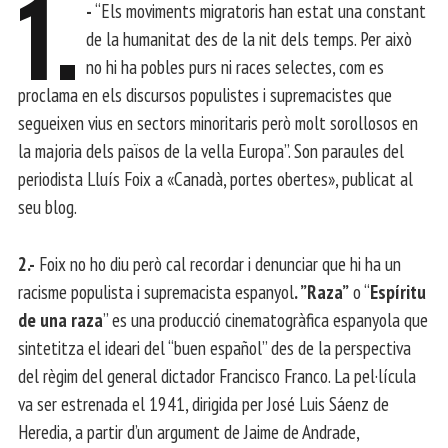
1.
-
“Els moviments migratoris han estat una constant
de la humanitat des de la nit dels temps. Per això
no hi ha pobles purs ni races selectes, com es
proclama en els discursos populistes i supremacistes que
segueixen vius en sectors minoritaris però molt sorollosos en
la majoria dels països de la vella Europa”. Son paraules del
periodista Lluís Foix a «Canadà, portes obertes», publicat al
seu blog.
2.-
Foix no ho diu però cal recordar i denunciar que hi ha un
racisme populista i supremacista espanyol
. ”Raza”
o “
Espíritu
de una raza
” es una producció cinematogràfica espanyola que
sintetitza el ideari del “buen español” des de la perspectiva
del règim del general dictador Francisco Franco. La pel·lícula
va ser estrenada el 1941, dirigida per José Luis Sáenz de
Heredia, a partir d’un argument de Jaime de Andrade,