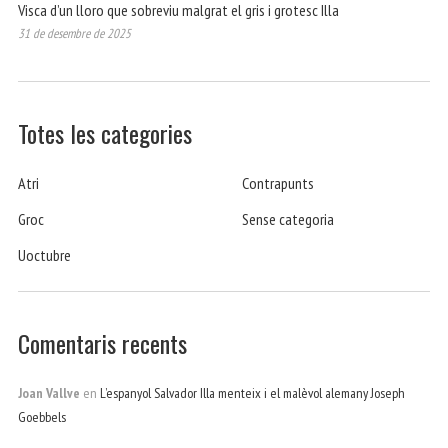
Visca d’un lloro que sobreviu malgrat el gris i grotesc Illa
31 de desembre de 2025
Totes les categories
Atri
Contrapunts
Groc
Sense categoria
Uoctubre
Comentaris recents
Joan Vallve
en
L’espanyol Salvador Illa menteix i el malèvol alemany Joseph
Goebbels