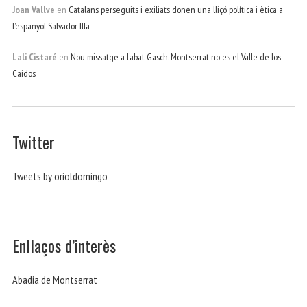
Joan Vallve
en
Catalans perseguits i exiliats donen una lliçó política i ètica a
l’espanyol Salvador Illa
Lali Cistaré
en
Nou missatge a l’abat Gasch. Montserrat no es el Valle de los
Caidos
Twitter
Tweets by orioldomingo
Enllaços d’interès
Abadia de Montserrat