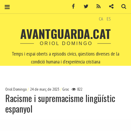
Facebook
Twitter
RSS
Contacte
Ce
CA
ES
AVANTGUARDA.CAT
ORIOL DOMINGO
Temps i espai oberts a episodis cívics, qüestions diverses de la
condició humana i d'experiència cristiana
Oriol Domingo
24 de març de 2023
Groc
822
Racisme i supremacisme lingüístic
espanyol