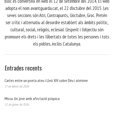
bloc es converteix en web el 12 de setembre del 2014. El web
adopta el nom avantguarda.cat, el 22 d'octubre del 2015. Les
seves seccions són Atri, Contrapunts, Uoctubre, Groc. Pretén
ser crític i alternatiu al desordre establert als àmbits polític,
cultural, social, religiós, eclesial. L'esperit i l'objectiu són
promoure els drets i les llibertats de totes les persones i tots
els pobles, inclòs Catalunya.
Entrades recents
Cartes entre un poeta ateu i Lleó XIV sobre Déu i ateísme
27 de febrer de 2026
Missa. Un jove amb afectació psíquica
11 de gener de 2026