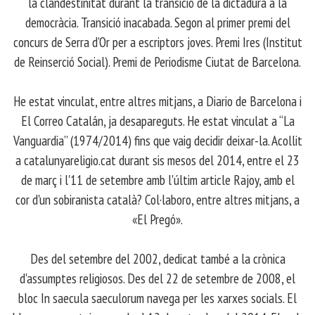
la clandestinitat durant la transició de la dictadura a la
democràcia. Transició inacabada. Segon al primer premi del
concurs de Serra d’Or per a escriptors joves. Premi Ires (Institut
de Reinserció Social). Premi de Periodisme Ciutat de Barcelona.
​ He estat vinculat, entre altres mitjans, a Diario de Barcelona i
El Correo Catalán, ja desapareguts. He estat vinculat a “La
Vanguardia” (1974/2014) fins que vaig decidir deixar-la. Acollit
a catalunyareligio.cat durant sis mesos del 2014, entre el 23
de març i l'11 de setembre amb l'últim article Rajoy, amb el
cor d'un sobiranista català? Col·laboro, entre altres mitjans, a
«El Pregó».
​ Des del setembre del 2002, dedicat també a la crònica
d'assumptes religiosos. Des del 22 de setembre de 2008, el
bloc In saecula saeculorum navega per les xarxes socials. El