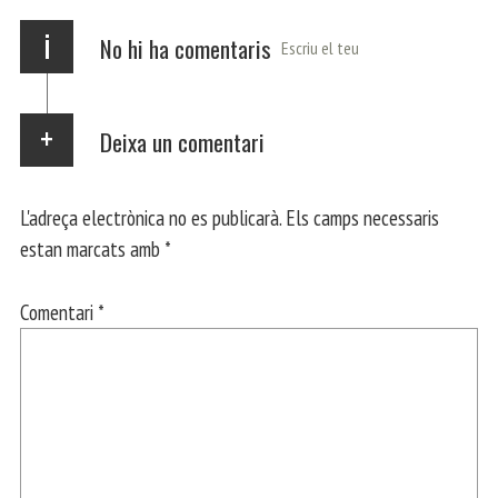
x
i
No hi ha comentaris
Escriu el teu
Deixa un comentari
L'adreça electrònica no es publicarà.
Els camps necessaris
estan marcats amb
*
Comentari
*