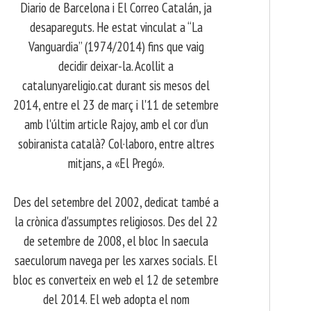
Diario de Barcelona i El Correo Catalán, ja
desapareguts. He estat vinculat a “La
Vanguardia” (1974/2014) fins que vaig
decidir deixar-la. Acollit a
catalunyareligio.cat durant sis mesos del
2014, entre el 23 de març i l'11 de setembre
amb l'últim article Rajoy, amb el cor d'un
sobiranista català? Col·laboro, entre altres
mitjans, a «El Pregó».
​ Des del setembre del 2002, dedicat també a
la crònica d'assumptes religiosos. Des del 22
de setembre de 2008, el bloc In saecula
saeculorum navega per les xarxes socials. El
bloc es converteix en web el 12 de setembre
del 2014. El web adopta el nom