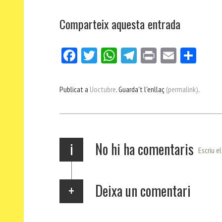
Comparteix aquesta entrada
Fa
Tw
W
Te
Pri
E
Co
ce
itt
ha
le
nt
m
m
bo
er
ts
gr
ail
pa
Publicat a
Uoctubre
. Guarda't l'enllaç
(permalink)
.
ok
Ap
a
rt
p
m
ei
x
i
No hi ha comentaris
Escriu e
Deixa un comentari