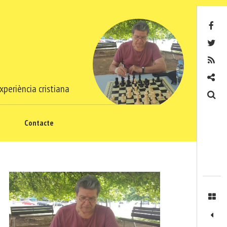
Facebook
Twitter
RSS
Contacte
xperiència cristiana
Cerca
Contacte