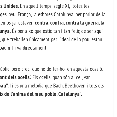
s Unides.
En aquell temps, segle XI, totes les
ges, avui França, aleshores Catalunya, per parlar de la
l temps ja estaven
contra, contra, contra la guerra, la
lunya.
És per això que estic tan i tan feliç de ser aquí
, que treballen únicament per l’ideal de la pau, estan
a pau m’hi va directament.
públic, però crec que he de fer-ho en aquesta ocasió.
ant dels ocells’.
Els ocells, quan són al cel, van
pau”.
I i és una melodia que Bach, Beethoven i tots els
eix de l’ànima del meu poble, Catalunya”.