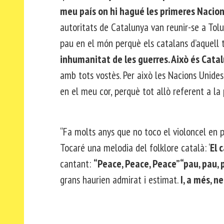
meu país on hi hagué les primeres Nacion
autoritats de Catalunya van reunir-se a Tolu
pau en el món perquè els catalans d’aquel
inhumanitat de les guerres. Això és Cata
amb tots vostès. Per això les Nacions Unides
en el meu cor, perquè tot allò referent a l
“Fa molts anys que no toco el violoncel en 
Tocaré una melodia del folklore català: ‘
El c
cantant:
“Peace, Peace, Peace” “pau, pau, 
grans haurien admirat i estimat.
I, a més, n