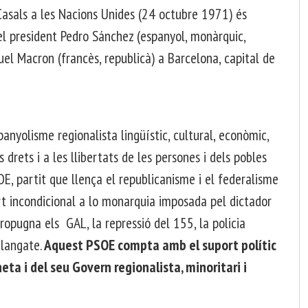
Casals a les Nacions Unides (24 octubre 1971) és
el president Pedro Sánchez (espanyol, monàrquic,
el Macron (francès, republicà) a Barcelona, capital de
nyolisme regionalista lingüístic, cultural, econòmic,
ls drets i a les llibertats de les persones i dels pobles
E, partit que llença el republicanisme i el federalisme
rt incondicional a lo monarquia imposada pel dictador
ropugna els GAL, la repressió del 155, la policia
alangate.
Aquest PSOE compta amb el suport polític
ta i del seu Govern regionalista, minoritari i