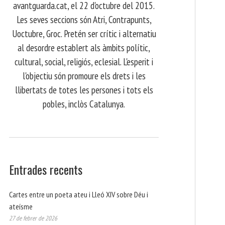
avantguarda.cat, el 22 d'octubre del 2015.
Les seves seccions són Atri, Contrapunts,
Uoctubre, Groc. Pretén ser crític i alternatiu
al desordre establert als àmbits polític,
cultural, social, religiós, eclesial. L'esperit i
l'objectiu són promoure els drets i les
llibertats de totes les persones i tots els
pobles, inclòs Catalunya.
Entrades recents
Cartes entre un poeta ateu i Lleó XIV sobre Déu i
ateísme
27 de febrer de 2026