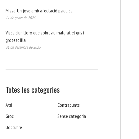
Missa. Un jove amb afectació psíquica
11 de gener de 2026
Visca d’un lloro que sobreviu malgrat el gris i
grotesc Illa
31 de desembre de 2025
Totes les categories
Atri
Contrapunts
Groc
Sense categoria
Uoctubre