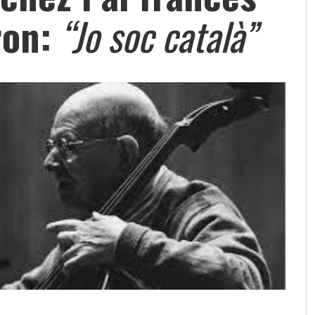
ron:
“Jo soc català”