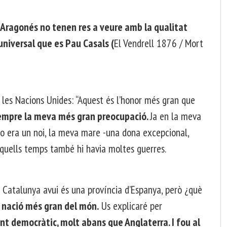
Aragonés no tenen res a veure amb la qualitat
universal que es Pau Casals (
El Vendrell 1876 / Mort
a les Nacions Unides: “Aquest és l’honor més gran que
empre la meva més gran preocupació.
Ja en la meva
jo era un noi, la meva mare -una dona excepcional,
aquells temps també hi havia moltes guerres.
Catalunya avui és una província d’Espanya, però ¿què
 nació més gran del món.
Us explicaré per
nt democràtic, molt abans que Anglaterra. I fou al