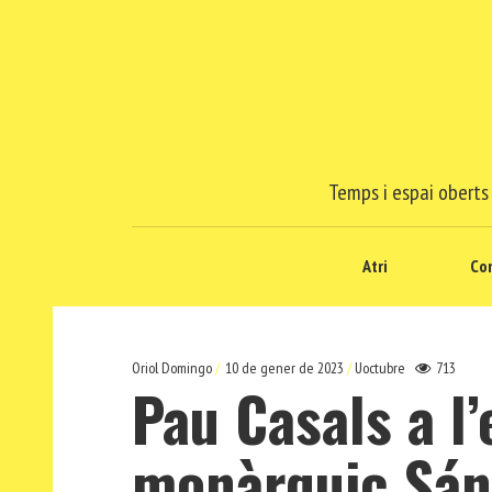
Temps i espai oberts 
Atri
Co
Oriol Domingo
10 de gener de 2023
Uoctubre
713
Pau Casals a l
monàrquic Sánc