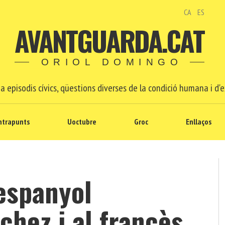
CA
ES
AVANTGUARDA.CAT
ORIOL DOMINGO
a episodis cívics, qüestions diverses de la condició humana i d'e
ntrapunts
Uoctubre
Groc
Enllaços
’espanyol
hez i al francès