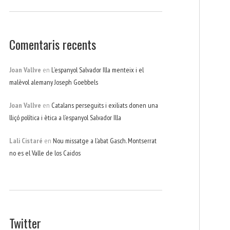
Comentaris recents
Joan Vallve
en
L’espanyol Salvador Illa menteix i el
malèvol alemany Joseph Goebbels
Joan Vallve
en
Catalans perseguits i exiliats donen una
lliçó política i ètica a l’espanyol Salvador Illa
Lali Cistaré
en
Nou missatge a l’abat Gasch. Montserrat
no es el Valle de los Caidos
Twitter