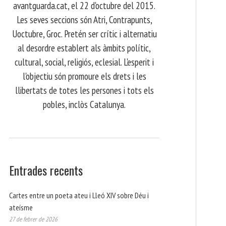
avantguarda.cat, el 22 d'octubre del 2015.
Les seves seccions són Atri, Contrapunts,
Uoctubre, Groc. Pretén ser crític i alternatiu
al desordre establert als àmbits polític,
cultural, social, religiós, eclesial. L'esperit i
l'objectiu són promoure els drets i les
llibertats de totes les persones i tots els
pobles, inclòs Catalunya.
Entrades recents
Cartes entre un poeta ateu i Lleó XIV sobre Déu i
ateísme
27 de febrer de 2026