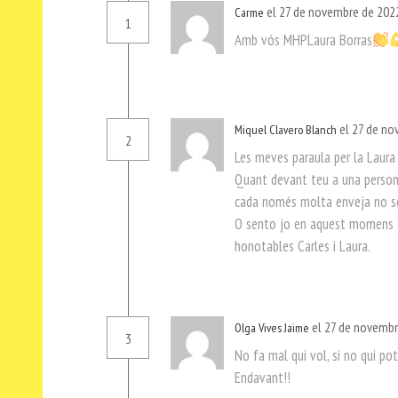
el 27 de novembre de 2022
Carme
1
Amb vós MHPLaura Borras
el 27 de no
Miquel Clavero Blanch
2
Les meves paraula per la Laura
Quant devant teu a una persona
cada només molta enveja no se 
O sento jo en aquest momens ti
honotables Carles i Laura.
el 27 de novembr
Olga Vives Jaime
3
No fa mal qui vol, si no qui pot
Endavant!!