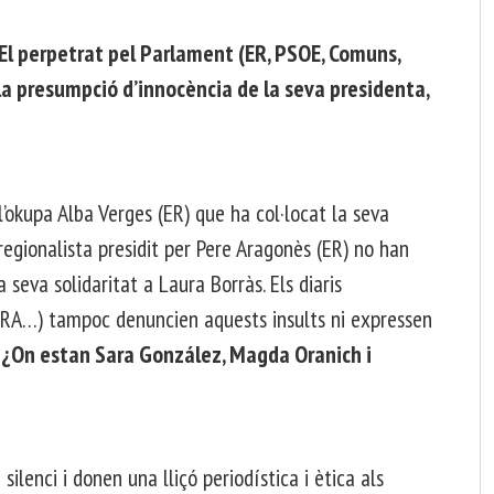
. El perpetrat pel Parlament (ER, PSOE, Comuns,
a presumpció d’innocència de la seva presidenta,
l’okupa Alba Verges (ER) que ha col·locat la seva
regionalista presidit per Pere Aragonès (ER) no han
 seva solidaritat a Laura Borràs. Els diaris
 ARA…) tampoc denuncien aquests insults ni expressen
.
¿On estan Sara González, Magda Oranich i
silenci i donen una lliçó periodística i ètica als