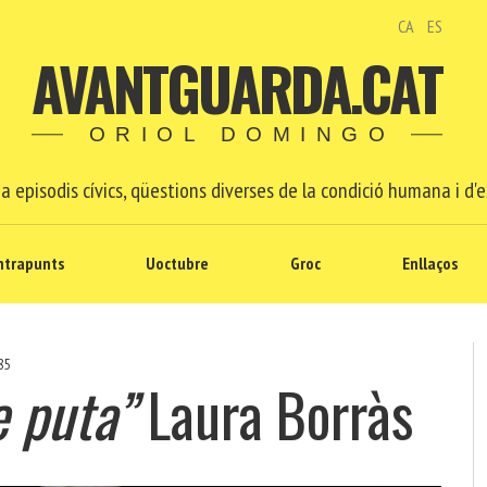
CA
ES
AVANTGUARDA.CAT
ORIOL DOMINGO
a episodis cívics, qüestions diverses de la condició humana i d'e
ntrapunts
Uoctubre
Groc
Enllaços
85
e puta”
Laura Borràs