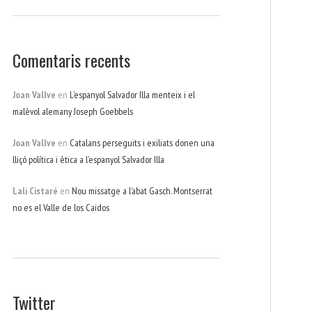
Comentaris recents
Joan Vallve
en
L’espanyol Salvador Illa menteix i el
malèvol alemany Joseph Goebbels
Joan Vallve
en
Catalans perseguits i exiliats donen una
lliçó política i ètica a l’espanyol Salvador Illa
Lali Cistaré
en
Nou missatge a l’abat Gasch. Montserrat
no es el Valle de los Caidos
Twitter