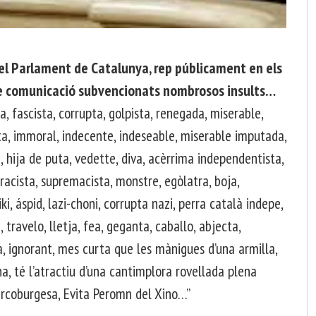
del Parlament de Catalunya, rep públicament en els
 de comunicació subvencionats nombrosos insults…
 fascista, corrupta, golpista, renegada, miserable,
ta, immoral, indecente, indeseable, miserable imputada,
, hija de puta, vedette, diva, acèrrima independentista,
racista, supremacista, monstre, egòlatra, boja,
iki, áspid, lazi-choni, corrupta nazi, perra català indepe,
 travelo, lletja, fea, geganta, caballo, abjecta,
a, ignorant, mes curta que les mànigues d’una armilla,
a, té l’atractiu d’una cantimplora rovellada plena
rcoburgesa, Evita Peromn del Xino…”