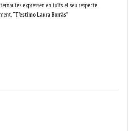
nternautes expressen en tuïts el seu respecte,
lament.
“T’estimo Laura Borràs”