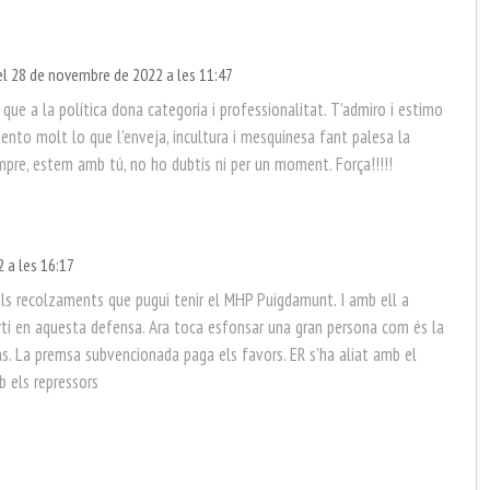
el 28 de novembre de 2022 a les 11:47
que a la política dona categoria i professionalitat. T’admiro i estimo
Sento molt lo que l’enveja, incultura i mesquinesa fant palesa la
pre, estem amb tú, no ho dubtis ni per un moment. Força!!!!!
 a les 16:17
ts els recolzaments que pugui tenir el MHP Puigdamunt. I amb ell a
ti en aquesta defensa. Ara toca esfonsar una gran persona com és la
s. La premsa subvencionada paga els favors. ER s’ha aliat amb el
mb els repressors