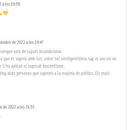
 a les 10:39
vembre de 2022 a les 19:47
 sempre serà de suport incondicional.
 que et supera amb tot, sobre tot inteligentísima, sap el seu rol en
li ha aplicat el suposat inocentisme.
ng dues persones que superen a la majoría de polítics. Els molt
e de 2022 a les 21:35
.