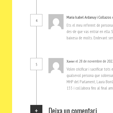
Maria Isabel Ardanuy i Collazos
4
Ets el meu referent de persona 
des-de que vas entrar en ella. 
baixesa de molts. Endevant sem
el 28 de novembre de 2022
Xavier
5
Volen cricificar i sacrificar to
qualsevol persona que sobresur
MHP del Parlament, Laura Borrà
155 i col.labora fins al final a
Deixa un comentari