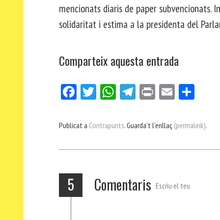
mencionats diaris de paper subvencionats. I
solidaritat i estima a la presidenta del Par
Comparteix aquesta entrada
Fa
Tw
W
Te
Pri
E
Co
ce
itt
ha
le
nt
m
m
bo
er
ts
gr
ail
pa
Publicat a
Contrapunts
. Guarda't l'enllaç
(permalink)
.
ok
Ap
a
rt
p
m
ei
x
5
Comentaris
Escriu el teu