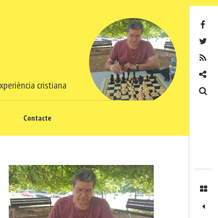
Facebook
Twitter
RSS
Contacte
xperiència cristiana
Cerca
Contacte