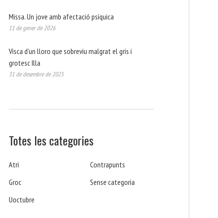
Missa. Un jove amb afectació psíquica
11 de gener de 2026
Visca d’un lloro que sobreviu malgrat el gris i
grotesc Illa
31 de desembre de 2025
Totes les categories
Atri
Contrapunts
Groc
Sense categoria
Uoctubre