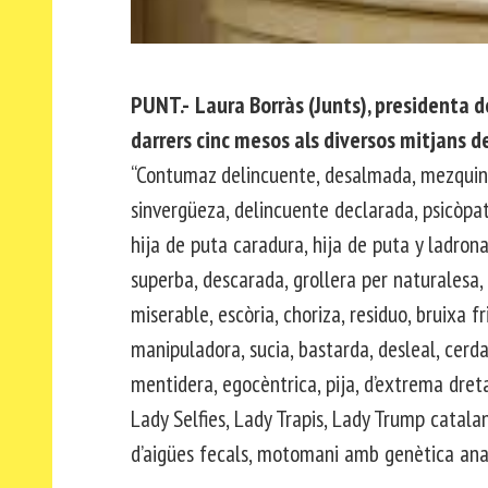
PUNT.-
Laura Borràs (Junts), presidenta 
darrers cinc mesos als diversos mitjans
“Contumaz delincuente, desalmada, mezquina,
sinvergüeza, delincuente declarada, psicòpa
hija de puta caradura, hija de puta y ladrona
superba, descarada, grollera per naturalesa, 
miserable, escòria, choriza, residuo, bruixa fr
manipuladora, sucia, bastarda, desleal, cerda,
mentidera, egocèntrica, pija, d’extrema dret
Lady Selfies, Lady Trapis, Lady Trump catalan
d’aigües fecals, motomani amb genètica ana