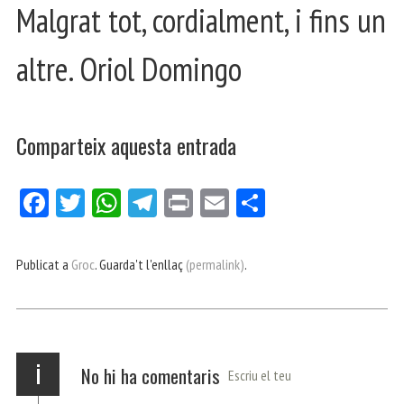
Malgrat tot, cordialment, i fins un
altre. Oriol Domingo
Comparteix aquesta entrada
Fa
Tw
W
Te
Pri
E
Co
ce
itt
ha
le
nt
m
m
bo
er
ts
gr
ail
pa
Publicat a
Groc
. Guarda't l'enllaç
(permalink)
.
ok
Ap
a
rt
p
m
ei
x
i
No hi ha comentaris
Escriu el teu