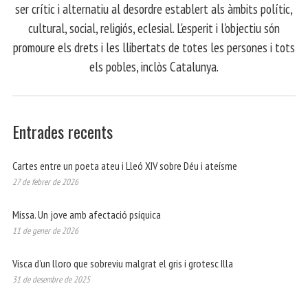
ser crític i alternatiu al desordre establert als àmbits polític,
cultural, social, religiós, eclesial. L'esperit i l'objectiu són
promoure els drets i les llibertats de totes les persones i tots
els pobles, inclòs Catalunya.
Entrades recents
Cartes entre un poeta ateu i Lleó XIV sobre Déu i ateísme
27 de febrer de 2026
Missa. Un jove amb afectació psíquica
11 de gener de 2026
Visca d’un lloro que sobreviu malgrat el gris i grotesc Illa
31 de desembre de 2025