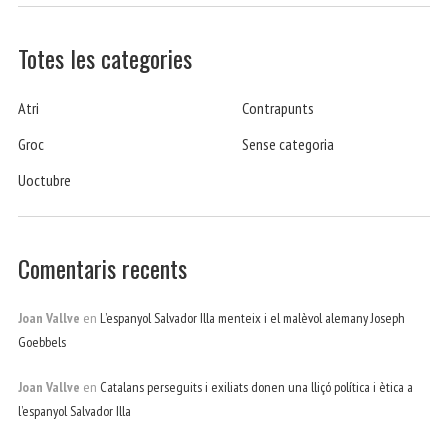
Totes les categories
Atri
Contrapunts
Groc
Sense categoria
Uoctubre
Comentaris recents
Joan Vallve
en
L’espanyol Salvador Illa menteix i el malèvol alemany Joseph
Goebbels
Joan Vallve
en
Catalans perseguits i exiliats donen una lliçó política i ètica a
l’espanyol Salvador Illa