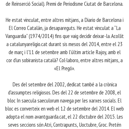
de Reinserció Social). Premi de Periodisme Ciutat de Barcelona.
​ He estat vinculat, entre altres mitjans, a Diario de Barcelona i
El Correo Catalán, ja desapareguts. He estat vinculat a “La
Vanguardia” (1974/2014) fins que vaig decidir deixar-la. Acollit
a catalunyareligio.cat durant sis mesos del 2014, entre el 23
de març i l'11 de setembre amb l'últim article Rajoy, amb el
cor d'un sobiranista català? Col·laboro, entre altres mitjans, a
«El Pregó».
​ Des del setembre del 2002, dedicat també a la crònica
d'assumptes religiosos. Des del 22 de setembre de 2008, el
bloc In saecula saeculorum navega per les xarxes socials. El
bloc es converteix en web el 12 de setembre del 2014. El web
adopta el nom avantguarda.cat, el 22 d'octubre del 2015. Les
seves seccions són Atri, Contrapunts, Uoctubre, Groc. Pretén