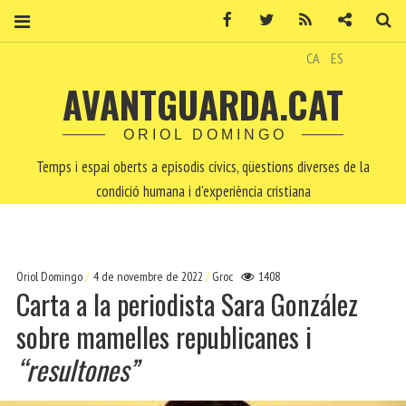
Facebook
Twitter
RSS
Contacte
Ce
CA
ES
AVANTGUARDA.CAT
ORIOL DOMINGO
Temps i espai oberts a episodis cívics, qüestions diverses de la
condició humana i d'experiència cristiana
Oriol Domingo
4 de novembre de 2022
Groc
1408
Carta a la periodista Sara González
sobre mamelles republicanes i
“resultones”