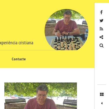
Facebook
Twitter
RSS
Contacte
xperiència cristiana
Cerca
Contacte