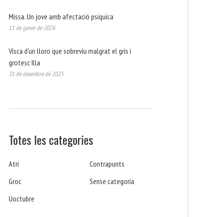
Missa. Un jove amb afectació psíquica
11 de gener de 2026
Visca d’un lloro que sobreviu malgrat el gris i
grotesc Illa
31 de desembre de 2025
Totes les categories
Atri
Contrapunts
Groc
Sense categoria
Uoctubre