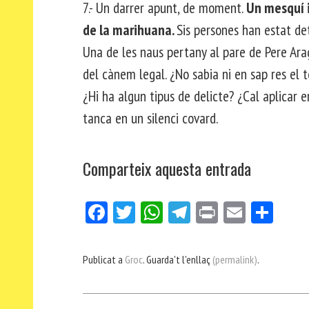
7.- Un darrer apunt, de moment.
Un mesquí i
de la marihuana.
Sis persones han estat de
Una de les naus pertany al pare de Pere Ara
del cànem legal. ¿No sabia ni en sap res el
¿Hi ha algun tipus de delicte? ¿Cal aplicar 
tanca en un silenci covard.
Comparteix aquesta entrada
Fa
Tw
W
Te
Pri
E
Co
ce
itt
ha
le
nt
m
m
bo
er
ts
gr
ail
pa
Publicat a
Groc
. Guarda't l'enllaç
(permalink)
.
ok
Ap
a
rt
p
m
ei