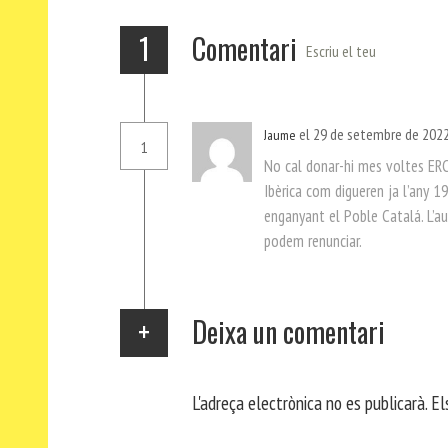
x
1
Comentari
Escriu el teu
el 29 de setembre de 2022
Jaume
1
No cal donar-hi mes voltes ERC
Ibèrica com digueren ja l’any 1
enganyant el Poble Catalá. L’a
podem renunciar.
Deixa un comentari
L'adreça electrònica no es publicarà.
El