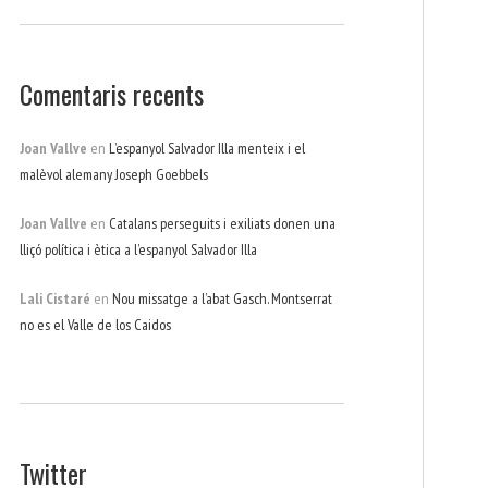
Comentaris recents
Joan Vallve
en
L’espanyol Salvador Illa menteix i el
malèvol alemany Joseph Goebbels
Joan Vallve
en
Catalans perseguits i exiliats donen una
lliçó política i ètica a l’espanyol Salvador Illa
Lali Cistaré
en
Nou missatge a l’abat Gasch. Montserrat
no es el Valle de los Caidos
Twitter