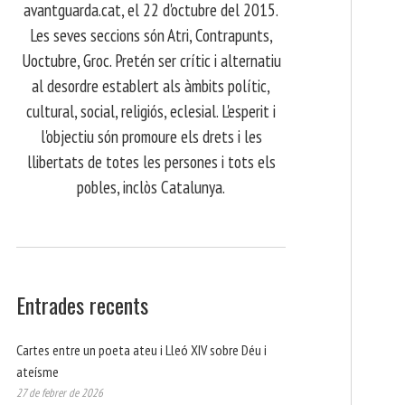
avantguarda.cat, el 22 d'octubre del 2015.
Les seves seccions són Atri, Contrapunts,
Uoctubre, Groc. Pretén ser crític i alternatiu
al desordre establert als àmbits polític,
cultural, social, religiós, eclesial. L'esperit i
l'objectiu són promoure els drets i les
llibertats de totes les persones i tots els
pobles, inclòs Catalunya.
Entrades recents
Cartes entre un poeta ateu i Lleó XIV sobre Déu i
ateísme
27 de febrer de 2026