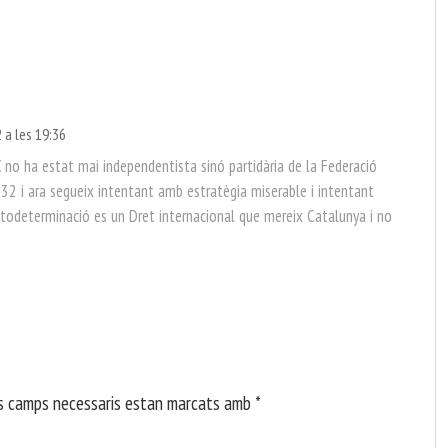
 a les 19:36
 no ha estat mai independentista sinó partidària de la Federació
932 i ara segueix intentant amb estratègia miserable i intentant
utodeterminació es un Dret internacional que mereix Catalunya i no
s camps necessaris estan marcats amb
*