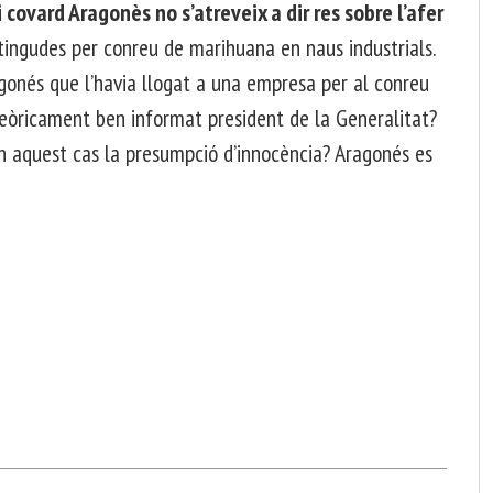
 covard Aragonès no s’atreveix a dir res sobre l’afer
tingudes per conreu de marihuana en naus industrials.
gonés que l’havia llogat a una empresa per al conreu
 teòricament ben informat president de la Generalitat?
en aquest cas la presumpció d’innocència? Aragonés es