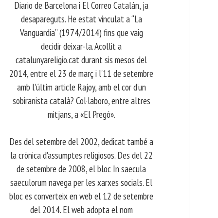
Diario de Barcelona i El Correo Catalán, ja
desapareguts. He estat vinculat a “La
Vanguardia” (1974/2014) fins que vaig
decidir deixar-la. Acollit a
catalunyareligio.cat durant sis mesos del
2014, entre el 23 de març i l'11 de setembre
amb l'últim article Rajoy, amb el cor d'un
sobiranista català? Col·laboro, entre altres
mitjans, a «El Pregó».
​ Des del setembre del 2002, dedicat també a
la crònica d'assumptes religiosos. Des del 22
de setembre de 2008, el bloc In saecula
saeculorum navega per les xarxes socials. El
bloc es converteix en web el 12 de setembre
del 2014. El web adopta el nom