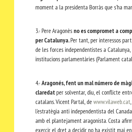
moment a la presidenta Borràs que s’ha mant
3.- Pere Aragonès
no es compromet a compli
per Catalunya.
Per tant, per interessos par
de les forces independentistes a Catalunya, 
institucions parlamentàries (Parlament cata
4.-
Aragonés, fent un mal número de màgia,
claredat
per solventar, diu, el conflicte en
catalans. Vicent Partal, de
www.vilaweb.cat
l’estratègia anti independentista del Canada.
amb el plantejament aragonista. Costa afirm
exercir el dret a decidir no ha existit mai e