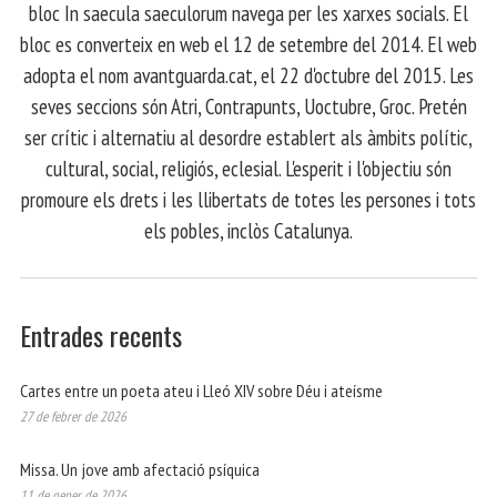
bloc In saecula saeculorum navega per les xarxes socials. El
bloc es converteix en web el 12 de setembre del 2014. El web
adopta el nom avantguarda.cat, el 22 d'octubre del 2015. Les
seves seccions són Atri, Contrapunts, Uoctubre, Groc. Pretén
ser crític i alternatiu al desordre establert als àmbits polític,
cultural, social, religiós, eclesial. L'esperit i l'objectiu són
promoure els drets i les llibertats de totes les persones i tots
els pobles, inclòs Catalunya.
Entrades recents
Cartes entre un poeta ateu i Lleó XIV sobre Déu i ateísme
27 de febrer de 2026
Missa. Un jove amb afectació psíquica
11 de gener de 2026