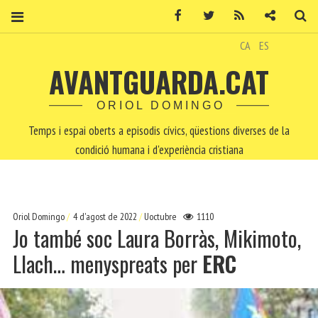
Facebook
Twitter
RSS
Contacte
Ce
CA
ES
AVANTGUARDA.CAT
ORIOL DOMINGO
Temps i espai oberts a episodis cívics, qüestions diverses de la
condició humana i d'experiència cristiana
Oriol Domingo
4 d'agost de 2022
Uoctubre
1110
Jo també soc Laura Borràs, Mikimoto,
Llach… menyspreats per
ERC