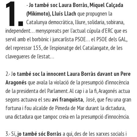
1.
-
Jo també soc Laura Borràs, Miquel Calçada
(Mikimoto), Lluís Llach
que propugnen la
Catalunya democràtica, lliure, solidaria, sobirana,
independent… menyspreats per l’actual cúpula d’ERC que es
servil amb el borbònic i juncarlista PSOE… el PSOE dels GAL,
del repressor 155, de l’espionatge del Catalangate, de les
clavegueres de l’estat…
2.- J
o també soc la innocent Laura Borràs davant un Pere
Aragonés
que avala la violació de la presumpció d’innocència
de la presidenta del Parlament. Al cap i a la fi, Aragonés actua
segons actuava el seu
avi franquista
, José, que feu una gran
fortuna i fou alcalde de Pimeda de Mar durant la dictadura,
una dictadura que tampoc creia en la presumpció d’innocència.
3.- Sí
, jo també sóc Borràs
a qui, des de les xarxes socials i