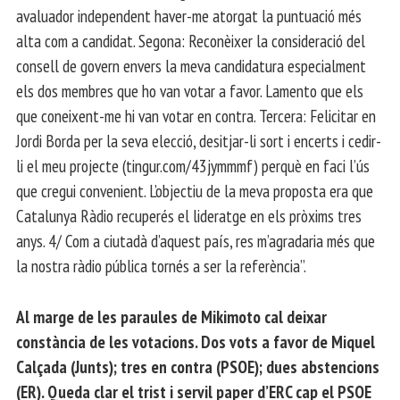
avaluador independent haver-me atorgat la puntuació més
alta com a candidat. Segona: Reconèixer la consideració del
consell de govern envers la meva candidatura especialment
els dos membres que ho van votar a favor. Lamento que els
que coneixent-me hi van votar en contra. Tercera: Felicitar en
Jordi Borda per la seva elecció, desitjar-li sort i encerts i cedir-
li el meu projecte (tingur.com/43jymmmf) perquè en faci l’ús
que cregui convenient. L’objectiu de la meva proposta era que
Catalunya Ràdio recuperés el lideratge en els pròxims tres
anys. 4/ Com a ciutadà d’aquest país, res m’agradaria més que
la nostra ràdio pública tornés a ser la referència”.
Al marge de les paraules de Mikimoto cal deixar
constància de les votacions. Dos vots a favor de Miquel
Calçada (Junts); tres en contra (PSOE); dues abstencions
(ER). Queda clar el trist i servil paper d’ERC cap el PSOE