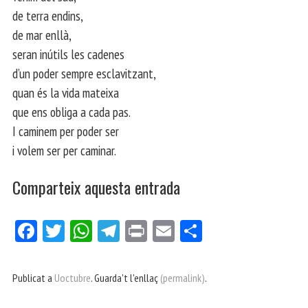
de terra endins,
de mar enllà,
seran inútils les cadenes
d’un poder sempre esclavitzant,
quan és la vida mateixa
que ens obliga a cada pas.
I caminem per poder ser
i volem ser per caminar.
Comparteix aquesta entrada
Fa
Tw
W
Te
Pri
E
Co
ce
itt
ha
le
nt
m
m
bo
er
ts
gr
ail
pa
Publicat a
Uoctubre
. Guarda't l'enllaç
(permalink)
.
ok
Ap
a
rt