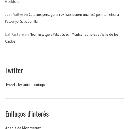
Goebbels
Joan Vallve
en
Catalans perseguits i exiliats donen una lliçó política i ètica a
l’espanyol Salvador Illa
Lali Cistaré
en
Nou missatge a l’abat Gasch. Montserrat no es el Valle de los
Caidos
Twitter
Tweets by orioldomingo
Enllaços d’interès
Abadia de Montserrat