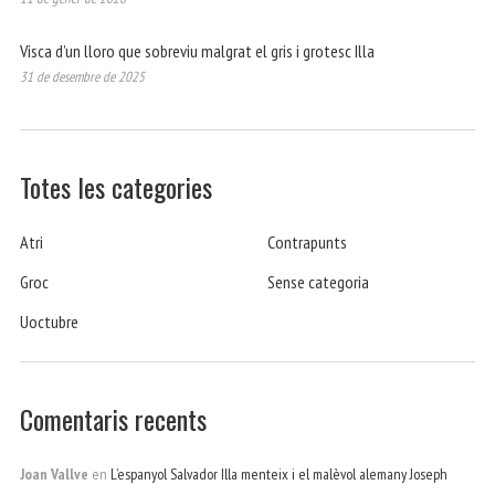
Visca d’un lloro que sobreviu malgrat el gris i grotesc Illa
31 de desembre de 2025
Totes les categories
Atri
Contrapunts
Groc
Sense categoria
Uoctubre
Comentaris recents
Joan Vallve
en
L’espanyol Salvador Illa menteix i el malèvol alemany Joseph