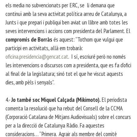
els media no subvencionats per ERC, se li demana que
continuï amb la seva activitat política arreu de Catalunya, a
Junts i que prepari i publiqui ben aviat un llibre amb totes les
seves intervencions i accions com presidenta del Parlament. El
compromís de Borràs
és aquest: “Tothom que vulgui que
participi en activitats, allà em trobarà:
oficina.presidencia@gencat.cat
. I sí, escriuré però no només
les intervencions o discursos com a presidenta, que es fa d’ofici
al final de la legislatura; sinó tot el que he viscut aquests
dies, amb pèls i senyals”.
4.-
Jo també soc Miquel Calçada (Mikimoto).
El periodista
comenta la resolució que ha rebut del Consell de la CCMA
(Corporació Catalana de Mitjans Audiovisuals) sobre el concurs
per a la direcció de Catalunya Ràdio. Fa aquestes
consideracions… “Primera. Agrair als membre del comitè