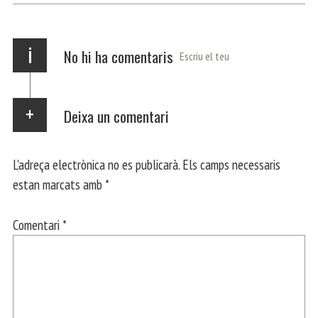
p
m
ei
x
i
No hi ha comentaris
Escriu el teu
Deixa un comentari
L'adreça electrònica no es publicarà.
Els camps necessaris
estan marcats amb
*
Comentari
*