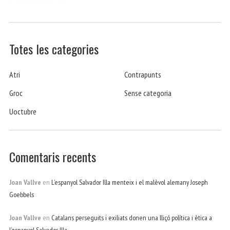
Totes les categories
Atri
Contrapunts
Groc
Sense categoria
Uoctubre
Comentaris recents
Joan Vallve
en
L’espanyol Salvador Illa menteix i el malèvol alemany Joseph
Goebbels
Joan Vallve
en
Catalans perseguits i exiliats donen una lliçó política i ètica a
l’espanyol Salvador Illa