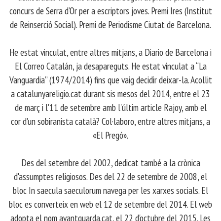
concurs de Serra d’Or per a escriptors joves. Premi Ires (Institut
de Reinserció Social). Premi de Periodisme Ciutat de Barcelona.
​ He estat vinculat, entre altres mitjans, a Diario de Barcelona i
El Correo Catalán, ja desapareguts. He estat vinculat a “La
Vanguardia” (1974/2014) fins que vaig decidir deixar-la. Acollit
a catalunyareligio.cat durant sis mesos del 2014, entre el 23
de març i l'11 de setembre amb l'últim article Rajoy, amb el
cor d'un sobiranista català? Col·laboro, entre altres mitjans, a
«El Pregó».
​ Des del setembre del 2002, dedicat també a la crònica
d'assumptes religiosos. Des del 22 de setembre de 2008, el
bloc In saecula saeculorum navega per les xarxes socials. El
bloc es converteix en web el 12 de setembre del 2014. El web
adopta el nom avantguarda.cat, el 22 d'octubre del 2015. Les