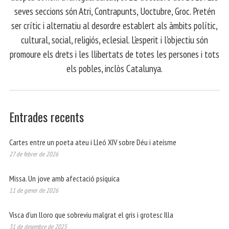
seves seccions són Atri, Contrapunts, Uoctubre, Groc. Pretén
ser crític i alternatiu al desordre establert als àmbits polític,
cultural, social, religiós, eclesial. L'esperit i l'objectiu són
promoure els drets i les llibertats de totes les persones i tots
els pobles, inclòs Catalunya.
Entrades recents
Cartes entre un poeta ateu i Lleó XIV sobre Déu i ateísme
27 de febrer de 2026
Missa. Un jove amb afectació psíquica
11 de gener de 2026
Visca d’un lloro que sobreviu malgrat el gris i grotesc Illa
31 de desembre de 2025