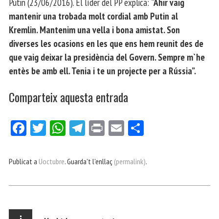
Putin (23/06/2016). El líder del PP explica:
“Ahir vaig
mantenir una trobada molt cordial amb Putin al
Kremlin. Mantenim una vella i bona amistat. Son
diverses les ocasions en les que ens hem reunit des de
que vaig deixar la presidència del Govern. Sempre m`he
entès be amb ell. Tenia i te un projecte per a Rússia”.
Comparteix aquesta entrada
Fa
Tw
W
Te
Pri
E
Co
ce
itt
ha
le
nt
m
m
bo
er
ts
gr
ail
pa
Publicat a
Uoctubre
. Guarda't l'enllaç
(permalink)
.
ok
Ap
a
rt
p
m
ei
x