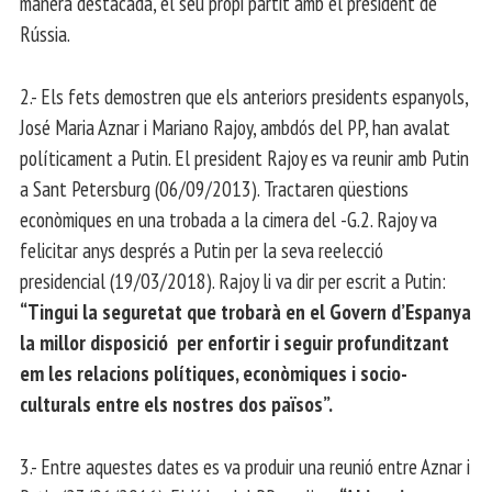
manera destacada, el seu propi partit amb el president de
Rússia.
2.- Els fets demostren que els anteriors presidents espanyols,
José Maria Aznar i Mariano Rajoy, ambdós del PP, han avalat
políticament a Putin. El president Rajoy es va reunir amb Putin
a Sant Petersburg (06/09/2013). Tractaren qüestions
econòmiques en una trobada a la cimera del -G.2. Rajoy va
felicitar anys després a Putin per la seva reelecció
presidencial (19/03/2018). Rajoy li va dir per escrit a Putin:
“Tingui la seguretat que trobarà en el Govern d’Espanya
la millor disposició per enfortir i seguir profunditzant
em les relacions polítiques, econòmiques i socio-
culturals entre els nostres dos països”.
3.- Entre aquestes dates es va produir una reunió entre Aznar i