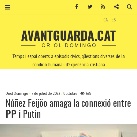
Facebook
Twitter
RSS
Contacte
Ce
CA
ES
AVANTGUARDA.CAT
ORIOL DOMINGO
Temps i espai oberts a episodis cívics, qüestions diverses de la
condició humana i d'experiència cristiana
Oriol Domingo
7 de juliol de 2022
Uoctubre
682
Núñez Feijöo amaga la connexió entre
PP
i Putin