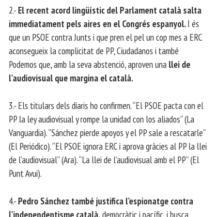
2.-
El recent acord lingüístic del Parlament català salta
immediatament pels aires en el Congrés espanyol.
I és
que un PSOE contra Junts i que pren el pel un cop mes a ERC
aconsegueix la complicitat de PP, Ciudadanos i també
Podemos que, amb la seva abstenció, aproven una
llei de
l’audiovisual que margina el català.
3.- Els titulars dels diaris ho confirmen. “El PSOE pacta con el
PP la ley audiovisual y rompe la unidad con los aliados” (La
Vanguardia). “Sánchez pierde apoyos y el PP sale a rescatarle”
(El Periódico). “El PSOE ignora ERC i aprova gràcies al PP la llei
de l’audiovisual” (Ara). “La llei de l’audiovisual amb el PP” (El
Punt Avui).
4.-
Pedro Sánchez també justifica l’espionatge contra
l’independentisme català,
democràtic i pacífic, i busca