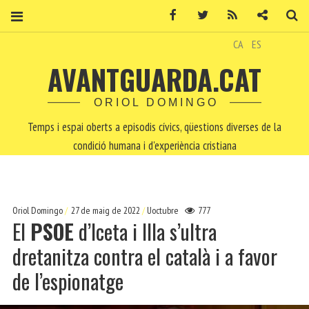
Facebook
Twitter
RSS
Contacte
Ce
CA
ES
AVANTGUARDA.CAT
ORIOL DOMINGO
Temps i espai oberts a episodis cívics, qüestions diverses de la
condició humana i d'experiència cristiana
Oriol Domingo
27 de maig de 2022
Uoctubre
777
El
PSOE
d’Iceta i Illa s’ultra
dretanitza contra el català i a favor
de l’espionatge