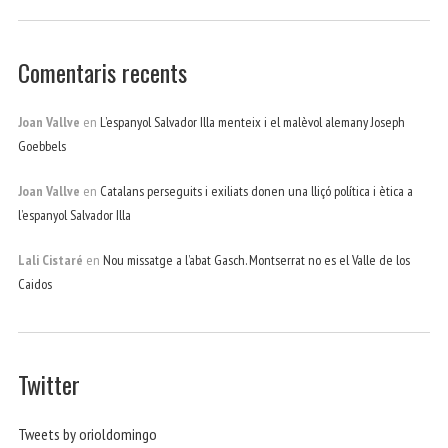
Comentaris recents
Joan Vallve
en
L’espanyol Salvador Illa menteix i el malèvol alemany Joseph
Goebbels
Joan Vallve
en
Catalans perseguits i exiliats donen una lliçó política i ètica a
l’espanyol Salvador Illa
Lali Cistaré
en
Nou missatge a l’abat Gasch. Montserrat no es el Valle de los
Caidos
Twitter
Tweets by orioldomingo