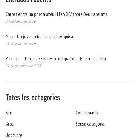
Cartes entre un poeta ateu i Lleó XIV sobre Déu i ateísme
27 de febrer de 2026
Missa. Un jove amb afectació psíquica
11 de gener de 2026
Visca d’un lloro que sobreviu malgrat el gris i grotesc Illa
31 de desembre de 2025
Totes les categories
Atri
Contrapunts
Groc
Sense categoria
Uoctubre