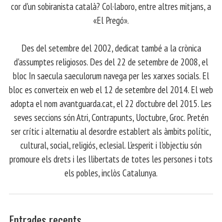
cor d'un sobiranista català? Col·laboro, entre altres mitjans, a
«El Pregó».
​ Des del setembre del 2002, dedicat també a la crònica
d'assumptes religiosos. Des del 22 de setembre de 2008, el
bloc In saecula saeculorum navega per les xarxes socials. El
bloc es converteix en web el 12 de setembre del 2014. El web
adopta el nom avantguarda.cat, el 22 d'octubre del 2015. Les
seves seccions són Atri, Contrapunts, Uoctubre, Groc. Pretén
ser crític i alternatiu al desordre establert als àmbits polític,
cultural, social, religiós, eclesial. L'esperit i l'objectiu són
promoure els drets i les llibertats de totes les persones i tots
els pobles, inclòs Catalunya.
Entrades recents