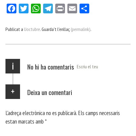
Fa
Tw
W
Te
Pri
E
Co
ce
itt
ha
le
nt
m
m
bo
er
ts
gr
ail
pa
Publicat a
Uoctubre
. Guarda't l'enllaç
(permalink)
.
ok
Ap
a
rt
p
m
ei
x
i
No hi ha comentaris
Escriu el teu
Deixa un comentari
L'adreça electrònica no es publicarà.
Els camps necessaris
estan marcats amb
*