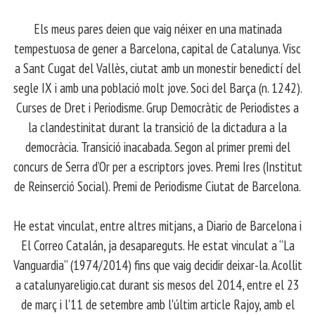
Els meus pares deien que vaig néixer en una matinada
tempestuosa de gener a Barcelona, capital de Catalunya. Visc
a Sant Cugat del Vallès, ciutat amb un monestir benedictí del
segle IX i amb una població molt jove. Soci del Barça (n. 1242).
Curses de Dret i Periodisme. Grup Democràtic de Periodistes a
la clandestinitat durant la transició de la dictadura a la
democràcia. Transició inacabada. Segon al primer premi del
concurs de Serra d’Or per a escriptors joves. Premi Ires (Institut
de Reinserció Social). Premi de Periodisme Ciutat de Barcelona.
​ He estat vinculat, entre altres mitjans, a Diario de Barcelona i
El Correo Catalán, ja desapareguts. He estat vinculat a “La
Vanguardia” (1974/2014) fins que vaig decidir deixar-la. Acollit
a catalunyareligio.cat durant sis mesos del 2014, entre el 23
de març i l'11 de setembre amb l'últim article Rajoy, amb el