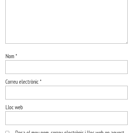
Nom
*
Correu electrònic
*
Lloc web
Desa el meu nom, correu electrònic i lloc web en aquest