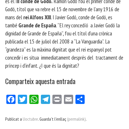
és el I
II conde de Godó.
Ramon Godó fou el primer conde de
Godó, títol que va rebre el 15 de novembre de l’any 1916 de
mans del
rei Alfons XIII
. I Javier Godó, conde de Godó, es
també
Grande de España
. “El rey concedíó a Javier Godó la
dignidad de Grande de España”, fou el títol d’una crònica
publicada el 15 de juliol del 2008 a “La Vanguardia”. La
“grandeza” es la màxima dignitat que el rei espanyol pot
concedir i es situa immediatament després del tractament de
príncep i d’infant. ¿I que és la dignitat?
Comparteix aquesta entrada
Fa
Tw
W
Te
Pri
E
Co
ce
itt
ha
le
nt
m
m
bo
er
ts
gr
ail
pa
Publicat a
Uoctubre
. Guarda't l'enllaç
(permalink)
.
ok
Ap
a
rt