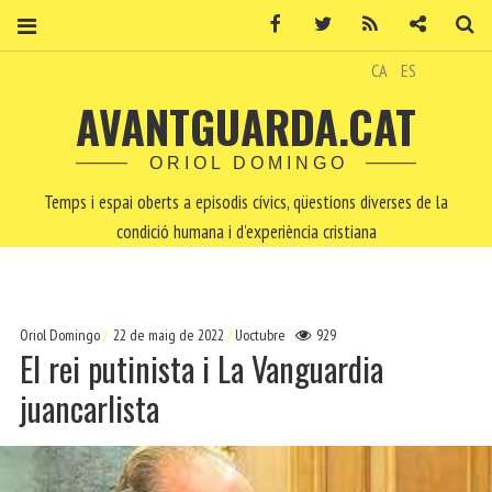
Facebook
Twitter
RSS
Contacte
Ce
CA
ES
AVANTGUARDA.CAT
ORIOL DOMINGO
Temps i espai oberts a episodis cívics, qüestions diverses de la
condició humana i d'experiència cristiana
Oriol Domingo
22 de maig de 2022
Uoctubre
929
El rei putinista i La Vanguardia
juancarlista