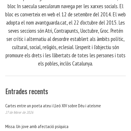
bloc In saecula saeculorum navega per les xarxes socials. El
bloc es converteix en web el 12 de setembre del 2014. El web
adopta el nom avantguarda.cat, el 22 d'octubre del 2015. Les
seves seccions són Atri, Contrapunts, Uoctubre, Groc. Pretén
ser crític i alternatiu al desordre establert als àmbits polític,
cultural, social, religiós, eclesial. L'esperit i l'objectiu són
promoure els drets i les llibertats de totes les persones i tots
els pobles, inclòs Catalunya.
Entrades recents
Cartes entre un poeta ateu i Lleó XIV sobre Déu i ateísme
27 de febrer de 2026
Missa. Un jove amb afectació psíquica