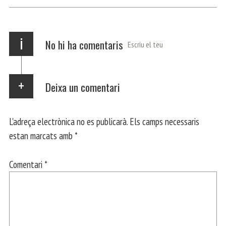
p
m
ei
x
i
No hi ha comentaris
Escriu el teu
Deixa un comentari
L'adreça electrònica no es publicarà.
Els camps necessaris
estan marcats amb
*
Comentari
*