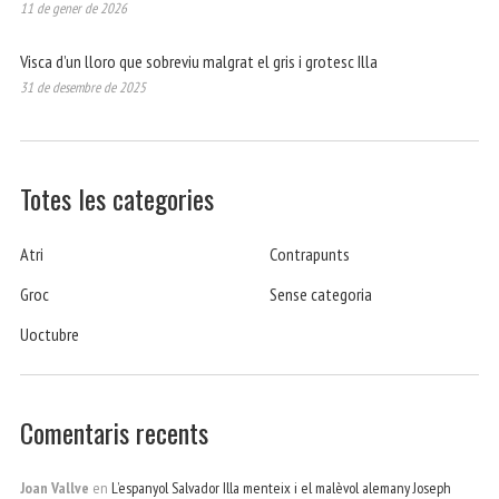
11 de gener de 2026
Visca d’un lloro que sobreviu malgrat el gris i grotesc Illa
31 de desembre de 2025
Totes les categories
Atri
Contrapunts
Groc
Sense categoria
Uoctubre
Comentaris recents
Joan Vallve
en
L’espanyol Salvador Illa menteix i el malèvol alemany Joseph