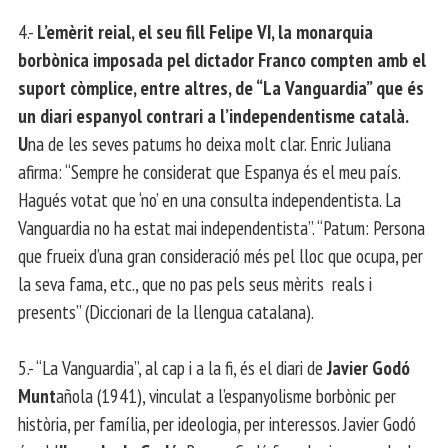
4.-
L’emèrit reial, el seu fill Felipe VI, la monarquia
borbònica imposada pel dictador Franco compten amb el
suport còmplice, entre altres, de “La Vanguardia” que és
un diari espanyol contrari a l’independentisme català.
U
na de les seves patums ho deixa molt clar. Enric Juliana
afirma: “Sempre he considerat que Espanya és el meu país.
Hagués votat que ‘no’ en una consulta independentista. La
Vanguardia no ha estat mai independentista”. “Patum: Persona
que frueix d’una gran consideració més pel lloc que ocupa, per
la seva fama, etc., que no pas pels seus mèrits reals i
presents” (Diccionari de la llengua catalana).
5.- “La Vanguardia”, al cap i a la fi, és el diari de
Javier Godó
Munt
añola (1941), vinculat a l’espanyolisme borbònic per
història, per família, per ideologia, per interessos. Javier Godó