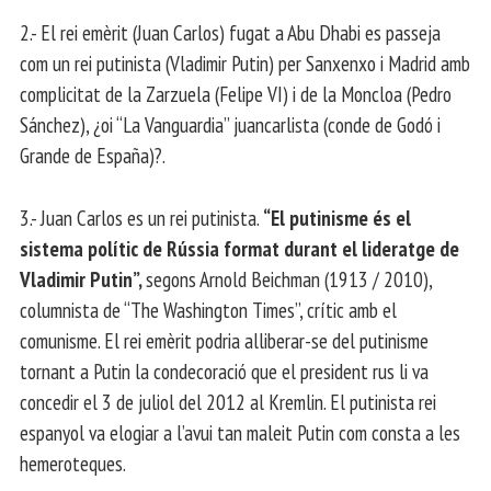
2.- El rei emèrit (Juan Carlos) fugat a Abu Dhabi es passeja
com un rei putinista (Vladimir Putin) per Sanxenxo i Madrid amb
complicitat de la Zarzuela (Felipe VI) i de la Moncloa (Pedro
Sánchez), ¿oi “La Vanguardia” juancarlista (conde de Godó i
Grande de España)?.
3.- Juan Carlos es un rei putinista.
“El putinisme és el
sistema polític de Rússia format durant el lideratge de
Vladimir Putin”,
segons Arnold Beichman (1913 / 2010),
columnista de “The Washington Times”, crític amb el
comunisme. El rei emèrit podria alliberar-se del putinisme
tornant a Putin la condecoració que el president rus li va
concedir el 3 de juliol del 2012 al Kremlin. El putinista rei
espanyol va elogiar a l’avui tan maleit Putin com consta a les
hemeroteques.