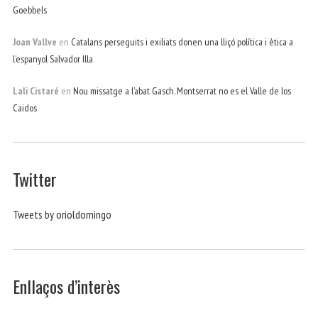
Goebbels
Joan Vallve
en
Catalans perseguits i exiliats donen una lliçó política i ètica a
l’espanyol Salvador Illa
Lali Cistaré
en
Nou missatge a l’abat Gasch. Montserrat no es el Valle de los
Caidos
Twitter
Tweets by orioldomingo
Enllaços d’interès