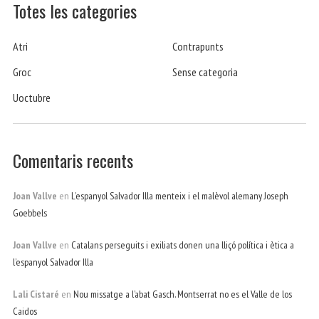
Totes les categories
Atri
Contrapunts
Groc
Sense categoria
Uoctubre
Comentaris recents
Joan Vallve
en
L’espanyol Salvador Illa menteix i el malèvol alemany Joseph
Goebbels
Joan Vallve
en
Catalans perseguits i exiliats donen una lliçó política i ètica a
l’espanyol Salvador Illa
Lali Cistaré
en
Nou missatge a l’abat Gasch. Montserrat no es el Valle de los
Caidos