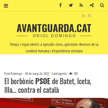
Facebook
Twitter
RSS
Contacte
Ce
CA
ES
AVANTGUARDA.CAT
ORIOL DOMINGO
Temps i espai oberts a episodis cívics, qüestions diverses de la
condició humana i d'experiència cristiana
Oriol Domingo
18 de maig de 2022
Contrapunts
783
El borbònic
PSOE
de Batet, Iceta,
Illa… contra el català