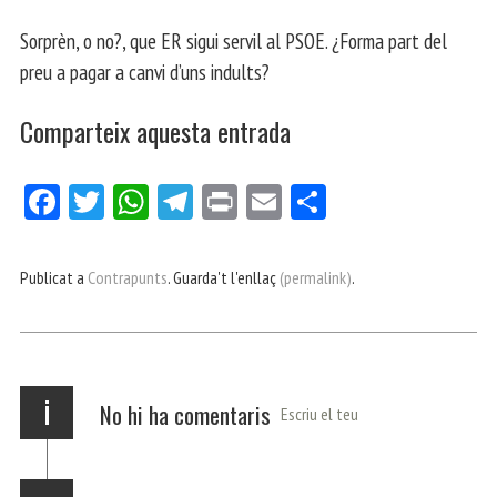
Sorprèn, o no?, que ER sigui servil al PSOE. ¿Forma part del
preu a pagar a canvi d’uns indults?
Comparteix aquesta entrada
Fa
Tw
W
Te
Pri
E
Co
ce
itt
ha
le
nt
m
m
bo
er
ts
gr
ail
pa
Publicat a
Contrapunts
. Guarda't l'enllaç
(permalink)
.
ok
Ap
a
rt
p
m
ei
x
i
No hi ha comentaris
Escriu el teu