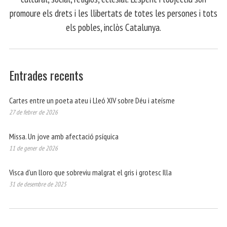
promoure els drets i les llibertats de totes les persones i tots
els pobles, inclòs Catalunya.
Entrades recents
Cartes entre un poeta ateu i Lleó XIV sobre Déu i ateísme
27 de febrer de 2026
Missa. Un jove amb afectació psíquica
11 de gener de 2026
Visca d’un lloro que sobreviu malgrat el gris i grotesc Illa
31 de desembre de 2025