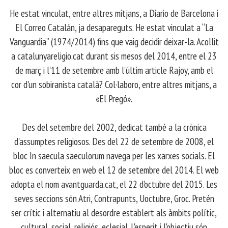
​ He estat vinculat, entre altres mitjans, a Diario de Barcelona i
El Correo Catalán, ja desapareguts. He estat vinculat a “La
Vanguardia” (1974/2014) fins que vaig decidir deixar-la. Acollit
a catalunyareligio.cat durant sis mesos del 2014, entre el 23
de març i l'11 de setembre amb l'últim article Rajoy, amb el
cor d'un sobiranista català? Col·laboro, entre altres mitjans, a
«El Pregó».
​ Des del setembre del 2002, dedicat també a la crònica
d'assumptes religiosos. Des del 22 de setembre de 2008, el
bloc In saecula saeculorum navega per les xarxes socials. El
bloc es converteix en web el 12 de setembre del 2014. El web
adopta el nom avantguarda.cat, el 22 d'octubre del 2015. Les
seves seccions són Atri, Contrapunts, Uoctubre, Groc. Pretén
ser crític i alternatiu al desordre establert als àmbits polític,
cultural, social, religiós, eclesial. L'esperit i l'objectiu són