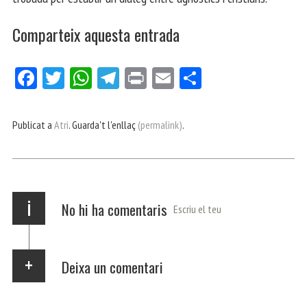
Comparteix aquesta entrada
Fa
Tw
W
Te
Pri
E
Co
ce
itt
ha
le
nt
m
m
bo
er
ts
gr
ail
pa
Publicat a
Atri
. Guarda't l'enllaç
(permalink)
.
ok
Ap
a
rt
p
m
ei
x
i
No hi ha comentaris
Escriu el teu
Deixa un comentari