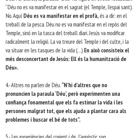
“Déu no es va manifestar en el sagrat (el Temple, l’espai sant).
No. Aquí
Déu es va manifestar en el profà,
és a dir: en el
treball de la pesca. Déu no es va manifestar en el repòs del
Temple, sinó en la tasca del treball diari. Jesús va modificar
radicalment la religió. La va treure del Temple i del culte, i la
va situar en les tasques de la vida (…)
En això consisteix el
més desconcertant de Jesús: Ell és la humanització de
Déu».
4.- Altres no parlen de Déu.
“N’hi d’altres que no
pronuncien la paraula ‘Déu’, però experimenten una
confiança fonamental que els fa estimar la vida i les
persones malgrat tot, que els ajuda a plantar cara als
problemes i buscar el bé de tots”.
5.- Les experiències del creient i de l’agnòstic son