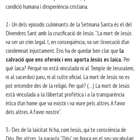
condició humana i d’experiència cristiana.
2.- Un dels episodis culminants de la Setmana Santa és el del
Divendres Sant amb la crucificació de Jesús. “La mort de Jesús
va ser un crim legal. I, en conseqüència, va ser l’execució d’un
condemnat injustament. Ens ha de quedar ben clar que
la
salvació que ens ofereix i ens aporta Jesús es laica.
Per
què laica? Perquè no està vinculada ni al Temple de Jerusalem,
ni al sacerdoci jueu, ni al culte oficial. La mort de Jesús no es
pot entendre des de la religió. Per què? (…) La mort de Jesús
està vinculada a la llibertat profètica i a la transparència
ètica d’un home que va existir i va viure pels altres. A favor
dels altres. A favor nostre”.
3.- Des de la laïcitat hi ha, com Jesús, qui te consciència de
Déu. Per altres, la paraula “Déu” no figura en el seu vocabulari.