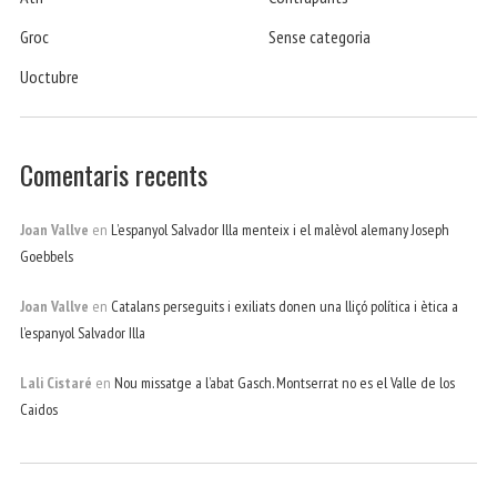
Groc
Sense categoria
Uoctubre
Comentaris recents
Joan Vallve
en
L’espanyol Salvador Illa menteix i el malèvol alemany Joseph
Goebbels
Joan Vallve
en
Catalans perseguits i exiliats donen una lliçó política i ètica a
l’espanyol Salvador Illa
Lali Cistaré
en
Nou missatge a l’abat Gasch. Montserrat no es el Valle de los
Caidos