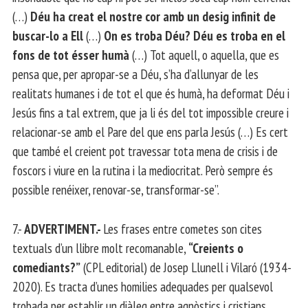
(…)
Déu ha creat el nostre cor amb un desig infinit de
buscar-lo a Ell
(…)
On es troba Déu? Déu es troba en el
fons de tot ésser humà
(…) Tot aquell, o aquella, que es
pensa que, per apropar-se a Déu, s’ha d’allunyar de les
realitats humanes i de tot el que és humà, ha deformat Déu i
Jesús fins a tal extrem, que ja li és del tot impossible creure i
relacionar-se amb el Pare del que ens parla Jesús (…) Es cert
que també el creient pot travessar tota mena de crisis i de
foscors i viure en la rutina i la mediocritat. Però sempre és
possible renéixer, renovar-se, transformar-se”.
7.-
ADVERTIMENT.-
Les frases entre cometes son cites
textuals d’un llibre molt recomanable,
“Creients o
comediants?”
(CPL editorial) de Josep Llunell i Vilaró (1934-
2020). Es tracta d’unes homilies adequades per qualsevol
trobada per establir un diàleg entre agnòstics i cristians.