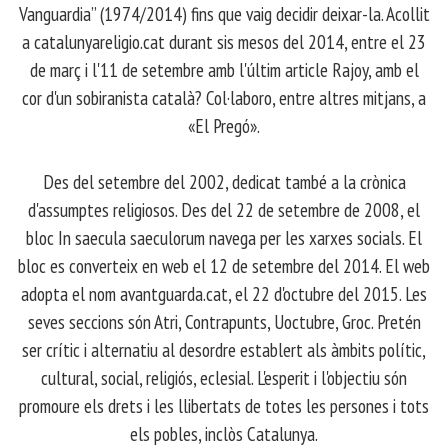
Vanguardia” (1974/2014) fins que vaig decidir deixar-la. Acollit
a catalunyareligio.cat durant sis mesos del 2014, entre el 23
de març i l'11 de setembre amb l'últim article Rajoy, amb el
cor d'un sobiranista català? Col·laboro, entre altres mitjans, a
«El Pregó».
​ Des del setembre del 2002, dedicat també a la crònica
d'assumptes religiosos. Des del 22 de setembre de 2008, el
bloc In saecula saeculorum navega per les xarxes socials. El
bloc es converteix en web el 12 de setembre del 2014. El web
adopta el nom avantguarda.cat, el 22 d'octubre del 2015. Les
seves seccions són Atri, Contrapunts, Uoctubre, Groc. Pretén
ser crític i alternatiu al desordre establert als àmbits polític,
cultural, social, religiós, eclesial. L'esperit i l'objectiu són
promoure els drets i les llibertats de totes les persones i tots
els pobles, inclòs Catalunya.