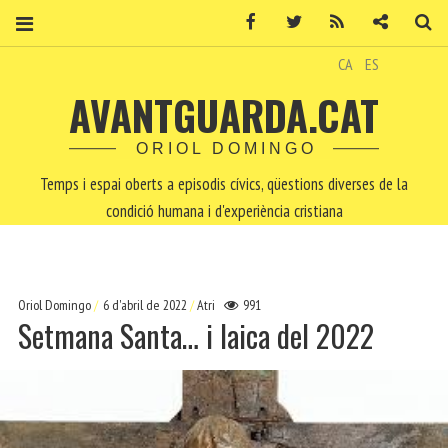
Facebook
Twitter
RSS
Contacte
Ce
CA
ES
AVANTGUARDA.CAT
ORIOL DOMINGO
Temps i espai oberts a episodis cívics, qüestions diverses de la
condició humana i d'experiència cristiana
Oriol Domingo
6 d'abril de 2022
Atri
991
Setmana Santa… i laica del 2022