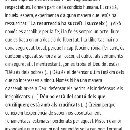
respectables. Formen part de la condició humana. El cristià,
intueix, espera, experimenta d’alguna manera que Jesús ha
ressuscitat.
“La resurrecció ha succeït. I succeeix
(…) Això
només és assolible per la fe, i la fe és sempre un acte lliure
que es basa en una decisió de llibertat. I la llibertat mai no
dona seguretat total, perquè hi cap l’opció errònia. Per tant, és
quelcom exposat sempre a la foscor, al dubte, als sentiments
d’inseguretat”. I mentrestant, ¿on es troba el Déu de Jesús?.
“Déu és dels pobres (…) Déu és el defensor últim i màxim dels
que no interessen a ningú. Només hi ha una manera
d’assemblar-se a Déu: defensar els petits, els indefensos, els
insignificants (…)
Déu no està del cantó dels que
crucifiquen; està amb als crucificats
(…) Creiem perquè
coneixem l’experiència de saber-nos absolutament
fonamentats, estimats i perdonats per aquest Misteri d’amor
insondable que no cap ni pot ser inclòs sota cap nom terrenal