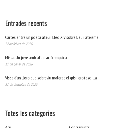
Entrades recents
Cartes entre un poeta ateu i Lleó XIV sobre Déu i ateísme
27 de febrer de 2026
Missa. Un jove amb afectació psíquica
11 de gener de 2026
Visca d’un lloro que sobreviu malgrat el gris i grotesc Illa
31 de desembre de 2025
Totes les categories
Atri
Contrapunts