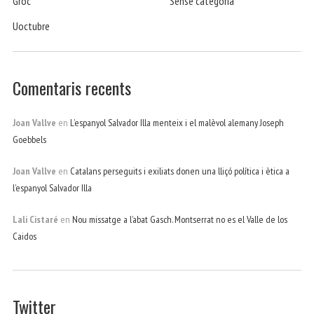
Groc
Sense categoria
Uoctubre
Comentaris recents
Joan Vallve
en
L’espanyol Salvador Illa menteix i el malèvol alemany Joseph
Goebbels
Joan Vallve
en
Catalans perseguits i exiliats donen una lliçó política i ètica a
l’espanyol Salvador Illa
Lali Cistaré
en
Nou missatge a l’abat Gasch. Montserrat no es el Valle de los
Caidos
Twitter