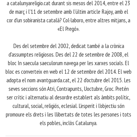
a catalunyareligio.cat durant sis mesos del 2014, entre el 23
de març i l'11 de setembre amb l'últim article Rajoy, amb el
cor d'un sobiranista català? Col·laboro, entre altres mitjans, a
«El Pregó».
​ Des del setembre del 2002, dedicat també a la crònica
d'assumptes religiosos. Des del 22 de setembre de 2008, el
bloc In saecula saeculorum navega per les xarxes socials. El
bloc es converteix en web el 12 de setembre del 2014. El web
adopta el nom avantguarda.cat, el 22 d'octubre del 2015. Les
seves seccions són Atri, Contrapunts, Uoctubre, Groc. Pretén
ser crític i alternatiu al desordre establert als àmbits polític,
cultural, social, religiós, eclesial. L'esperit i l'objectiu són
promoure els drets i les llibertats de totes les persones i tots
els pobles, inclòs Catalunya.