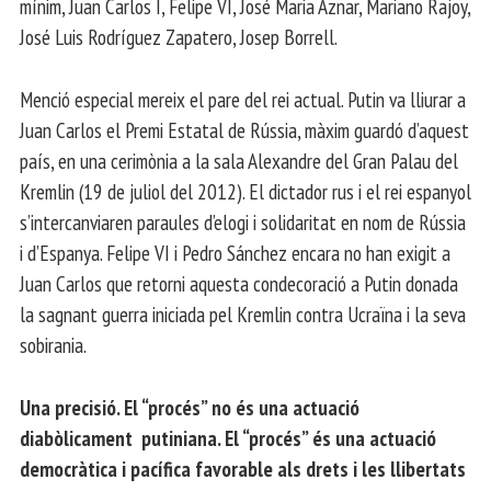
mínim, Juan Carlos I, Felipe VI, José Maria Aznar, Mariano Rajoy,
José Luis Rodríguez Zapatero, Josep Borrell.
Menció especial mereix el pare del rei actual. Putin va lliurar a
Juan Carlos el Premi Estatal de Rússia, màxim guardó d’aquest
país, en una cerimònia a la sala Alexandre del Gran Palau del
Kremlin (19 de juliol del 2012). El dictador rus i el rei espanyol
s’intercanviaren paraules d’elogi i solidaritat en nom de Rússia
i d’Espanya. Felipe VI i Pedro Sánchez encara no han exigit a
Juan Carlos que retorni aquesta condecoració a Putin donada
la sagnant guerra iniciada pel Kremlin contra Ucraïna i la seva
sobirania.
Una precisió. El “procés” no és una actuació
diabòlicament putiniana. El “procés” és una actuació
democràtica i pacífica favorable als drets i les llibertats