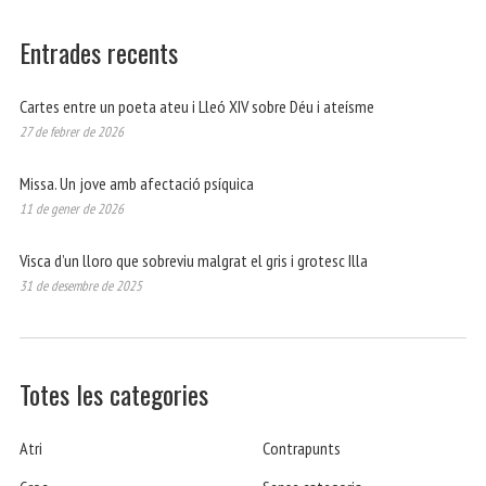
Entrades recents
Cartes entre un poeta ateu i Lleó XIV sobre Déu i ateísme
27 de febrer de 2026
Missa. Un jove amb afectació psíquica
11 de gener de 2026
Visca d’un lloro que sobreviu malgrat el gris i grotesc Illa
31 de desembre de 2025
Totes les categories
Atri
Contrapunts