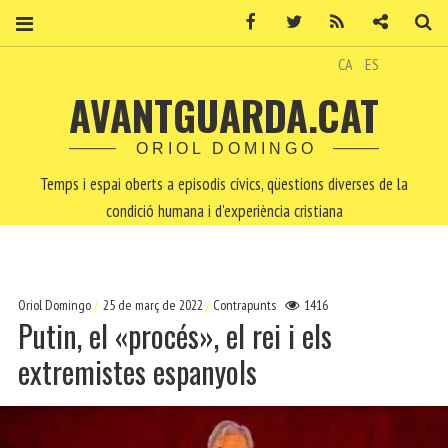
Facebook
Twitter
RSS
Contacte
Ce
CA
ES
AVANTGUARDA.CAT
ORIOL DOMINGO
Temps i espai oberts a episodis cívics, qüestions diverses de la
condició humana i d'experiència cristiana
Oriol Domingo
25 de març de 2022
Contrapunts
1416
Putin, el «procés», el rei i els
extremistes espanyols