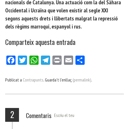
nacionals de Catalunya. Una actuació com la del Sàhara
Occidental i Ucraïna que volen existir al segle XXI
segons aquests drets i llibertats malgrat la repressió
dels règims marroquí, espanyol i rus.
Comparteix aquesta entrada
Fa
Tw
W
Te
Pri
E
Co
ce
itt
ha
le
nt
m
m
bo
er
ts
gr
ail
pa
Publicat a
Contrapunts
. Guarda't l'enllaç
(permalink)
.
ok
Ap
a
rt
p
m
ei
x
2
Comentaris
Escriu el teu