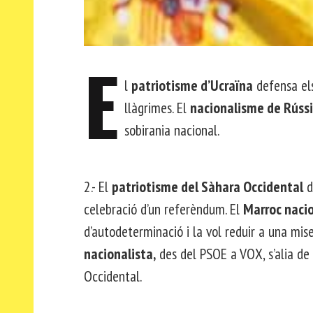
E
l
patriotisme d’Ucraïna
defensa els
llàgrimes. El
nacionalisme de Rúss
sobirania nacional.
2.- El
patriotisme del Sàhara Occidental
de
celebració d’un referèndum. El
Marroc nacio
d’autodeterminació i la vol reduir a una m
nacionalista,
des del PSOE a VOX, s’alia de
Occidental.