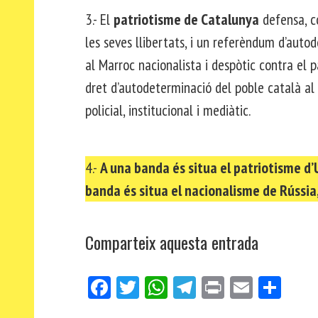
3.- El
patriotisme de Catalunya
defensa, co
les seves llibertats, i un referèndum d’autod
al Marroc nacionalista i despòtic contra el 
dret d’autodeterminació del poble català al cr
policial, institucional i mediàtic.
4.-
A una banda és situa el patriotisme d’U
banda és situa el nacionalisme de Rússia,
Comparteix aquesta entrada
Fa
Tw
W
Te
Pri
E
Co
ce
itt
ha
le
nt
m
m