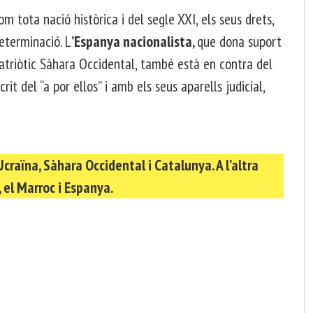
m tota nació històrica i del segle XXI, els seus drets,
eterminació. L
’Espanya nacionalista,
que dona suport
patriòtic Sàhara Occidental, també està en contra del
it del “a por ellos” i amb els seus aparells judicial,
craïna, Sàhara Occidental i Catalunya. A l’altra
 el Marroc i Espanya.