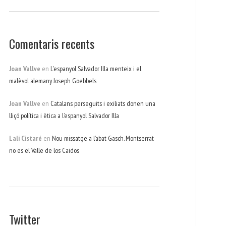
Comentaris recents
Joan Vallve
en
L’espanyol Salvador Illa menteix i el
malèvol alemany Joseph Goebbels
Joan Vallve
en
Catalans perseguits i exiliats donen una
lliçó política i ètica a l’espanyol Salvador Illa
Lali Cistaré
en
Nou missatge a l’abat Gasch. Montserrat
no es el Valle de los Caidos
Twitter