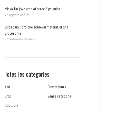
Missa. Un jove amb afectació psíquica
11 de gener de 2026
Visca d’un lloro que sobreviu malgrat el gris i
grotesc Illa
31 de desembre de 2025
Totes les categories
Atri
Contrapunts
Groc
Sense categoria
Uoctubre