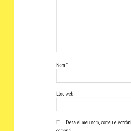
Nom
*
Lloc web
Desa el meu nom, correu electròni
comenti.