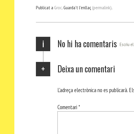
bo
er
ts
gr
ail
pa
Publicat a
Groc
. Guarda't l'enllaç
(permalink)
.
ok
Ap
a
rt
p
m
ei
x
i
No hi ha comentaris
Escriu e
Deixa un comentari
L'adreça electrònica no es publicarà.
El
Comentari
*