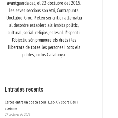
avantguarda.cat, el 22 d'octubre del 2015.
Les seves seccions són Atri, Contrapunts,
Uoctubre, Groc. Pretén ser crític i alternatiu
al desordre establert als àmbits polític,
cultural, social, religiós, eclesial. L'esperit i
l'objectiu són promoure els drets i les
llibertats de totes les persones i tots els
pobles, inclòs Catalunya.
Entrades recents
Cartes entre un poeta ateu i Lleó XIV sobre Déu i
ateísme
27 de febrer de 2026