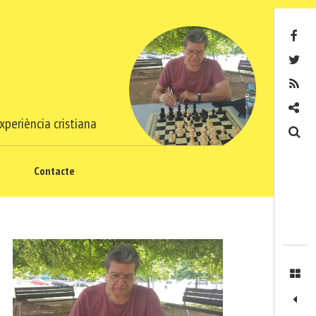
Facebook
Twitter
RSS
Contacte
xperiència cristiana
Cerca
Contacte