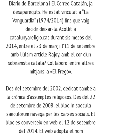
Diario de Barcelona i El Correo Catalán, ja
desapareguts. He estat vinculat a “La
Vanguardia” (1974/2014) fins que vaig
decidir deixar-la. Acollit a
catalunyareligio.cat durant sis mesos del
2014, entre el 23 de març i l'11 de setembre
amb l'últim article Rajoy, amb el cor d'un
sobiranista català? Col·laboro, entre altres
mitjans, a «El Pregó».
​ Des del setembre del 2002, dedicat també a
la crònica d'assumptes religiosos. Des del 22
de setembre de 2008, el bloc In saecula
saeculorum navega per les xarxes socials. El
bloc es converteix en web el 12 de setembre
del 2014. El web adopta el nom