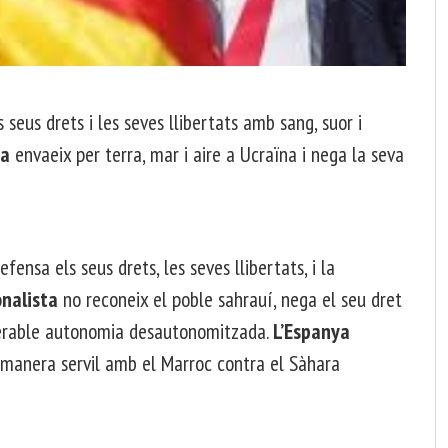
 seus drets i les seves llibertats amb sang, suor i
ia
envaeix per terra, mar i aire a Ucraïna i nega la seva
fensa els seus drets, les seves llibertats, i la
nalista
no reconeix el poble sahrauí, nega el seu dret
iserable autonomia desautonomitzada.
L’Espanya
 manera servil amb el Marroc contra el Sàhara