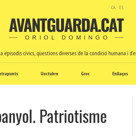
CA
ES
AVANTGUARDA.CAT
ORIOL DOMINGO
a episodis cívics, qüestions diverses de la condició humana i d'e
ntrapunts
Uoctubre
Groc
Enllaços
anyol. Patriotisme