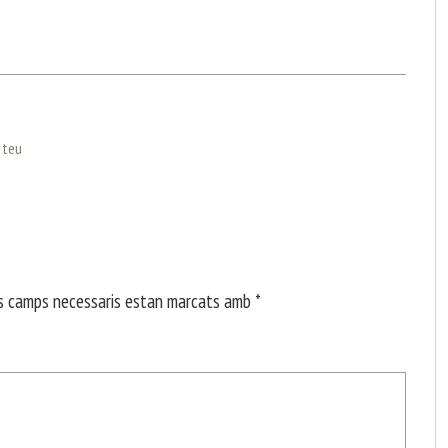
l teu
s camps necessaris estan marcats amb
*