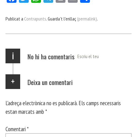
ce
itt
ha
le
nt
m
m
bo
er
ts
gr
ail
pa
Publicat a
Contrapunts
. Guarda't l'enllaç
(permalink)
.
ok
Ap
a
rt
p
m
ei
x
i
No hi ha comentaris
Escriu el teu
Deixa un comentari
L'adreça electrònica no es publicarà.
Els camps necessaris
estan marcats amb
*
Comentari
*