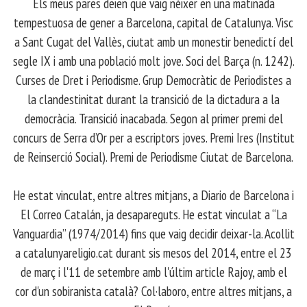
Els meus pares deien que vaig néixer en una matinada
tempestuosa de gener a Barcelona, capital de Catalunya. Visc
a Sant Cugat del Vallès, ciutat amb un monestir benedictí del
segle IX i amb una població molt jove. Soci del Barça (n. 1242).
Curses de Dret i Periodisme. Grup Democràtic de Periodistes a
la clandestinitat durant la transició de la dictadura a la
democràcia. Transició inacabada. Segon al primer premi del
concurs de Serra d’Or per a escriptors joves. Premi Ires (Institut
de Reinserció Social). Premi de Periodisme Ciutat de Barcelona.
​ He estat vinculat, entre altres mitjans, a Diario de Barcelona i
El Correo Catalán, ja desapareguts. He estat vinculat a “La
Vanguardia” (1974/2014) fins que vaig decidir deixar-la. Acollit
a catalunyareligio.cat durant sis mesos del 2014, entre el 23
de març i l'11 de setembre amb l'últim article Rajoy, amb el
cor d'un sobiranista català? Col·laboro, entre altres mitjans, a