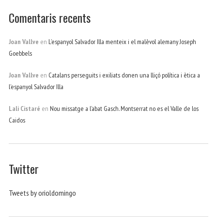
Comentaris recents
Joan Vallve
en
L’espanyol Salvador Illa menteix i el malèvol alemany Joseph
Goebbels
Joan Vallve
en
Catalans perseguits i exiliats donen una lliçó política i ètica a
l’espanyol Salvador Illa
Lali Cistaré
en
Nou missatge a l’abat Gasch. Montserrat no es el Valle de los
Caidos
Twitter
Tweets by orioldomingo