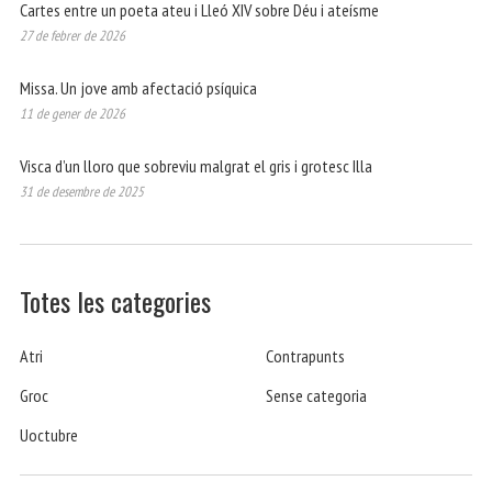
Cartes entre un poeta ateu i Lleó XIV sobre Déu i ateísme
27 de febrer de 2026
Missa. Un jove amb afectació psíquica
11 de gener de 2026
Visca d’un lloro que sobreviu malgrat el gris i grotesc Illa
31 de desembre de 2025
Totes les categories
Atri
Contrapunts
Groc
Sense categoria
Uoctubre