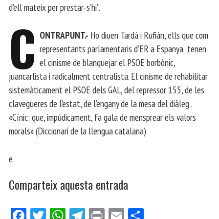
d’ell mateix per prestar-s’hi”.
C
ONTRAPUNT.-
Ho diuen Tardà i Rufián, ells que com
representants parlamentaris d’ER a Espanya tenen
el cinisme de blanquejar el PSOE borbònic,
juancarlista i radicalment centralista. El cinisme de rehabilitar
sistemàticament el PSOE dels GAL, del repressor 155, de les
clavegueres de l’estat, de l’engany de la mesa del diàleg .
«Cínic: que, impúdicament, fa gala de mensprear els valors
morals» (Diccionari de la llengua catalana)
e
Comparteix aquesta entrada
Fa
Tw
W
Te
Pri
E
Co