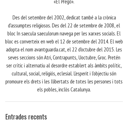
«El Pregó».
​ Des del setembre del 2002, dedicat també a la crònica
d'assumptes religiosos. Des del 22 de setembre de 2008, el
bloc In saecula saeculorum navega per les xarxes socials. El
bloc es converteix en web el 12 de setembre del 2014. El web
adopta el nom avantguarda.cat, el 22 d'octubre del 2015. Les
seves seccions són Atri, Contrapunts, Uoctubre, Groc. Pretén
ser crític i alternatiu al desordre establert als àmbits polític,
cultural, social, religiós, eclesial. L'esperit i l'objectiu són
promoure els drets i les llibertats de totes les persones i tots
els pobles, inclòs Catalunya.
Entrades recents