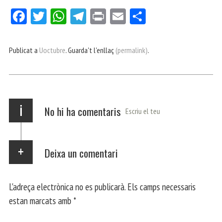
Fa
Tw
W
Te
Pri
E
Co
ce
itt
ha
le
nt
m
m
bo
er
ts
gr
ail
pa
Publicat a
Uoctubre
. Guarda't l'enllaç
(permalink)
.
ok
Ap
a
rt
p
m
ei
x
i
No hi ha comentaris
Escriu el teu
Deixa un comentari
L'adreça electrònica no es publicarà.
Els camps necessaris
estan marcats amb
*