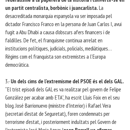
un partit centralista, borbònic i juancarlista.
La
desacreditada monarquia espanyola va ser imposada pel
dictador Francisco Franco en la persona de Juan Carlos I, avui
fugit a Abu Dhabi a causa d’obscurs afers financers i de
faldilles. De fet, el franquisme continua arrelat en
institucions polítiques, judicials, policials, mediàtiques…
Règims com el franquista son extremistes a l’Europa
democràtica.
3.-
Un dels cims de l’extremisme del PSOE és el dels GAL.
“El trist episodi dels GAL es va realitzar pel govern de Felipe
González per acabar amb ETA”, ha escrit Lluis Foix en el seu
blog. José Barrionuevo (ministre d’Interior) i Rafael Vera
(secretari d’estat de Seguretat), foren condemnats per
terrorisme d’estat, i posteriorment indultats pel Govern de
l’extremista José Maria Aznar. J
osep Borrell va afirmar