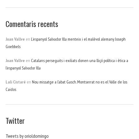
Comentaris recents
Joan Vallve
en
L’espanyol Salvador Illa menteix i el malèvol alemany Joseph
Goebbels
Joan Vallve
en
Catalans perseguits i exiliats donen una lliçó política i ètica a
l’espanyol Salvador Illa
Lali Cistaré
en
Nou missatge a l’abat Gasch. Montserrat no es el Valle de los
Caidos
Twitter
Tweets by orioldomingo