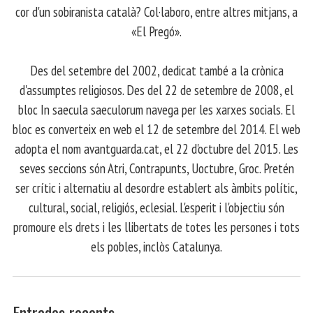
cor d'un sobiranista català? Col·laboro, entre altres mitjans, a
«El Pregó».
​ Des del setembre del 2002, dedicat també a la crònica
d'assumptes religiosos. Des del 22 de setembre de 2008, el
bloc In saecula saeculorum navega per les xarxes socials. El
bloc es converteix en web el 12 de setembre del 2014. El web
adopta el nom avantguarda.cat, el 22 d'octubre del 2015. Les
seves seccions són Atri, Contrapunts, Uoctubre, Groc. Pretén
ser crític i alternatiu al desordre establert als àmbits polític,
cultural, social, religiós, eclesial. L'esperit i l'objectiu són
promoure els drets i les llibertats de totes les persones i tots
els pobles, inclòs Catalunya.
Entrades recents