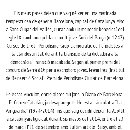
Els meus pares deien que vaig néixer en una matinada
tempestuosa de gener a Barcelona, capital de Catalunya. Visc
a Sant Cugat del Vallès, ciutat amb un monestir benedictí del
segle IX i amb una població molt jove. Soci del Barça (n. 1242).
Curses de Dret i Periodisme. Grup Democràtic de Periodistes a
la clandestinitat durant la transició de la dictadura a la
democràcia. Transició inacabada. Segon al primer premi del
concurs de Serra d’Or per a escriptors joves. Premi Ires (Institut
de Reinserció Social). Premi de Periodisme Ciutat de Barcelona.
​ He estat vinculat, entre altres mitjans, a Diario de Barcelona i
El Correo Catalán, ja desapareguts. He estat vinculat a “La
Vanguardia” (1974/2014) fins que vaig decidir deixar-la. Acollit
a catalunyareligio.cat durant sis mesos del 2014, entre el 23
de març i l'11 de setembre amb l'últim article Rajoy, amb el