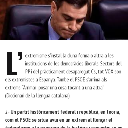
L’
extremisme s’instal·la d’una forma o altra a les
institucions de les democràcies liberals. Sectors del
PP i del pràcticament desaparegut Cs, tot VOX son
els extremistes a Espanya. També el PSOE s’arrima als
extrems. “Arrimar: posar una cosa tocant a una altra”
(Diccionari de la llengua catalana).
2.-
Un partit històricament federal i republicà, en teoria,
com el PSOE se situa avui en un extrem al llençar el
federalisme a la paperera de la història i convertir-se en