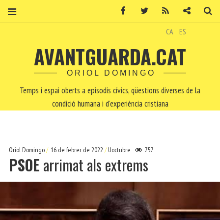
Facebook
Twitter
RSS
Contacte
Ce
CA
ES
AVANTGUARDA.CAT
ORIOL DOMINGO
Temps i espai oberts a episodis cívics, qüestions diverses de la
condició humana i d'experiència cristiana
Oriol Domingo
16 de febrer de 2022
Uoctubre
757
PSOE
arrimat als extrems