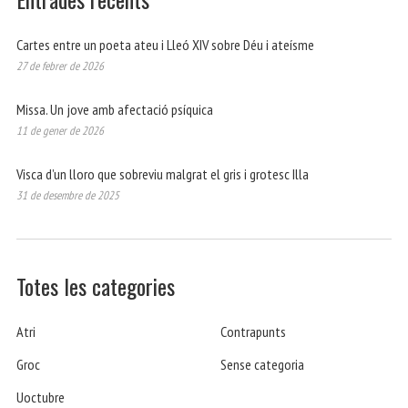
Cartes entre un poeta ateu i Lleó XIV sobre Déu i ateísme
27 de febrer de 2026
Missa. Un jove amb afectació psíquica
11 de gener de 2026
Visca d’un lloro que sobreviu malgrat el gris i grotesc Illa
31 de desembre de 2025
Totes les categories
Atri
Contrapunts
Groc
Sense categoria
Uoctubre