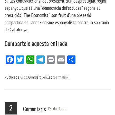
5.- Les contradiccions del president d’un desprestigiat règim
espanyol, que té una “democràcia defectuosa” segons el
prestigiós “The Economist”, son fruit d’una obsessió
compartida de l’annexionisme espanyolista contra la sobirania
de Catalunya.
Comparteix aquesta entrada
Fa
Tw
W
Te
Pri
E
Co
ce
itt
ha
le
nt
m
m
bo
er
ts
gr
ail
pa
Publicat a
Groc
. Guarda't l'enllaç
(permalink)
.
ok
Ap
a
rt
p
m
ei
x
2
Comentaris
Escriu el teu