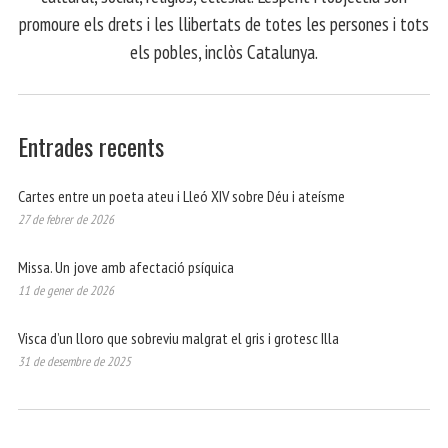
promoure els drets i les llibertats de totes les persones i tots
els pobles, inclòs Catalunya.
Entrades recents
Cartes entre un poeta ateu i Lleó XIV sobre Déu i ateísme
27 de febrer de 2026
Missa. Un jove amb afectació psíquica
11 de gener de 2026
Visca d’un lloro que sobreviu malgrat el gris i grotesc Illa
31 de desembre de 2025