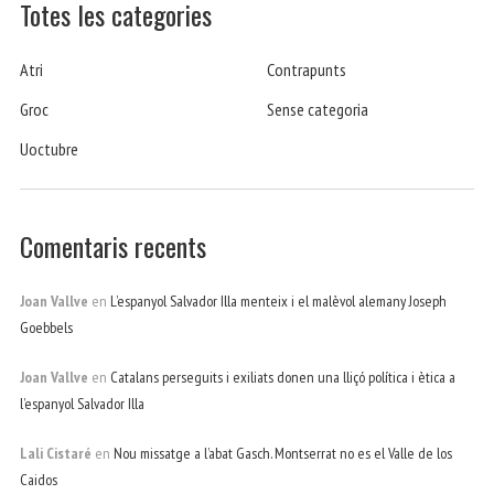
Totes les categories
Atri
Contrapunts
Groc
Sense categoria
Uoctubre
Comentaris recents
Joan Vallve
en
L’espanyol Salvador Illa menteix i el malèvol alemany Joseph
Goebbels
Joan Vallve
en
Catalans perseguits i exiliats donen una lliçó política i ètica a
l’espanyol Salvador Illa
Lali Cistaré
en
Nou missatge a l’abat Gasch. Montserrat no es el Valle de los
Caidos