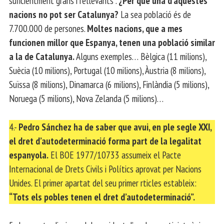
suficientment grans i rellevants”.
¿Per què una d’aquestes
nacions no pot ser Catalunya?
La sea població és de
7.700.000 de persones.
Moltes nacions, que a mes
funcionen millor que Espanya, tenen una població similar
a la de Catalunya.
Alguns exemples… Bèlgica (11 milions),
Suècia (10 milions), Portugal (10 milions), Àustria (8 milions),
Suïssa (8 milions), Dinamarca (6 milions), Finlàndia (5 milions),
Noruega (5 milions), Nova Zelanda (5 milions)…
4.-
Pedro Sánchez ha de saber que avui, en ple segle XXI,
el dret d’autodeterminació forma part de la legalitat
espanyola.
El BOE 1977/10733 assumeix el Pacte
Internacional de Drets Civils i Polítics aprovat per Nacions
Unides. El primer apartat del seu primer rticles estableix:
“Tots els pobles tenen el dret d’autodeterminació”.