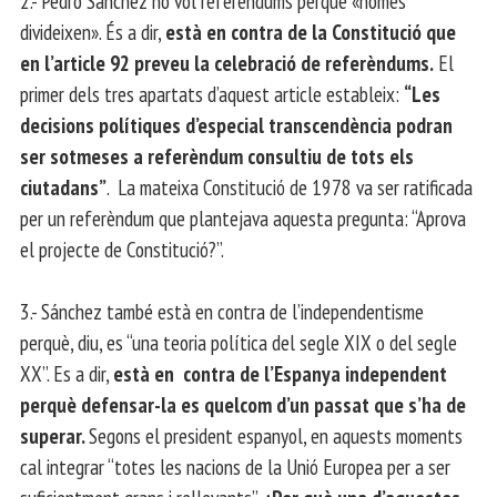
2.- Pedro Sánchez no vol referèndums perquè «només
divideixen». És a dir,
està en contra de la Constitució que
en l’article 92 preveu la celebració de referèndums.
El
primer dels tres apartats d’aquest article estableix:
“Les
decisions polítiques d’especial transcendència podran
ser sotmeses a referèndum consultiu de tots els
ciutadans”
. La mateixa Constitució de 1978 va ser ratificada
per un referèndum que plantejava aquesta pregunta: “Aprova
el projecte de Constitució?”.
3.- Sánchez també està en contra de l’independentisme
perquè, diu, es “una teoria política del segle XIX o del segle
XX”. Es a dir,
està en contra de l’Espanya independent
perquè defensar-la es quelcom d’un passat que s’ha de
superar.
Segons el president espanyol, en aquests moments
cal integrar “totes les nacions de la Unió Europea per a ser