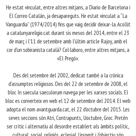
​ He estat vinculat, entre altres mitjans, a Diario de Barcelona i
El Correo Catalán, ja desapareguts. He estat vinculat a “La
Vanguardia” (1974/2014) fins que vaig decidir deixar-la. Acollit
a catalunyareligio.cat durant sis mesos del 2014, entre el 23
de març i l'11 de setembre amb l'últim article Rajoy, amb el
cor d'un sobiranista català? Col·laboro, entre altres mitjans, a
«El Pregó».
​ Des del setembre del 2002, dedicat també a la crònica
d'assumptes religiosos. Des del 22 de setembre de 2008, el
bloc In saecula saeculorum navega per les xarxes socials. El
bloc es converteix en web el 12 de setembre del 2014. El web
adopta el nom avantguarda.cat, el 22 d'octubre del 2015. Les
seves seccions són Atri, Contrapunts, Uoctubre, Groc. Pretén
ser crític i alternatiu al desordre establert als àmbits polític,
cultural, social, religiós, eclesial. L'esperit i l'objectiu són