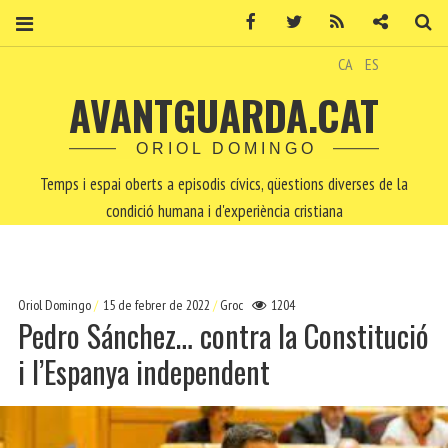
Facebook
Twitter
RSS
Contacte
Ce
CA
ES
AVANTGUARDA.CAT
ORIOL DOMINGO
Temps i espai oberts a episodis cívics, qüestions diverses de la
condició humana i d'experiència cristiana
Oriol Domingo
15 de febrer de 2022
Groc
1204
Pedro Sánchez… contra la Constitució
i l’Espanya independent