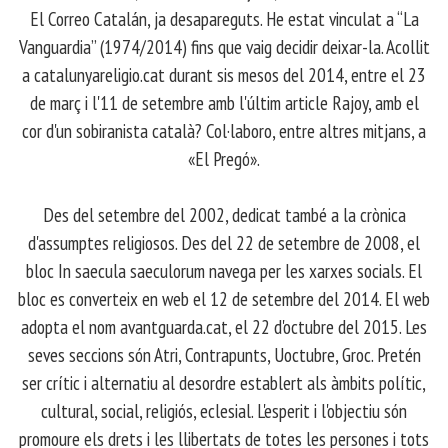
El Correo Catalán, ja desapareguts. He estat vinculat a “La
Vanguardia” (1974/2014) fins que vaig decidir deixar-la. Acollit
a catalunyareligio.cat durant sis mesos del 2014, entre el 23
de març i l'11 de setembre amb l'últim article Rajoy, amb el
cor d'un sobiranista català? Col·laboro, entre altres mitjans, a
«El Pregó».
​ Des del setembre del 2002, dedicat també a la crònica
d'assumptes religiosos. Des del 22 de setembre de 2008, el
bloc In saecula saeculorum navega per les xarxes socials. El
bloc es converteix en web el 12 de setembre del 2014. El web
adopta el nom avantguarda.cat, el 22 d'octubre del 2015. Les
seves seccions són Atri, Contrapunts, Uoctubre, Groc. Pretén
ser crític i alternatiu al desordre establert als àmbits polític,
cultural, social, religiós, eclesial. L'esperit i l'objectiu són
promoure els drets i les llibertats de totes les persones i tots