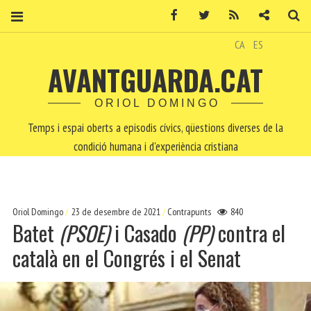
Facebook
Twitter
RSS
Contacte
Ce
CA
ES
AVANTGUARDA.CAT
ORIOL DOMINGO
Temps i espai oberts a episodis cívics, qüestions diverses de la
condició humana i d'experiència cristiana
Oriol Domingo
23 de desembre de 2021
Contrapunts
840
Batet
(PSOE)
i Casado
(PP)
contra el
català en el Congrés i el Senat