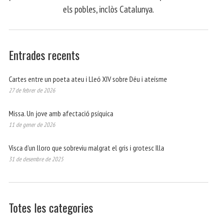
els pobles, inclòs Catalunya.
Entrades recents
Cartes entre un poeta ateu i Lleó XIV sobre Déu i ateísme
27 de febrer de 2026
Missa. Un jove amb afectació psíquica
11 de gener de 2026
Visca d’un lloro que sobreviu malgrat el gris i grotesc Illa
31 de desembre de 2025
Totes les categories