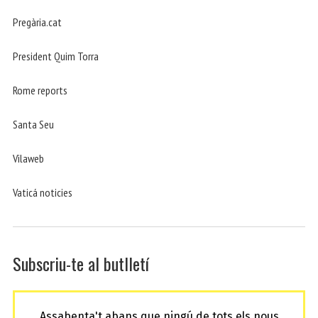
Pregària.cat
President Quim Torra
Rome reports
Santa Seu
Vilaweb
Vaticá noticies
Subscriu-te al butlletí
Assabenta't abans que ningú de tots els nous