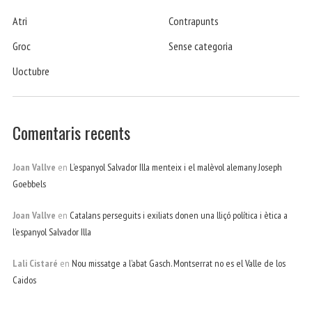
Atri
Contrapunts
Groc
Sense categoria
Uoctubre
Comentaris recents
Joan Vallve
en
L’espanyol Salvador Illa menteix i el malèvol alemany Joseph
Goebbels
Joan Vallve
en
Catalans perseguits i exiliats donen una lliçó política i ètica a
l’espanyol Salvador Illa
Lali Cistaré
en
Nou missatge a l’abat Gasch. Montserrat no es el Valle de los
Caidos