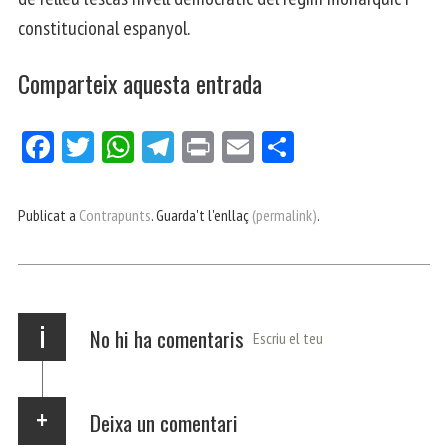
constitucional espanyol.
Comparteix aquesta entrada
Fa
Tw
W
Te
Pri
E
Co
ce
itt
ha
le
nt
m
m
bo
er
ts
gr
ail
pa
Publicat a
Contrapunts
. Guarda't l'enllaç
(permalink)
.
ok
Ap
a
rt
p
m
ei
x
i
No hi ha comentaris
Escriu el teu
Deixa un comentari