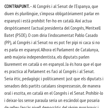
CONTRAPUNT.
– Al Congrés i al Senat de l’Espanya, que
diuen és plurilingüe, s’imposa obligatòriament parlar en
espanyol i està prohibit fer-ho en català. Així actua
despòticament l’actual presidenta del Congrés, Meritxell
Batet (PSOE). O com diria l’indocumentat Pablo Casado
(PP), al Congrés i al Senat no es pot fer pipi ni caca si no
es parla en espanyol. Alhora el Parlament de Catalunya,
amb majoria independentista, els diputats parlen
lliurement en català o en espanyol. Ja és hora que el que
es practica al Parlament es faci al Congrés i al Senat.
Seria ètic, pedagògic i políticament just que els diputats i
senadors dels partits catalans s’expressessin, de manera
oral i escrita, en català en el Congrés i el Senat. Prohibir-lo
i deixar-los sense paraula seria un escàndol que posaria
de relleu l’escàs nivell democràtic del règim monàrquic i