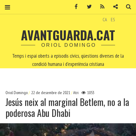
Facebook
Twitter
RSS
Contacte
Ce
CA
ES
AVANTGUARDA.CAT
ORIOL DOMINGO
Temps i espai oberts a episodis cívics, qüestions diverses de la
condició humana i d'experiència cristiana
Oriol Domingo
22 de desembre de 2021
Atri
1053
Jesús neix al marginal Betlem, no a la
poderosa Abu Dhabi