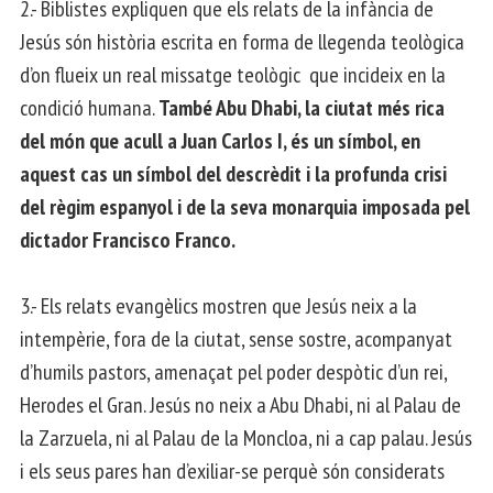
2.- Biblistes expliquen que els relats de la infància de
Jesús són història escrita en forma de llegenda teològica
d’on flueix un real missatge teològic que incideix en la
condició humana.
També Abu Dhabi, la ciutat més rica
del món que acull a Juan Carlos I, és un símbol, en
aquest cas un símbol del descrèdit i la profunda crisi
del règim espanyol i de la seva monarquia imposada pel
dictador Francisco Franco.
3.- Els relats evangèlics mostren que Jesús neix a la
intempèrie, fora de la ciutat, sense sostre, acompanyat
d’humils pastors, amenaçat pel poder despòtic d’un rei,
Herodes el Gran. Jesús no neix a Abu Dhabi, ni al Palau de
la Zarzuela, ni al Palau de la Moncloa, ni a cap palau. Jesús
i els seus pares han d’exiliar-se perquè són considerats