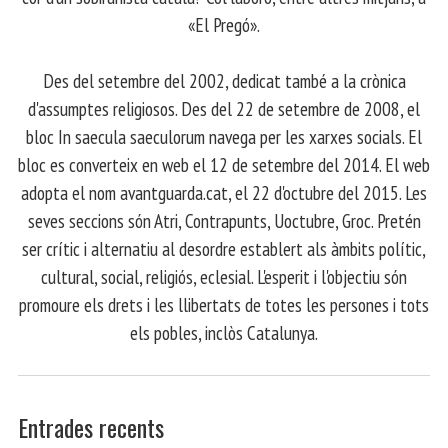
«El Pregó».
​ Des del setembre del 2002, dedicat també a la crònica
d'assumptes religiosos. Des del 22 de setembre de 2008, el
bloc In saecula saeculorum navega per les xarxes socials. El
bloc es converteix en web el 12 de setembre del 2014. El web
adopta el nom avantguarda.cat, el 22 d'octubre del 2015. Les
seves seccions són Atri, Contrapunts, Uoctubre, Groc. Pretén
ser crític i alternatiu al desordre establert als àmbits polític,
cultural, social, religiós, eclesial. L'esperit i l'objectiu són
promoure els drets i les llibertats de totes les persones i tots
els pobles, inclòs Catalunya.
Entrades recents