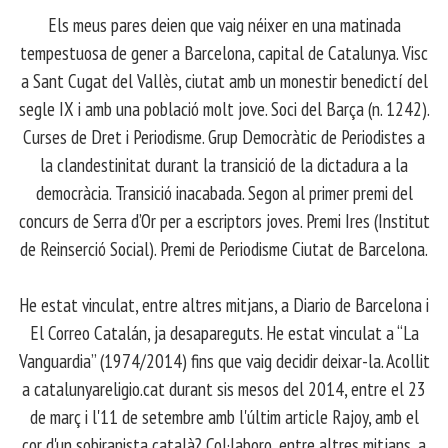
Els meus pares deien que vaig néixer en una matinada
tempestuosa de gener a Barcelona, capital de Catalunya. Visc
a Sant Cugat del Vallès, ciutat amb un monestir benedictí del
segle IX i amb una població molt jove. Soci del Barça (n. 1242).
Curses de Dret i Periodisme. Grup Democràtic de Periodistes a
la clandestinitat durant la transició de la dictadura a la
democràcia. Transició inacabada. Segon al primer premi del
concurs de Serra d’Or per a escriptors joves. Premi Ires (Institut
de Reinserció Social). Premi de Periodisme Ciutat de Barcelona.
​ He estat vinculat, entre altres mitjans, a Diario de Barcelona i
El Correo Catalán, ja desapareguts. He estat vinculat a “La
Vanguardia” (1974/2014) fins que vaig decidir deixar-la. Acollit
a catalunyareligio.cat durant sis mesos del 2014, entre el 23
de març i l'11 de setembre amb l'últim article Rajoy, amb el
cor d'un sobiranista català? Col·laboro, entre altres mitjans, a