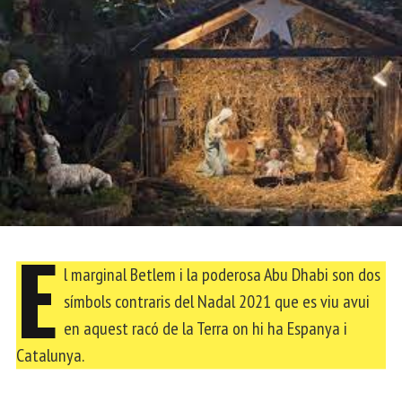
E
l marginal Betlem i la poderosa Abu Dhabi son dos
símbols contraris del Nadal 2021 que es viu avui
en aquest racó de la Terra on hi ha Espanya i
Catalunya.