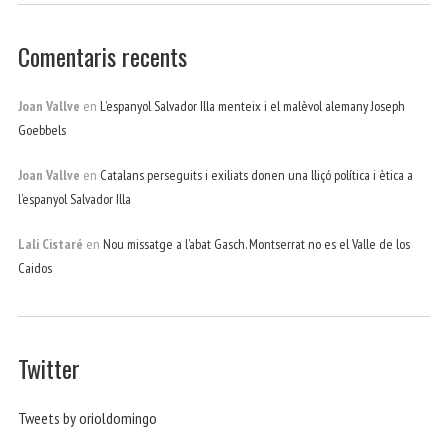
Comentaris recents
Joan Vallve
en
L’espanyol Salvador Illa menteix i el malèvol alemany Joseph
Goebbels
Joan Vallve
en
Catalans perseguits i exiliats donen una lliçó política i ètica a
l’espanyol Salvador Illa
Lali Cistaré
en
Nou missatge a l’abat Gasch. Montserrat no es el Valle de los
Caidos
Twitter
Tweets by orioldomingo