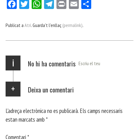
Fa
Tw
W
Te
Pri
E
Co
ce
itt
ha
le
nt
m
m
bo
er
ts
gr
ail
pa
Publicat a
Atri
. Guarda't l'enllaç
(permalink)
.
ok
Ap
a
rt
p
m
ei
x
i
No hi ha comentaris
Escriu el teu
Deixa un comentari
L'adreça electrònica no es publicarà.
Els camps necessaris
estan marcats amb
*
Comentari
*