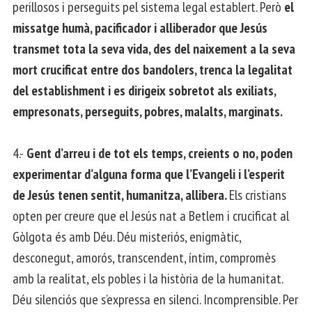
perillosos i perseguits pel sistema legal establert. Però
el
missatge humà, pacificador i alliberador que Jesús
transmet tota la seva vida, des del naixement a la seva
mort crucificat entre dos bandolers, trenca la legalitat
del establishment i es dirigeix sobretot als exiliats,
empresonats, perseguits, pobres, malalts, marginats.
4.-
Gent d’arreu i de tot els temps, creients o no, poden
experimentar d’alguna forma que l’Evangeli i l’esperit
de Jesús tenen sentit, humanitza, allibera.
Els cristians
opten per creure que el Jesús nat a Betlem i crucificat al
Gòlgota és amb Déu. Déu misteriós, enigmàtic,
desconegut, amorós, transcendent, íntim, compromès
amb la realitat, els pobles i la història de la humanitat.
Déu silenciós que s’expressa en silenci. Incomprensible. Per