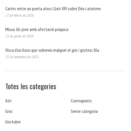
Cartes entre un poeta ateu i Lleó XIV sobre Déu i ateísme
27 de febrer de 2026
Missa. Un jove amb afectació psíquica
11 de gener de 2026
Visca d’un lloro que sobreviu malgrat el gris i grotesc Illa
31 de desembre de 2025
Totes les categories
Atri
Contrapunts
Groc
Sense categoria
Uoctubre