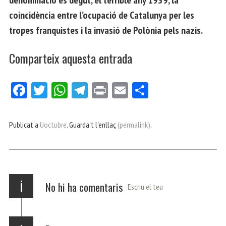
denominació es degut, el terrible any 1939, la
coincidència entre l’ocupació de Catalunya per les
tropes franquistes i la invasió de Polònia pels nazis.
Comparteix aquesta entrada
Fa
Tw
W
Te
Pri
E
Co
ce
itt
ha
le
nt
m
m
bo
er
ts
gr
ail
pa
Publicat a
Uoctubre
. Guarda't l'enllaç
(permalink)
.
ok
Ap
a
rt
p
m
ei
x
i
No hi ha comentaris
Escriu el teu