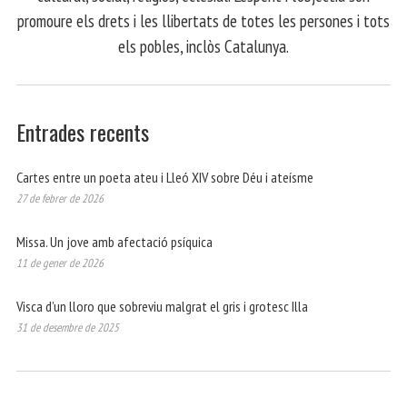
promoure els drets i les llibertats de totes les persones i tots
els pobles, inclòs Catalunya.
Entrades recents
Cartes entre un poeta ateu i Lleó XIV sobre Déu i ateísme
27 de febrer de 2026
Missa. Un jove amb afectació psíquica
11 de gener de 2026
Visca d’un lloro que sobreviu malgrat el gris i grotesc Illa
31 de desembre de 2025