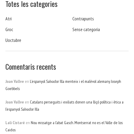
Totes les categories
Atri
Contrapunts
Groc
Sense categoria
Uoctubre
Comentaris recents
Joan Vallve
en
L’espanyol Salvador Illa menteix i el malèvol alemany Joseph
Goebbels
Joan Vallve
en
Catalans perseguits i exiliats donen una lliçó política i ètica a
l’espanyol Salvador Illa
Lali Cistaré
en
Nou missatge a l’abat Gasch. Montserrat no es el Valle de los
Caidos