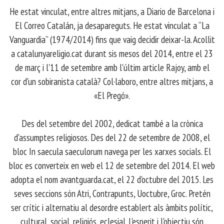
​ He estat vinculat, entre altres mitjans, a Diario de Barcelona i
El Correo Catalán, ja desapareguts. He estat vinculat a “La
Vanguardia” (1974/2014) fins que vaig decidir deixar-la. Acollit
a catalunyareligio.cat durant sis mesos del 2014, entre el 23
de març i l'11 de setembre amb l'últim article Rajoy, amb el
cor d'un sobiranista català? Col·laboro, entre altres mitjans, a
«El Pregó».
​ Des del setembre del 2002, dedicat també a la crònica
d'assumptes religiosos. Des del 22 de setembre de 2008, el
bloc In saecula saeculorum navega per les xarxes socials. El
bloc es converteix en web el 12 de setembre del 2014. El web
adopta el nom avantguarda.cat, el 22 d'octubre del 2015. Les
seves seccions són Atri, Contrapunts, Uoctubre, Groc. Pretén
ser crític i alternatiu al desordre establert als àmbits polític,
cultural, social, religiós, eclesial. L'esperit i l'objectiu són