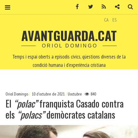
Facebook
Twitter
RSS
Contacte
Ce
CA
ES
AVANTGUARDA.CAT
ORIOL DOMINGO
Temps i espai oberts a episodis cívics, qüestions diverses de la
condició humana i d'experiència cristiana
Oriol Domingo
10 d'octubre de 2021
Uoctubre
840
El
“polac”
franquista Casado contra
els
“polacs”
demòcrates catalans