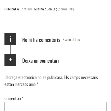
bo
er
ts
gr
ail
pa
Publicat a
Uoctubre
. Guarda't l'enllaç
(permalink)
.
ok
Ap
a
rt
p
m
ei
x
i
No hi ha comentaris
Escriu el teu
Deixa un comentari
L'adreça electrònica no es publicarà.
Els camps necessaris
estan marcats amb
*
Comentari
*