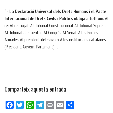
5.-
La Declaració Universal dels Drets Humans i el Pacte
Internacional de Drets Civils i Polítics obliga a tothom.
Al
rei. Al rei fugat. Al Tribunal Constitucional. Al Tribunal Suprem.
Al Tribunal de Cuentas. Al Congrés. Al Senat. A les Forces
Armades. Al president del Govern. A les institucions catalanes
(President, Govern, Parlament)…
Comparteix aquesta entrada
Fa
Tw
W
Te
Pri
E
Co
ce
itt
ha
le
nt
m
m