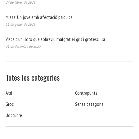
27 de febrer de 2026
Missa. Un jove amb afectació psíquica
11 de gener de 2026
Visca d’un lloro que sobreviu malgrat el gris i grotesc Illa
31 de desembre de 2025
Totes les categories
Atri
Contrapunts
Groc
Sense categoria
Uoctubre