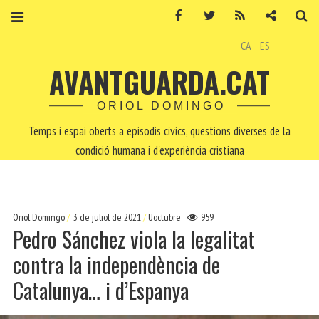
Facebook
Twitter
RSS
Contacte
Ce
CA
ES
AVANTGUARDA.CAT
ORIOL DOMINGO
Temps i espai oberts a episodis cívics, qüestions diverses de la
condició humana i d'experiència cristiana
Oriol Domingo
3 de juliol de 2021
Uoctubre
959
Pedro Sánchez viola la legalitat
contra la independència de
Catalunya… i d’Espanya