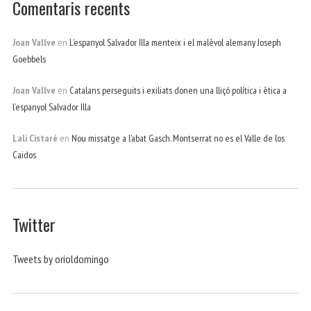
Comentaris recents
Joan Vallve
en
L’espanyol Salvador Illa menteix i el malèvol alemany Joseph
Goebbels
Joan Vallve
en
Catalans perseguits i exiliats donen una lliçó política i ètica a
l’espanyol Salvador Illa
Lali Cistaré
en
Nou missatge a l’abat Gasch. Montserrat no es el Valle de los
Caidos
Twitter
Tweets by orioldomingo