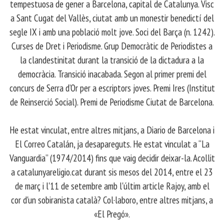
tempestuosa de gener a Barcelona, capital de Catalunya. Visc
a Sant Cugat del Vallès, ciutat amb un monestir benedictí del
segle IX i amb una població molt jove. Soci del Barça (n. 1242).
Curses de Dret i Periodisme. Grup Democràtic de Periodistes a
la clandestinitat durant la transició de la dictadura a la
democràcia. Transició inacabada. Segon al primer premi del
concurs de Serra d’Or per a escriptors joves. Premi Ires (Institut
de Reinserció Social). Premi de Periodisme Ciutat de Barcelona.
​ He estat vinculat, entre altres mitjans, a Diario de Barcelona i
El Correo Catalán, ja desapareguts. He estat vinculat a “La
Vanguardia” (1974/2014) fins que vaig decidir deixar-la. Acollit
a catalunyareligio.cat durant sis mesos del 2014, entre el 23
de març i l'11 de setembre amb l'últim article Rajoy, amb el
cor d'un sobiranista català? Col·laboro, entre altres mitjans, a
«El Pregó».