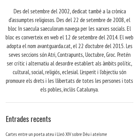
​ Des del setembre del 2002, dedicat també a la crònica
d'assumptes religiosos. Des del 22 de setembre de 2008, el
bloc In saecula saeculorum navega per les xarxes socials. El
bloc es converteix en web el 12 de setembre del 2014. El web
adopta el nom avantguarda.cat, el 22 d'octubre del 2015. Les
seves seccions són Atri, Contrapunts, Uoctubre, Groc. Pretén
ser crític i alternatiu al desordre establert als àmbits polític,
cultural, social, religiós, eclesial. L'esperit i l'objectiu són
promoure els drets i les llibertats de totes les persones i tots
els pobles, inclòs Catalunya.
Entrades recents
Cartes entre un poeta ateu i Lleó XIV sobre Déu i ateísme