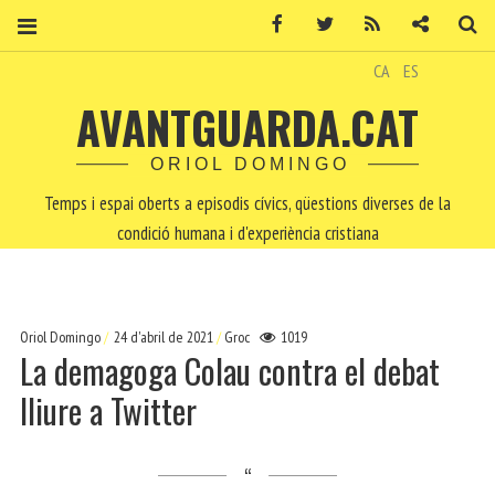
Facebook
Twitter
RSS
Contacte
Ce
CA
ES
AVANTGUARDA.CAT
ORIOL DOMINGO
Temps i espai oberts a episodis cívics, qüestions diverses de la
condició humana i d'experiència cristiana
Oriol Domingo
24 d'abril de 2021
Groc
1019
La demagoga Colau contra el debat
lliure a Twitter