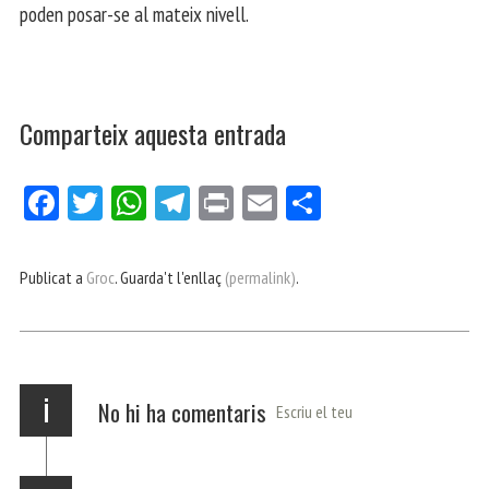
poden posar-se al mateix nivell.
Comparteix aquesta entrada
Fa
Tw
W
Te
Pri
E
Co
ce
itt
ha
le
nt
m
m
bo
er
ts
gr
ail
pa
Publicat a
Groc
. Guarda't l'enllaç
(permalink)
.
ok
Ap
a
rt
p
m
ei
x
i
No hi ha comentaris
Escriu el teu