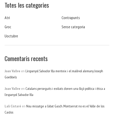
Totes les categories
Atri
Contrapunts
Groc
Sense categoria
Uoctubre
Comentaris recents
Joan Vallve
en
L’espanyol Salvador Illa menteix i el malèvol alemany Joseph
Goebbels
Joan Vallve
en
Catalans perseguits i exiliats donen una lliçó política i ètica a
l’espanyol Salvador Illa
Lali Cistaré
en
Nou missatge a l’abat Gasch. Montserrat no es el Valle de los
Caidos