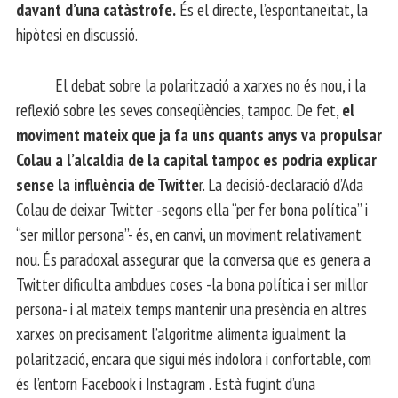
davant d’una catàstrofe.
És el directe, l’espontaneïtat, la
hipòtesi en discussió.
El debat sobre la polarització a xarxes no és nou, i la
reflexió sobre les seves conseqüències, tampoc. De fet,
el
moviment mateix que ja fa uns quants anys va propulsar
Colau a l’alcaldia de la capital tampoc es podria explicar
sense la influència de Twitte
r. La decisió-declaració d’Ada
Colau de deixar Twitter -segons ella “per fer bona política” i
“ser millor persona”- és, en canvi, un moviment relativament
nou. És paradoxal assegurar que la conversa que es genera a
Twitter dificulta ambdues coses -la bona política i ser millor
persona- i al mateix temps mantenir una presència en altres
xarxes on precisament l’algoritme alimenta igualment la
polarització, encara que sigui més indolora i confortable, com
és l’entorn Facebook i Instagram . Està fugint d’una