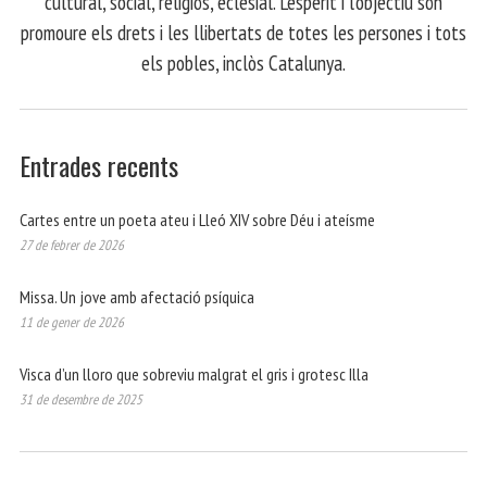
cultural, social, religiós, eclesial. L'esperit i l'objectiu són
promoure els drets i les llibertats de totes les persones i tots
els pobles, inclòs Catalunya.
Entrades recents
Cartes entre un poeta ateu i Lleó XIV sobre Déu i ateísme
27 de febrer de 2026
Missa. Un jove amb afectació psíquica
11 de gener de 2026
Visca d’un lloro que sobreviu malgrat el gris i grotesc Illa
31 de desembre de 2025