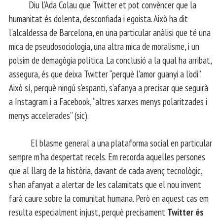
Diu l’Ada Colau que Twitter et pot convèncer que la
humanitat és dolenta, desconfiada i egoista. Això ha dit
l’alcaldessa de Barcelona, en una particular anàlisi que té una
mica de pseudosociologia, una altra mica de moralisme, i un
polsim de demagògia política. La conclusió a la qual ha arribat,
assegura, és que deixa Twitter “perquè l’amor guanyi a l’odi”.
Això sí, perquè ningú s’espanti, s’afanya a precisar que seguirà
a Instagram i a Facebook, “altres xarxes menys polaritzades i
menys accelerades” (sic).
El blasme general a una plataforma social en particular
sempre m’ha despertat recels. Em recorda aquelles persones
que al llarg de la història, davant de cada avenç tecnològic,
s’han afanyat a alertar de les calamitats que el nou invent
farà caure sobre la comunitat humana. Però en aquest cas em
resulta especialment injust, perquè precisament
Twitter és