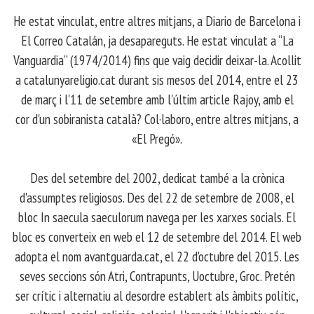
​ He estat vinculat, entre altres mitjans, a Diario de Barcelona i
El Correo Catalán, ja desapareguts. He estat vinculat a “La
Vanguardia” (1974/2014) fins que vaig decidir deixar-la. Acollit
a catalunyareligio.cat durant sis mesos del 2014, entre el 23
de març i l'11 de setembre amb l'últim article Rajoy, amb el
cor d'un sobiranista català? Col·laboro, entre altres mitjans, a
«El Pregó».
​ Des del setembre del 2002, dedicat també a la crònica
d'assumptes religiosos. Des del 22 de setembre de 2008, el
bloc In saecula saeculorum navega per les xarxes socials. El
bloc es converteix en web el 12 de setembre del 2014. El web
adopta el nom avantguarda.cat, el 22 d'octubre del 2015. Les
seves seccions són Atri, Contrapunts, Uoctubre, Groc. Pretén
ser crític i alternatiu al desordre establert als àmbits polític,