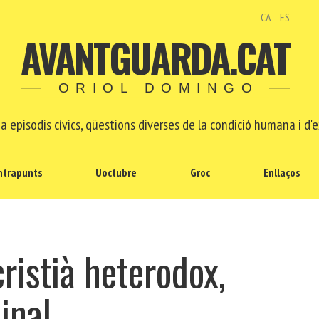
CA
ES
AVANTGUARDA.CAT
ORIOL DOMINGO
a episodis cívics, qüestions diverses de la condició humana i d'e
ntrapunts
Uoctubre
Groc
Enllaços
cristià heterodox,
inal