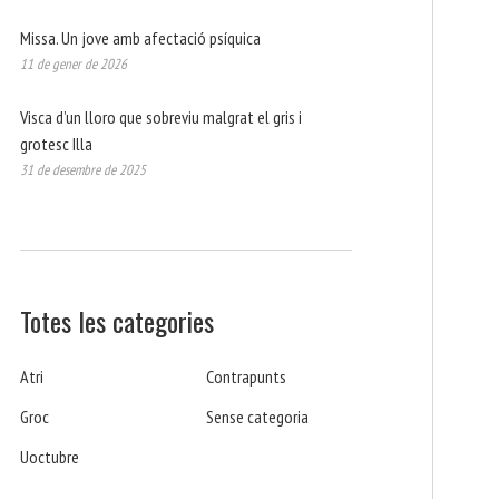
Missa. Un jove amb afectació psíquica
11 de gener de 2026
Visca d’un lloro que sobreviu malgrat el gris i
grotesc Illa
31 de desembre de 2025
Totes les categories
Atri
Contrapunts
Groc
Sense categoria
Uoctubre