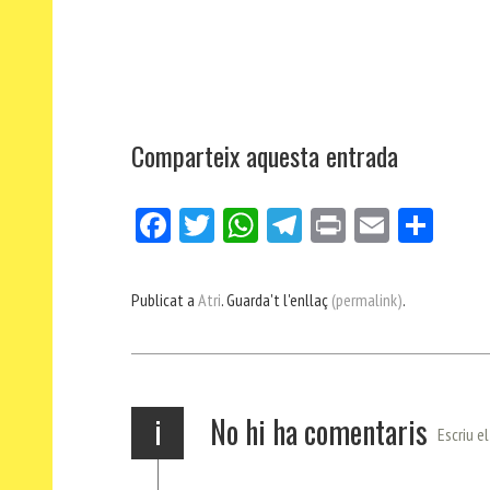
Comparteix aquesta entrada
Fa
Tw
W
Te
Pri
E
Co
ce
itt
ha
le
nt
m
m
bo
er
ts
gr
ail
pa
Publicat a
Atri
. Guarda't l'enllaç
(permalink)
.
ok
Ap
a
rt
p
m
ei
x
i
No hi ha comentaris
Escriu e