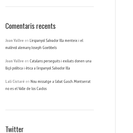
Comentaris recents
Joan Vallve
en
L’espanyol Salvador Illa menteix i el
malèvol alemany Joseph Goebbels
Joan Vallve
en
Catalans perseguits i exiliats donen una
lliçó política i ètica a l’espanyol Salvador Illa
Lali Cistaré
en
Nou missatge a l’abat Gasch. Montserrat
no es el Valle de los Caidos
Twitter