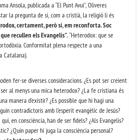
mma Ansola, publicada a “El Punt Avui”, Oliveres
r la pregunta de si, com a cristià, la religió li és
erodox, certament, però sí, em reconforta. Soc
 que recullen els Evangelis”.
“Heterodox: que se
’ortodòxia. Conformitat plena respecte a una
a Catalana).
poden fer-se diverses consideracions. ¿Es pot ser creient
 ser al menys una mica heterodox? ¿La fe cristiana és
na manera d’existir? ¿Es possible que hi hagi una
iguin contradictoris amb l’esperit evangèlic de Jesús?
 qui, en consciència, han de ser fidels? ¿Als Evangelis?
àstic? ¿Quin paper hi juga la consciència personal?