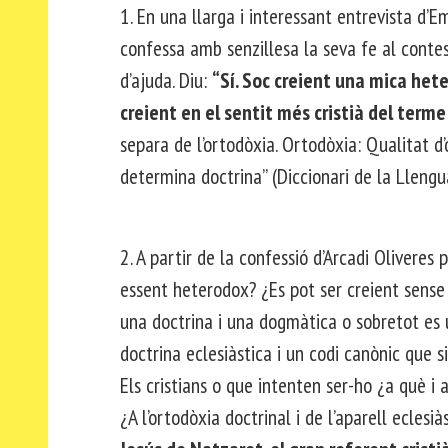
1. En una llarga i interessant entrevista d’E
confessa amb senzillesa la seva fe al contesta
d’ajuda. Diu:
“Sí. Soc creient una mica het
creient en el sentit més cristià del terme
separa de l’ortodòxia. Ortodòxia: Qualitat d
determina doctrina” (Diccionari de la Llengu
2. A partir de la confessió d’Arcadi Oliveres 
essent heterodox? ¿Es pot ser creient sense
una doctrina i una dogmàtica o sobretot es u
doctrina eclesiàstica i un codi canònic que s
Els cristians o que intenten ser-ho ¿a què i a
¿A l’ortodòxia doctrinal i de l’aparell eclesi