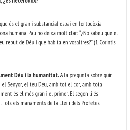
à, ¿és heterodox?
que és el gran i substancial espai en l’ortodòxia
ersona humana. Pau ho deixa molt clar: “¿No sabeu que el
eu rebut de Déu i que habita en vosaltres?” (1 Corintis
lment Déu i la humanitat.
A la pregunta sobre quin
el Senyor, el teu Déu, amb tot el cor, amb tota
ent és el més gran i el primer. El segon li és
. Tots els manaments de la Llei i dels Profetes