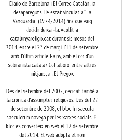
Diario de Barcelona i El Correo Catalán, ja
desapareguts. He estat vinculat a “La
Vanguardia” (1974/2014) fins que vaig
decidir deixar-la. Acollit a
catalunyareligio.cat durant sis mesos del
2014, entre el 23 de març i l'11 de setembre
amb l'últim article Rajoy, amb el cor d'un
sobiranista català? Col·laboro, entre altres
mitjans, a «El Pregó».
​ Des del setembre del 2002, dedicat també a
la crònica d'assumptes religiosos. Des del 22
de setembre de 2008, el bloc In saecula
saeculorum navega per les xarxes socials. El
bloc es converteix en web el 12 de setembre
del 2014. El web adopta el nom