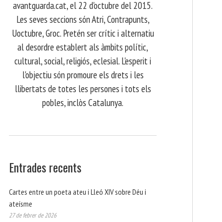
avantguarda.cat, el 22 d'octubre del 2015.
Les seves seccions són Atri, Contrapunts,
Uoctubre, Groc. Pretén ser crític i alternatiu
al desordre establert als àmbits polític,
cultural, social, religiós, eclesial. L'esperit i
l'objectiu són promoure els drets i les
llibertats de totes les persones i tots els
pobles, inclòs Catalunya.
Entrades recents
Cartes entre un poeta ateu i Lleó XIV sobre Déu i
ateísme
27 de febrer de 2026