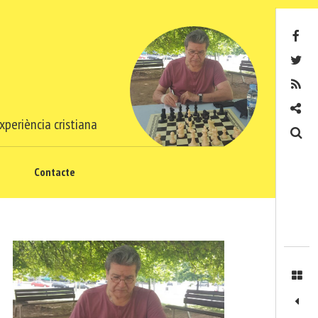
Facebook
Twitter
RSS
Contacte
xperiència cristiana
Cerca
Contacte