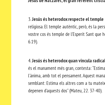
Jesús de Natzaret, el gran referent cristi
3.
Jesús és heterodox respecte el temple
religiosa. El temple autèntic, però, és la p
vostre cos és temple de l’Esperit Sant que h
6.19).
4.
Jesús és heterodox quan vincula radica
és el manament més gran, contesta: “Estima 
l’ànima, amb tot el pensament. Aquest manam
semblant: Estima els altres com a tu mateix
depenen d’aquests dos” (Mateu, 22. 37-40).