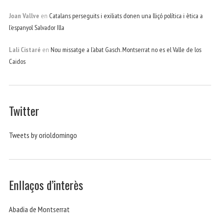
Joan Vallve
en
Catalans perseguits i exiliats donen una lliçó política i ètica a
l’espanyol Salvador Illa
Lali Cistaré
en
Nou missatge a l’abat Gasch. Montserrat no es el Valle de los
Caidos
Twitter
Tweets by orioldomingo
Enllaços d’interès
Abadia de Montserrat