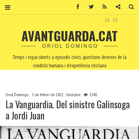
Facebook
Twitter
RSS
Contacte
Ce
CA
ES
AVANTGUARDA.CAT
ORIOL DOMINGO
Temps i espai oberts a episodis cívics, qüestions diverses de la
condició humana i d'experiència cristiana
Oriol Domingo
1 de febrer de 2021
Uoctubre
1240
La Vanguardia. Del sinistre Galinsoga
a Jordi Juan