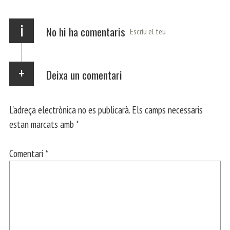
x
i
No hi ha comentaris
Escriu el teu
Deixa un comentari
L'adreça electrònica no es publicarà.
Els camps necessaris
estan marcats amb
*
Comentari
*