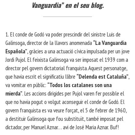
Vanguardia” en el seu blog.
1. El conde de Godó va poder prescindir del sinistre Luis de
Galinsoga, director de la llavors anomenada
“La Vanguardia
Española”
, gràcies a una actuació cívica impulsada per un jove
Jordi Pujol. El feixista Galinsoga va ser imposat el 1939 com a
director pel govern dictatorial franquista. Aquest personatge,
que havia escrit el significatiu llibre
“Delenda est Cataluña”
,
va vomitar en públic:
“Todos los catalanes son una
mierda”
. Les accions dirigides per Pujol varen fer possible el
que no havia pogut o volgut aconseguir el conde de Godó. El
govern franquista es va veure forçat, el 5 de febrer de 1960,
a destituir Galinsoga que fou substituït, també imposat pel
dictador, per Manuel Aznar… avi de José Maria Aznar. Buf!