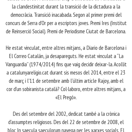
la clandestinitat durant la transició de la dictadura a la
democràcia. Transició inacabada. Segon al primer premi del
concurs de Serra d’Or per a escriptors joves. Premi Ires (Institut
de Reinserció Social). Premi de Periodisme Ciutat de Barcelona.
​ He estat vinculat, entre altres mitjans, a Diario de Barcelona i
El Correo Catalán, ja desapareguts. He estat vinculat a “La
Vanguardia” (1974/2014) fins que vaig decidir deixar-la. Acollit
a catalunyareligio.cat durant sis mesos del 2014, entre el 23
de març i l'11 de setembre amb l'últim article Rajoy, amb el
cor d'un sobiranista català? Col·laboro, entre altres mitjans, a
«El Pregó».
​ Des del setembre del 2002, dedicat també a la crònica
d'assumptes religiosos. Des del 22 de setembre de 2008, el
bloc In saecula saeculorum navega per les xarxes socials. El