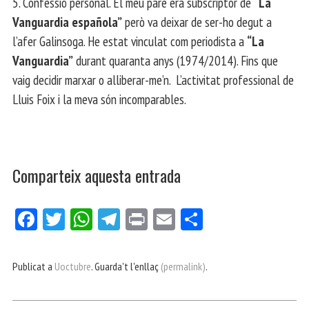
5. Confessió personal. El meu pare era subscriptor de
“La
Vanguardia española”
però va deixar de ser-ho degut a
l’afer Galinsoga. He estat vinculat com periodista a
“La
Vanguardia”
durant quaranta anys (1974/2014). Fins que
vaig decidir marxar o alliberar-me’n. L’activitat professional de
Lluis Foix i la meva són incomparables.
Comparteix aquesta entrada
Fa
Tw
W
Te
Pri
E
Co
ce
itt
ha
le
nt
m
m
bo
er
ts
gr
ail
pa
Publicat a
Uoctubre
. Guarda't l'enllaç
(permalink)
.
ok
Ap
a
rt
p
m
ei