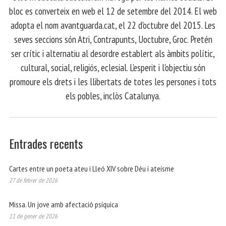
bloc es converteix en web el 12 de setembre del 2014. El web
adopta el nom avantguarda.cat, el 22 d'octubre del 2015. Les
seves seccions són Atri, Contrapunts, Uoctubre, Groc. Pretén
ser crític i alternatiu al desordre establert als àmbits polític,
cultural, social, religiós, eclesial. L'esperit i l'objectiu són
promoure els drets i les llibertats de totes les persones i tots
els pobles, inclòs Catalunya.
Entrades recents
Cartes entre un poeta ateu i Lleó XIV sobre Déu i ateísme
27 de febrer de 2026
Missa. Un jove amb afectació psíquica
11 de gener de 2026