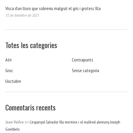
Visca d’un lloro que sobreviu malgrat el gris i grotesc Illa
31 de desembre de 2025
Totes les categories
Atri
Contrapunts
Groc
Sense categoria
Uoctubre
Comentaris recents
Joan Vallve
en
L’espanyol Salvador Illa menteix i el malèvol alemany Joseph
Goebbels