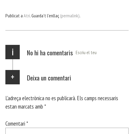
ce
itt
ha
le
nt
m
m
bo
er
ts
gr
ail
pa
Publicat a
Atri
. Guarda't l'enllaç
(permalink)
.
ok
Ap
a
rt
p
m
ei
x
i
No hi ha comentaris
Escriu el teu
Deixa un comentari
L'adreça electrònica no es publicarà.
Els camps necessaris
estan marcats amb
*
Comentari
*