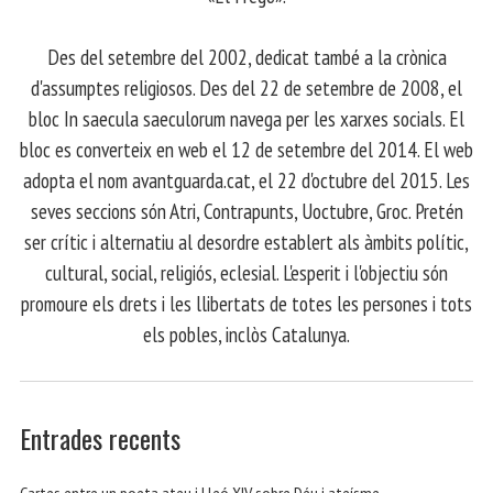
​ Des del setembre del 2002, dedicat també a la crònica
d'assumptes religiosos. Des del 22 de setembre de 2008, el
bloc In saecula saeculorum navega per les xarxes socials. El
bloc es converteix en web el 12 de setembre del 2014. El web
adopta el nom avantguarda.cat, el 22 d'octubre del 2015. Les
seves seccions són Atri, Contrapunts, Uoctubre, Groc. Pretén
ser crític i alternatiu al desordre establert als àmbits polític,
cultural, social, religiós, eclesial. L'esperit i l'objectiu són
promoure els drets i les llibertats de totes les persones i tots
els pobles, inclòs Catalunya.
Entrades recents