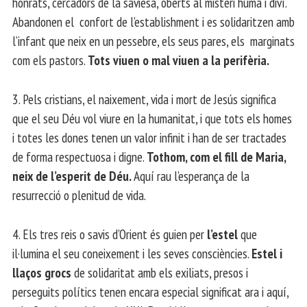
honrats, cercadors de la saviesa, oberts al misteri humà i diví.
Abandonen el confort de l’establishment i es solidaritzen amb
l’infant que neix en un pessebre, els seus pares, els marginats
com els pastors.
Tots viuen o mal viuen a la perifèria.
3. Pels cristians, el naixement, vida i mort de Jesús significa
que el seu Déu vol viure en la humanitat, i que tots els homes
i totes les dones tenen un valor infinit i han de ser tractades
de forma respectuosa i digne.
Tothom, com el fill de Maria,
neix de l’esperit de Déu.
Aquí rau l’esperança de la
resurrecció o plenitud de vida.
4. Els tres reis o savis d’Orient és guien per
l’estel
que
il·lumina el seu coneixement i les seves consciències.
Estel i
llaços grocs
de solidaritat amb els exiliats, presos i
perseguits polítics tenen encara especial significat ara i aquí,