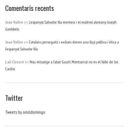
Comentaris recents
Joan Vallve
en
L’espanyol Salvador Illa menteix i el malèvol alemany Joseph
Goebbels
Joan Vallve
en
Catalans perseguits i exiliats donen una lliçó política i ètica a
l’espanyol Salvador Illa
Lali Cistaré
en
Nou missatge a l’abat Gasch. Montserrat no es el Valle de los
Caidos
Twitter
Tweets by orioldomingo