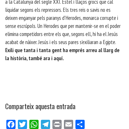
a la Catalunya del segle XXI. Estel i llaços grocs que cal
liquidar segons els repressors. Els tres reis o savis no es
deixen enganyar pels paranys d’Herodes, monarca corrupte i
sense escrúpols. Un Herodes que per mantenir-se en el poder
elimina competidors entre els que, segons ell, hi ha el Jesús
acabat de nàixer. Jesús i els seus pares s’exiliaran a Egipte.
Exili que tanta i tanta gent ha emprés arreu al llarg de
la història, també ara i aquí.
Comparteix aquesta entrada
Fa
Tw
W
Te
Pri
E
Co