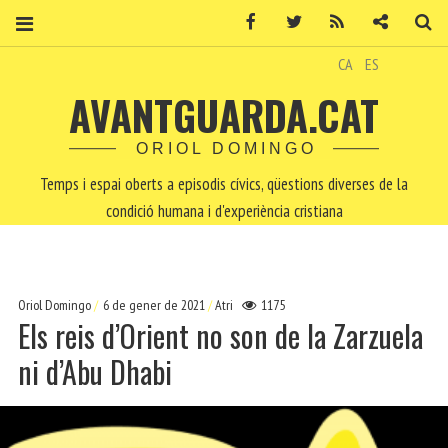
Facebook
Twitter
RSS
Contacte
Ce
CA
ES
AVANTGUARDA.CAT
ORIOL DOMINGO
Temps i espai oberts a episodis cívics, qüestions diverses de la
condició humana i d'experiència cristiana
Oriol Domingo
6 de gener de 2021
Atri
1175
Els reis d’Orient no son de la Zarzuela
ni d’Abu Dhabi