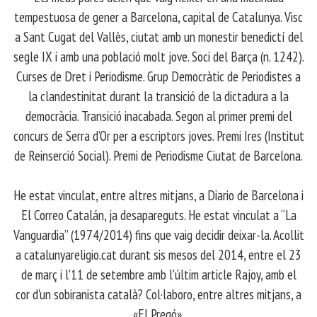
tempestuosa de gener a Barcelona, capital de Catalunya. Visc
a Sant Cugat del Vallès, ciutat amb un monestir benedictí del
segle IX i amb una població molt jove. Soci del Barça (n. 1242).
Curses de Dret i Periodisme. Grup Democràtic de Periodistes a
la clandestinitat durant la transició de la dictadura a la
democràcia. Transició inacabada. Segon al primer premi del
concurs de Serra d’Or per a escriptors joves. Premi Ires (Institut
de Reinserció Social). Premi de Periodisme Ciutat de Barcelona.
​ He estat vinculat, entre altres mitjans, a Diario de Barcelona i
El Correo Catalán, ja desapareguts. He estat vinculat a “La
Vanguardia” (1974/2014) fins que vaig decidir deixar-la. Acollit
a catalunyareligio.cat durant sis mesos del 2014, entre el 23
de març i l'11 de setembre amb l'últim article Rajoy, amb el
cor d'un sobiranista català? Col·laboro, entre altres mitjans, a
«El Pregó».