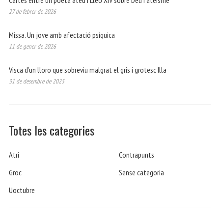
Cartes entre un poeta ateu i Lleó XIV sobre Déu i ateísme
27 de febrer de 2026
Missa. Un jove amb afectació psíquica
11 de gener de 2026
Visca d’un lloro que sobreviu malgrat el gris i grotesc Illa
31 de desembre de 2025
Totes les categories
Atri
Contrapunts
Groc
Sense categoria
Uoctubre