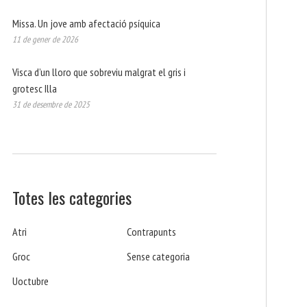
Missa. Un jove amb afectació psíquica
11 de gener de 2026
Visca d’un lloro que sobreviu malgrat el gris i
grotesc Illa
31 de desembre de 2025
Totes les categories
Atri
Contrapunts
Groc
Sense categoria
Uoctubre