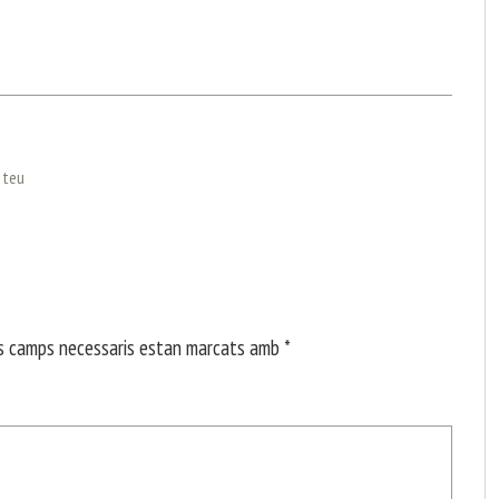
l teu
s camps necessaris estan marcats amb
*