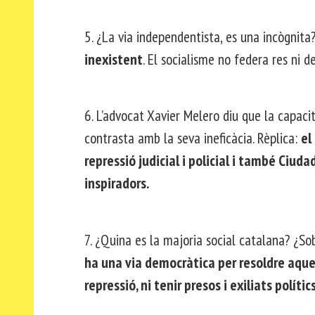
5. ¿La via independentista, es una incògnita
inexistent
. El socialisme no federa res ni de
6. L’advocat Xavier Melero diu que la capaci
contrasta amb la seva ineficàcia. Rèplica:
el
repressió judicial i policial i també Ciud
inspiradors.
7. ¿Quina es la majoria social catalana? ¿So
ha una via democràtica per resoldre aquest
repressió, ni tenir presos i exiliats polítics