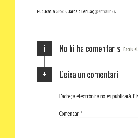
bo
er
ts
gr
ail
pa
Publicat a
Groc
. Guarda't l'enllaç
(permalink)
.
ok
Ap
a
rt
p
m
ei
x
i
No hi ha comentaris
Escriu e
Deixa un comentari
L'adreça electrònica no es publicarà.
El
Comentari
*