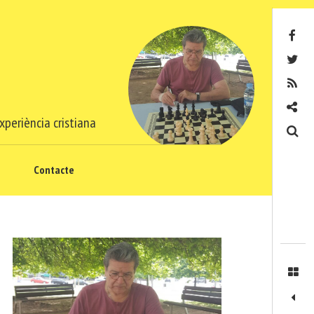
Facebook
Twitter
RSS
Contacte
xperiència cristiana
Cerca
Contacte