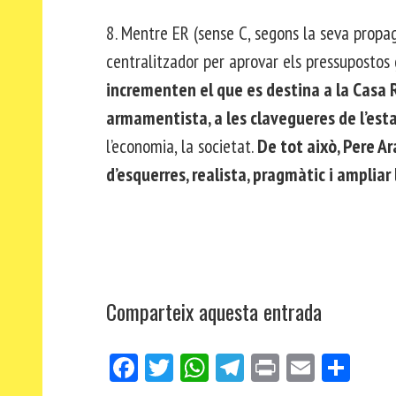
8. Mentre ER (sense C, segons la seva propa
centralitzador per aprovar els pressupostos 
incrementen el que es destina a la Casa R
armamentista, a les clavegueres de l’es
l’economia, la societat.
De tot això, Pere Ar
d’esquerres, realista, pragmàtic i ampliar 
Comparteix aquesta entrada
Fa
Tw
W
Te
Pri
E
Co
ce
itt
ha
le
nt
m
m