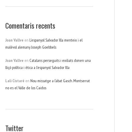
Comentaris recents
Joan Vallve
en
L’espanyol Salvador Illa menteix i el
malèvol alemany Joseph Goebbels
Joan Vallve
en
Catalans perseguits i exiliats donen una
lliçó política i ètica a l’espanyol Salvador Illa
Lali Cistaré
en
Nou missatge a l’abat Gasch. Montserrat
no es el Valle de los Caidos
Twitter