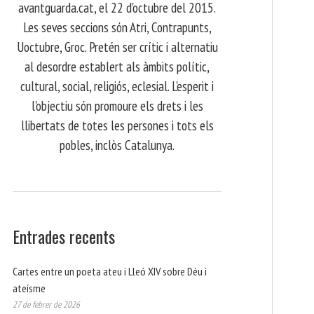
avantguarda.cat, el 22 d'octubre del 2015.
Les seves seccions són Atri, Contrapunts,
Uoctubre, Groc. Pretén ser crític i alternatiu
al desordre establert als àmbits polític,
cultural, social, religiós, eclesial. L'esperit i
l'objectiu són promoure els drets i les
llibertats de totes les persones i tots els
pobles, inclòs Catalunya.
Entrades recents
Cartes entre un poeta ateu i Lleó XIV sobre Déu i
ateísme
27 de febrer de 2026