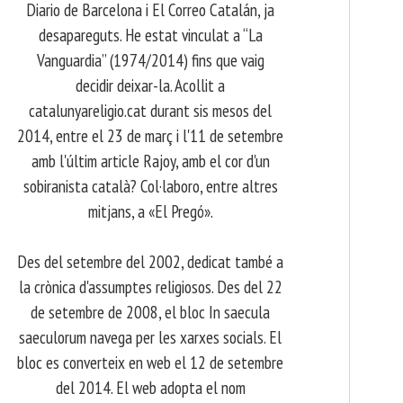
Diario de Barcelona i El Correo Catalán, ja
desapareguts. He estat vinculat a “La
Vanguardia” (1974/2014) fins que vaig
decidir deixar-la. Acollit a
catalunyareligio.cat durant sis mesos del
2014, entre el 23 de març i l'11 de setembre
amb l'últim article Rajoy, amb el cor d'un
sobiranista català? Col·laboro, entre altres
mitjans, a «El Pregó».
​ Des del setembre del 2002, dedicat també a
la crònica d'assumptes religiosos. Des del 22
de setembre de 2008, el bloc In saecula
saeculorum navega per les xarxes socials. El
bloc es converteix en web el 12 de setembre
del 2014. El web adopta el nom