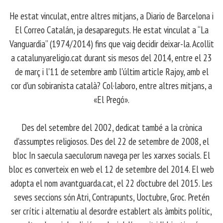
​ He estat vinculat, entre altres mitjans, a Diario de Barcelona i
El Correo Catalán, ja desapareguts. He estat vinculat a “La
Vanguardia” (1974/2014) fins que vaig decidir deixar-la. Acollit
a catalunyareligio.cat durant sis mesos del 2014, entre el 23
de març i l'11 de setembre amb l'últim article Rajoy, amb el
cor d'un sobiranista català? Col·laboro, entre altres mitjans, a
«El Pregó».
​ Des del setembre del 2002, dedicat també a la crònica
d'assumptes religiosos. Des del 22 de setembre de 2008, el
bloc In saecula saeculorum navega per les xarxes socials. El
bloc es converteix en web el 12 de setembre del 2014. El web
adopta el nom avantguarda.cat, el 22 d'octubre del 2015. Les
seves seccions són Atri, Contrapunts, Uoctubre, Groc. Pretén
ser crític i alternatiu al desordre establert als àmbits polític,