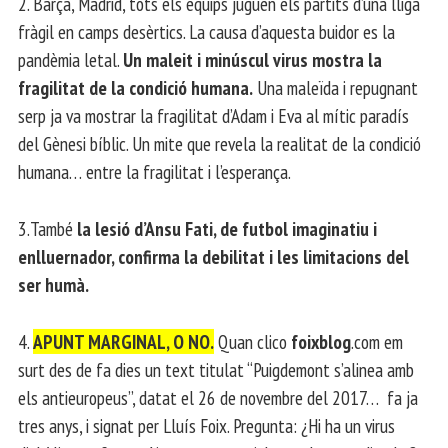
2. Barça, Madrid, tots els equips juguen els partits d’una lliga
fràgil en camps desèrtics. La causa d’aquesta buidor es la
pandèmia letal.
Un maleit i minúscul virus mostra la
fragilitat de la condició humana.
Una maleïda i repugnant
serp ja va mostrar la fragilitat d’Adam i Eva al mític paradís
del Gènesi bíblic. Un mite que revela la realitat de la condició
humana… entre la fragilitat i l’esperança.
3.També
la lesió d’Ansu Fati, de futbol imaginatiu i
enlluernador, confirma la debilitat i les limitacions del
ser humà.
4.
APUNT MARGINAL, O NO.
Quan clico
foixblog
.com em
surt des de fa dies un text titulat “Puigdemont s’alinea amb
els antieuropeus”, datat el 26 de novembre del 2017… fa ja
tres anys, i signat per Lluís Foix. Pregunta: ¿Hi ha un virus