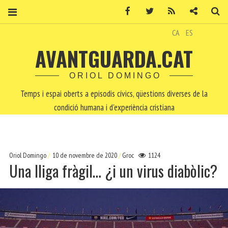
Facebook
Twitter
RSS
Contacte
Ce
CA
ES
AVANTGUARDA.CAT
ORIOL DOMINGO
Temps i espai oberts a episodis cívics, qüestions diverses de la
condició humana i d'experiència cristiana
Oriol Domingo
10 de novembre de 2020
Groc
1124
Una lliga fràgil… ¿i un virus diabòlic?