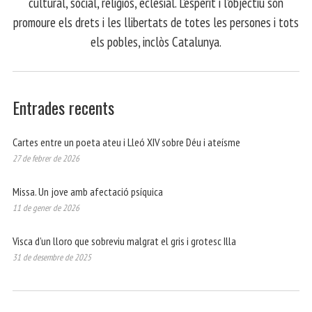
cultural, social, religiós, eclesial. L'esperit i l'objectiu són
promoure els drets i les llibertats de totes les persones i tots
els pobles, inclòs Catalunya.
Entrades recents
Cartes entre un poeta ateu i Lleó XIV sobre Déu i ateísme
27 de febrer de 2026
Missa. Un jove amb afectació psíquica
11 de gener de 2026
Visca d’un lloro que sobreviu malgrat el gris i grotesc Illa
31 de desembre de 2025