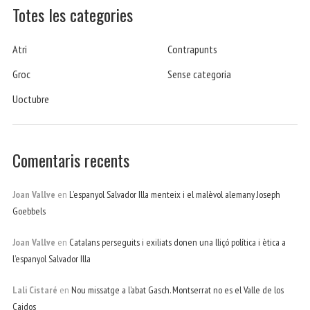
Totes les categories
Atri
Contrapunts
Groc
Sense categoria
Uoctubre
Comentaris recents
Joan Vallve
en
L’espanyol Salvador Illa menteix i el malèvol alemany Joseph
Goebbels
Joan Vallve
en
Catalans perseguits i exiliats donen una lliçó política i ètica a
l’espanyol Salvador Illa
Lali Cistaré
en
Nou missatge a l’abat Gasch. Montserrat no es el Valle de los
Caidos