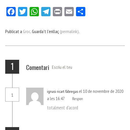
Fa
Tw
W
Te
Pri
E
Co
ce
itt
ha
le
nt
m
m
bo
er
ts
gr
ail
pa
Publicat a
Groc
. Guarda't l'enllaç
(permalink)
.
ok
Ap
a
rt
p
m
ei
x
1
Comentari
Escriu el teu
el 10 de novembre de 2020
ignasi ricart fàbregas
1
a les 16:47
Respon
totalment d’acord