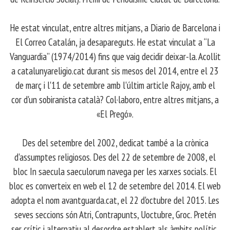
​ He estat vinculat, entre altres mitjans, a Diario de Barcelona i
El Correo Catalán, ja desapareguts. He estat vinculat a “La
Vanguardia” (1974/2014) fins que vaig decidir deixar-la. Acollit
a catalunyareligio.cat durant sis mesos del 2014, entre el 23
de març i l'11 de setembre amb l'últim article Rajoy, amb el
cor d'un sobiranista català? Col·laboro, entre altres mitjans, a
«El Pregó».
​ Des del setembre del 2002, dedicat també a la crònica
d'assumptes religiosos. Des del 22 de setembre de 2008, el
bloc In saecula saeculorum navega per les xarxes socials. El
bloc es converteix en web el 12 de setembre del 2014. El web
adopta el nom avantguarda.cat, el 22 d'octubre del 2015. Les
seves seccions són Atri, Contrapunts, Uoctubre, Groc. Pretén
ser crític i alternatiu al desordre establert als àmbits polític,