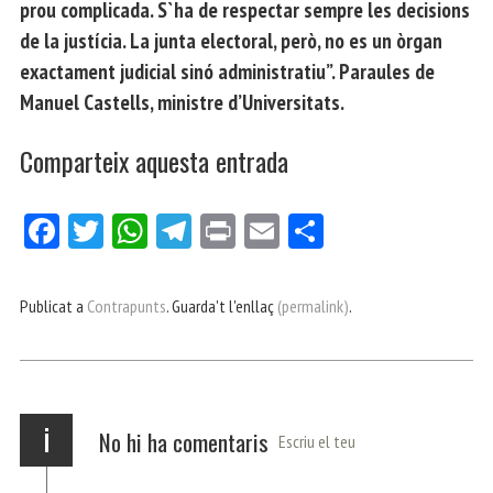
prou complicada. S`ha de respectar sempre les decisions
de la justícia. La junta electoral, però, no es un òrgan
exactament judicial sinó administratiu”. Paraules de
Manuel Castells, ministre d’Universitats.
Comparteix aquesta entrada
Fa
Tw
W
Te
Pri
E
Co
ce
itt
ha
le
nt
m
m
bo
er
ts
gr
ail
pa
Publicat a
Contrapunts
. Guarda't l'enllaç
(permalink)
.
ok
Ap
a
rt
p
m
ei
x
i
No hi ha comentaris
Escriu el teu