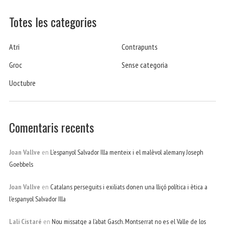
Totes les categories
Atri
Contrapunts
Groc
Sense categoria
Uoctubre
Comentaris recents
Joan Vallve
en
L’espanyol Salvador Illa menteix i el malèvol alemany Joseph
Goebbels
Joan Vallve
en
Catalans perseguits i exiliats donen una lliçó política i ètica a
l’espanyol Salvador Illa
Lali Cistaré
en
Nou missatge a l’abat Gasch. Montserrat no es el Valle de los