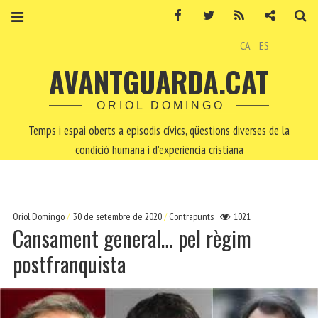
Facebook
Twitter
RSS
Contacte
Ce
CA
ES
AVANTGUARDA.CAT
ORIOL DOMINGO
Temps i espai oberts a episodis cívics, qüestions diverses de la
condició humana i d'experiència cristiana
Oriol Domingo
30 de setembre de 2020
Contrapunts
1021
Cansament general… pel règim
postfranquista