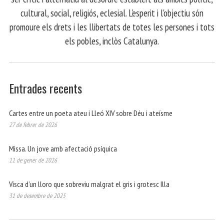
cultural, social, religiós, eclesial. L'esperit i l'objectiu són
promoure els drets i les llibertats de totes les persones i tots
els pobles, inclòs Catalunya.
Entrades recents
Cartes entre un poeta ateu i Lleó XIV sobre Déu i ateísme
27 de febrer de 2026
Missa. Un jove amb afectació psíquica
11 de gener de 2026
Visca d’un lloro que sobreviu malgrat el gris i grotesc Illa
31 de desembre de 2025