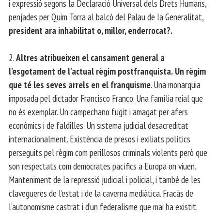
i expressió segons la Declaració Universal dels Drets Humans,
penjades per Quim Torra al balcó del Palau de la Generalitat,
president ara inhabilitat o, millor, enderrocat?.
2.
Altres atribueixen el cansament general a
l’esgotament de l’actual règim postfranquista.
Un règim
que té les seves arrels en el franquisme
. Una monarquia
imposada pel dictador Francisco Franco. Una família reial que
no és exemplar. Un campechano fugit i amagat per afers
econòmics i de faldilles. Un sistema judicial desacreditat
internacionalment. Existència de presos i exiliats polítics
perseguits pel règim com perillosos criminals violents però que
son respectats com demòcrates pacífics a Europa on viuen.
Manteniment de la repressió judicial i policial, i també de les
clavegueres de l’estat i de la caverna mediàtica. Fracàs de
l’autonomisme castrat i d’un federalisme que mai ha existit.