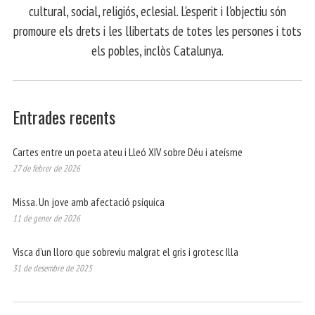
cultural, social, religiós, eclesial. L'esperit i l'objectiu són
promoure els drets i les llibertats de totes les persones i tots
els pobles, inclòs Catalunya.
Entrades recents
Cartes entre un poeta ateu i Lleó XIV sobre Déu i ateísme
27 de febrer de 2026
Missa. Un jove amb afectació psíquica
11 de gener de 2026
Visca d’un lloro que sobreviu malgrat el gris i grotesc Illa
31 de desembre de 2025