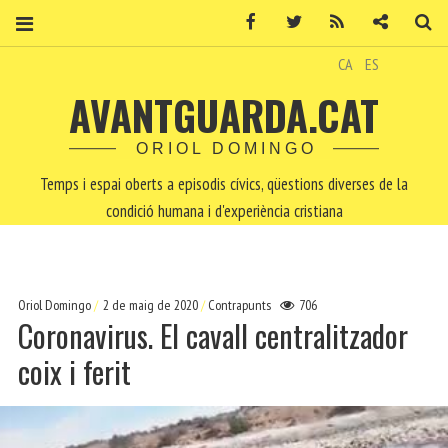
Facebook
Twitter
RSS
Contacte
Ce
CA
ES
AVANTGUARDA.CAT
ORIOL DOMINGO
Temps i espai oberts a episodis cívics, qüestions diverses de la
condició humana i d'experiència cristiana
Oriol Domingo
2 de maig de 2020
Contrapunts
706
Coronavirus. El cavall centralitzador
coix i ferit