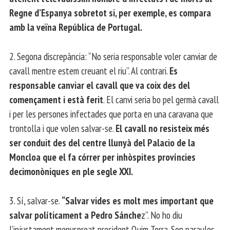
Regne d’Espanya sobretot si, per exemple, es compara
amb la veïna República de Portugal.
2. Segona discrepància: “No seria responsable voler canviar de
cavall mentre estem creuant el riu”. Al contrari.
Es
responsable canviar el cavall que va coix des del
començament i està ferit
. El canvi seria bo pel germà cavall
i per les persones infectades que porta en una caravana que
trontolla i que volen salvar-se.
El cavall no resisteix més
ser conduit des del centre llunyà del Palacio de la
Moncloa que el fa córrer per inhòspites províncies
decimonòniques en ple segle XXI.
3. Sí, salvar-se.
“Salvar vides es molt mes important que
salvar políticament a Pedro Sánche
z”. No ho diu
l’injustament menyspreat president Quim Torra. Son paraules