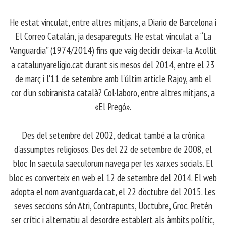
​ He estat vinculat, entre altres mitjans, a Diario de Barcelona i
El Correo Catalán, ja desapareguts. He estat vinculat a “La
Vanguardia” (1974/2014) fins que vaig decidir deixar-la. Acollit
a catalunyareligio.cat durant sis mesos del 2014, entre el 23
de març i l'11 de setembre amb l'últim article Rajoy, amb el
cor d'un sobiranista català? Col·laboro, entre altres mitjans, a
«El Pregó».
​ Des del setembre del 2002, dedicat també a la crònica
d'assumptes religiosos. Des del 22 de setembre de 2008, el
bloc In saecula saeculorum navega per les xarxes socials. El
bloc es converteix en web el 12 de setembre del 2014. El web
adopta el nom avantguarda.cat, el 22 d'octubre del 2015. Les
seves seccions són Atri, Contrapunts, Uoctubre, Groc. Pretén
ser crític i alternatiu al desordre establert als àmbits polític,