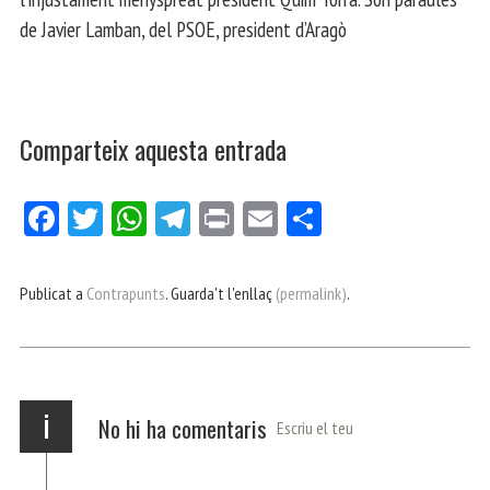
de Javier Lamban, del PSOE, president d’Aragò
Comparteix aquesta entrada
Fa
Tw
W
Te
Pri
E
Co
ce
itt
ha
le
nt
m
m
bo
er
ts
gr
ail
pa
Publicat a
Contrapunts
. Guarda't l'enllaç
(permalink)
.
ok
Ap
a
rt
p
m
ei
x
i
No hi ha comentaris
Escriu el teu