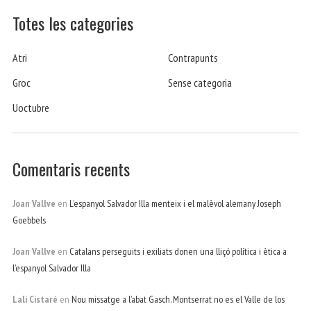
Totes les categories
Atri
Contrapunts
Groc
Sense categoria
Uoctubre
Comentaris recents
Joan Vallve
en
L’espanyol Salvador Illa menteix i el malèvol alemany Joseph
Goebbels
Joan Vallve
en
Catalans perseguits i exiliats donen una lliçó política i ètica a
l’espanyol Salvador Illa
Lali Cistaré
en
Nou missatge a l’abat Gasch. Montserrat no es el Valle de los