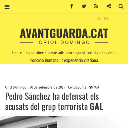
Facebook
Twitter
RSS
Contacte
Ce
CA
ES
AVANTGUARDA.CAT
ORIOL DOMINGO
Temps i espai oberts a episodis cívics, qüestions diverses de la
condició humana i d'experiència cristiana
Oriol Domingo
30 de setembre de 2019
Contrapunts
994
Pedro Sánchez ha defensat els
acusats del grup terrorista
GAL