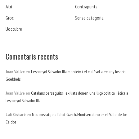
Atri
Contrapunts
Groc
Sense categoria
Uoctubre
Comentaris recents
Joan Vallve
en
L’espanyol Salvador Illa menteix i el malèvol alemany Joseph
Goebbels
Joan Vallve
en
Catalans perseguits i exiliats donen una lliçó política i ètica a
l’espanyol Salvador Illa
Lali Cistaré
en
Nou missatge a l’abat Gasch. Montserrat no es el Valle de los
Caidos