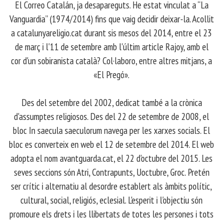
El Correo Catalán, ja desapareguts. He estat vinculat a “La
Vanguardia” (1974/2014) fins que vaig decidir deixar-la. Acollit
a catalunyareligio.cat durant sis mesos del 2014, entre el 23
de març i l'11 de setembre amb l'últim article Rajoy, amb el
cor d'un sobiranista català? Col·laboro, entre altres mitjans, a
«El Pregó».
​ Des del setembre del 2002, dedicat també a la crònica
d'assumptes religiosos. Des del 22 de setembre de 2008, el
bloc In saecula saeculorum navega per les xarxes socials. El
bloc es converteix en web el 12 de setembre del 2014. El web
adopta el nom avantguarda.cat, el 22 d'octubre del 2015. Les
seves seccions són Atri, Contrapunts, Uoctubre, Groc. Pretén
ser crític i alternatiu al desordre establert als àmbits polític,
cultural, social, religiós, eclesial. L'esperit i l'objectiu són
promoure els drets i les llibertats de totes les persones i tots