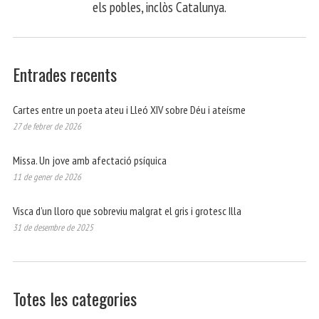
els pobles, inclòs Catalunya.
Entrades recents
Cartes entre un poeta ateu i Lleó XIV sobre Déu i ateísme
27 de febrer de 2026
Missa. Un jove amb afectació psíquica
11 de gener de 2026
Visca d’un lloro que sobreviu malgrat el gris i grotesc Illa
31 de desembre de 2025
Totes les categories