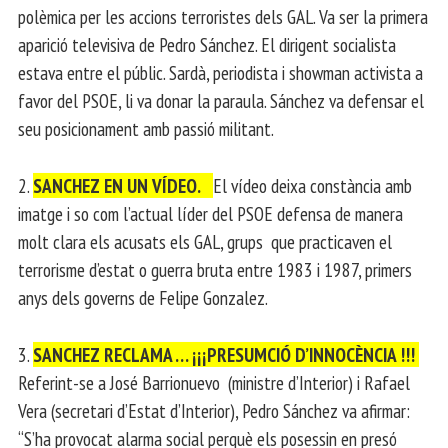
polèmica per les accions terroristes dels GAL. Va ser la primera
aparició televisiva de Pedro Sánchez. El dirigent socialista
estava entre el públic. Sardà, periodista i showman activista a
favor del PSOE, li va donar la paraula. Sánchez va defensar el
seu posicionament amb passió militant.
2.
SANCHEZ EN UN VÍDEO.
El vídeo deixa constància amb
imatge i so com l’actual líder del PSOE defensa de manera
molt clara els acusats els GAL, grups que practicaven el
terrorisme d’estat o guerra bruta entre 1983 i 1987, primers
anys dels governs de Felipe Gonzalez.
3.
SANCHEZ RECLAMA … ¡¡¡PRESUMCIÓ D’INNOCÈNCIA !!!
Referint-se a José Barrionuevo (ministre d’Interior) i Rafael
Vera (secretari d’Estat d’Interior), Pedro Sánchez va afirmar:
“S’ha provocat alarma social perquè els posessin en presó