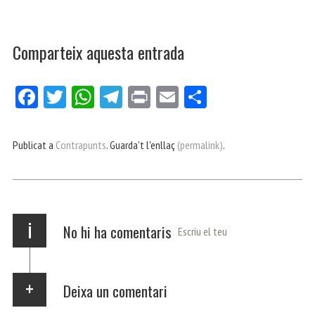
Comparteix aquesta entrada
Fa
Tw
W
Te
Pri
E
Co
ce
itt
ha
le
nt
m
m
bo
er
ts
gr
ail
pa
Publicat a
Contrapunts
. Guarda't l'enllaç
(permalink)
.
ok
Ap
a
rt
p
m
ei
x
i
No hi ha comentaris
Escriu el teu
Deixa un comentari