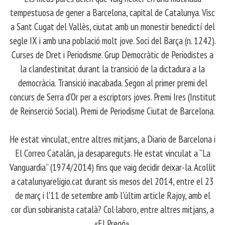
tempestuosa de gener a Barcelona, capital de Catalunya. Visc
a Sant Cugat del Vallès, ciutat amb un monestir benedictí del
segle IX i amb una població molt jove. Soci del Barça (n. 1242).
Curses de Dret i Periodisme. Grup Democràtic de Periodistes a
la clandestinitat durant la transició de la dictadura a la
democràcia. Transició inacabada. Segon al primer premi del
concurs de Serra d’Or per a escriptors joves. Premi Ires (Institut
de Reinserció Social). Premi de Periodisme Ciutat de Barcelona.
​ He estat vinculat, entre altres mitjans, a Diario de Barcelona i
El Correo Catalán, ja desapareguts. He estat vinculat a “La
Vanguardia” (1974/2014) fins que vaig decidir deixar-la. Acollit
a catalunyareligio.cat durant sis mesos del 2014, entre el 23
de març i l'11 de setembre amb l'últim article Rajoy, amb el
cor d'un sobiranista català? Col·laboro, entre altres mitjans, a
«El Pregó».