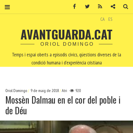
Facebook
Twitter
RSS
Contacte
Ce
CA
ES
AVANTGUARDA.CAT
ORIOL DOMINGO
Temps i espai oberts a episodis cívics, qüestions diverses de la
condició humana i d'experiència cristiana
Oriol Domingo
9 de maig de 2018
Atri
920
Mossèn Dalmau en el cor del poble i
de Déu