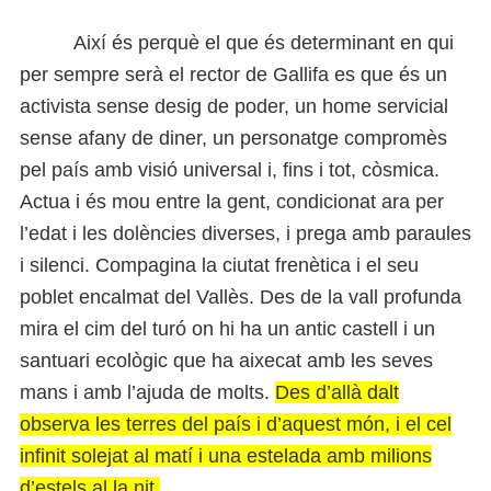
Així és perquè el que és determinant en qui
per sempre serà el rector de Gallifa es que és un
activista sense desig de poder, un home servicial
sense afany de diner, un personatge compromès
pel país amb visió universal i, fins i tot, còsmica.
Actua i és mou entre la gent, condicionat ara per
l’edat i les dolències diverses, i prega amb paraules
i silenci. Compagina la ciutat frenètica i el seu
poblet encalmat del Vallès. Des de la vall profunda
mira el cim del turó on hi ha un antic castell i un
santuari ecològic que ha aixecat amb les seves
mans i amb l’ajuda de molts.
Des d’allà dalt
observa les terres del país i d’aquest món, i el cel
infinit solejat al matí i una estelada amb milions
d’estels al la nit.