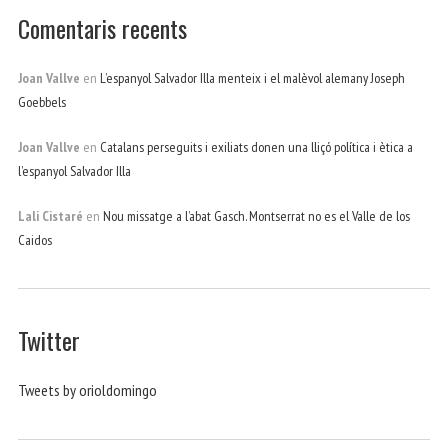
Comentaris recents
Joan Vallve
en
L’espanyol Salvador Illa menteix i el malèvol alemany Joseph
Goebbels
Joan Vallve
en
Catalans perseguits i exiliats donen una lliçó política i ètica a
l’espanyol Salvador Illa
Lali Cistaré
en
Nou missatge a l’abat Gasch. Montserrat no es el Valle de los
Caidos
Twitter
Tweets by orioldomingo