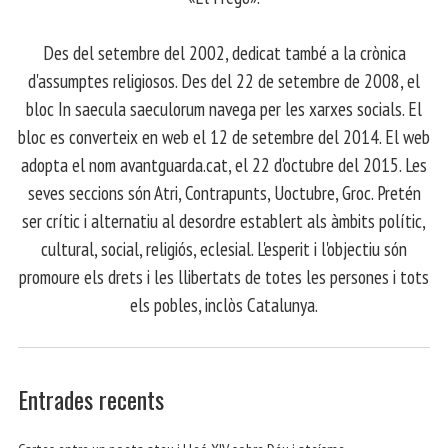
​ Des del setembre del 2002, dedicat també a la crònica
d'assumptes religiosos. Des del 22 de setembre de 2008, el
bloc In saecula saeculorum navega per les xarxes socials. El
bloc es converteix en web el 12 de setembre del 2014. El web
adopta el nom avantguarda.cat, el 22 d'octubre del 2015. Les
seves seccions són Atri, Contrapunts, Uoctubre, Groc. Pretén
ser crític i alternatiu al desordre establert als àmbits polític,
cultural, social, religiós, eclesial. L'esperit i l'objectiu són
promoure els drets i les llibertats de totes les persones i tots
els pobles, inclòs Catalunya.
Entrades recents