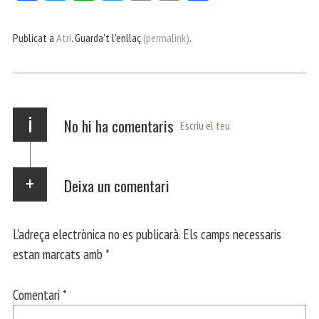
ce
itt
ha
le
nt
m
m
bo
er
ts
gr
ail
pa
Publicat a
Atri
. Guarda't l'enllaç
(permalink)
.
ok
Ap
a
rt
p
m
ei
x
i
No hi ha comentaris
Escriu el teu
Deixa un comentari
L'adreça electrònica no es publicarà.
Els camps necessaris
estan marcats amb
*
Comentari
*