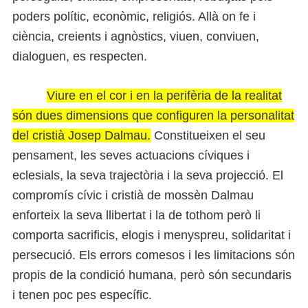
poders polític, econòmic, religiós. Allà on fe i
ciència, creients i agnòstics, viuen, conviuen,
dialoguen, es respecten.
Viure en el cor i en la perifèria de la realitat
són dues dimensions que configuren la personalitat
del cristià Josep Dalmau.
Constitueixen el seu
pensament, les seves actuacions cíviques i
eclesials, la seva trajectòria i la seva projecció. El
compromís cívic i cristià de mossèn Dalmau
enforteix la seva llibertat i la de tothom però li
comporta sacrificis, elogis i menyspreu, solidaritat i
persecució. Els errors comesos i les limitacions són
propis de la condició humana, però són secundaris
i tenen poc pes específic.