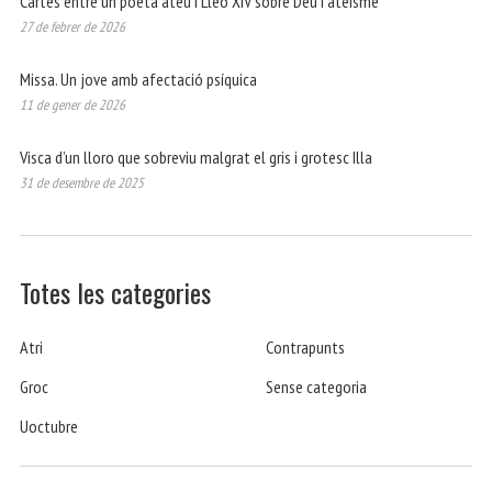
Cartes entre un poeta ateu i Lleó XIV sobre Déu i ateísme
27 de febrer de 2026
Missa. Un jove amb afectació psíquica
11 de gener de 2026
Visca d’un lloro que sobreviu malgrat el gris i grotesc Illa
31 de desembre de 2025
Totes les categories
Atri
Contrapunts
Groc
Sense categoria
Uoctubre