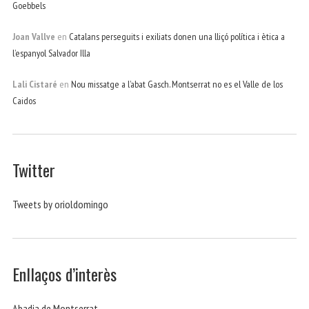
Goebbels
Joan Vallve
en
Catalans perseguits i exiliats donen una lliçó política i ètica a
l’espanyol Salvador Illa
Lali Cistaré
en
Nou missatge a l’abat Gasch. Montserrat no es el Valle de los
Caidos
Twitter
Tweets by orioldomingo
Enllaços d’interès
Abadia de Montserrat