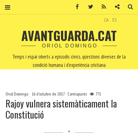
Facebook
Twitter
RSS
Contacte
Ce
CA
ES
AVANTGUARDA.CAT
ORIOL DOMINGO
Temps i espai oberts a episodis cívics, qüestions diverses de la
condició humana i d'experiència cristiana
Oriol Domingo
16 d'octubre de 2017
Contrapunts
771
Rajoy vulnera sistemàticament la
Constitució