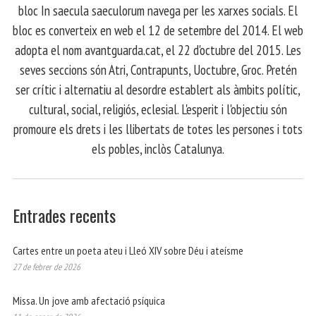
bloc In saecula saeculorum navega per les xarxes socials. El
bloc es converteix en web el 12 de setembre del 2014. El web
adopta el nom avantguarda.cat, el 22 d'octubre del 2015. Les
seves seccions són Atri, Contrapunts, Uoctubre, Groc. Pretén
ser crític i alternatiu al desordre establert als àmbits polític,
cultural, social, religiós, eclesial. L'esperit i l'objectiu són
promoure els drets i les llibertats de totes les persones i tots
els pobles, inclòs Catalunya.
Entrades recents
Cartes entre un poeta ateu i Lleó XIV sobre Déu i ateísme
27 de febrer de 2026
Missa. Un jove amb afectació psíquica