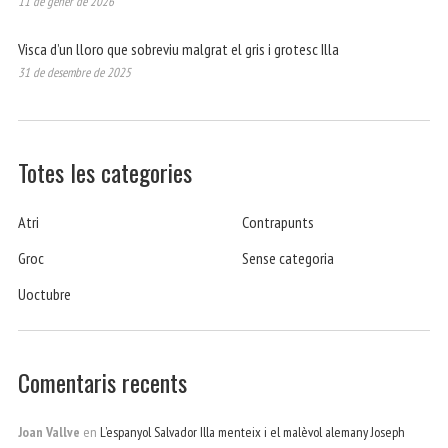
11 de gener de 2026
Visca d’un lloro que sobreviu malgrat el gris i grotesc Illa
31 de desembre de 2025
Totes les categories
Atri
Contrapunts
Groc
Sense categoria
Uoctubre
Comentaris recents
Joan Vallve
en
L’espanyol Salvador Illa menteix i el malèvol alemany Joseph