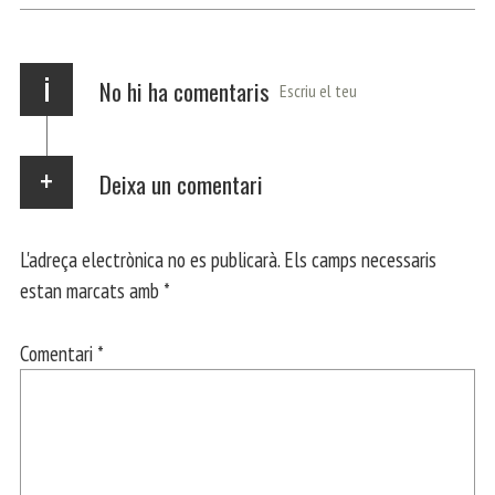
p
m
ei
x
i
No hi ha comentaris
Escriu el teu
Deixa un comentari
L'adreça electrònica no es publicarà.
Els camps necessaris
estan marcats amb
*
Comentari
*