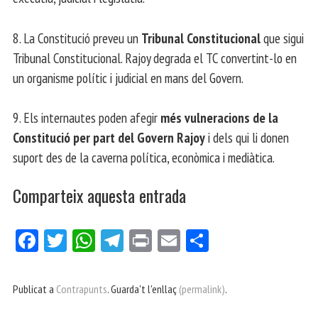
8. La Constitució preveu un
Tribunal Constitucional
que sigui
Tribunal Constitucional. Rajoy degrada el TC convertint-lo en
un organisme polític i judicial en mans del Govern.
9. Els internautes poden afegir
més vulneracions de la
Constitució per part del Govern Rajoy
i dels qui li donen
suport des de la caverna política, econòmica i mediàtica.
Comparteix aquesta entrada
Fa
Tw
W
Te
Pri
E
Co
ce
itt
ha
le
nt
m
m
bo
er
ts
gr
ail
pa
Publicat a
Contrapunts
. Guarda't l'enllaç
(permalink)
.
ok
Ap
a
rt