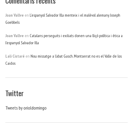
Comentaris recents
Joan Vallve
en
L’espanyol Salvador Illa menteix i el malèvol alemany Joseph
Goebbels
Joan Vallve
en
Catalans perseguits i exiliats donen una lliçó política i ètica a
l’espanyol Salvador Illa
Lali Cistaré
en
Nou missatge a l’abat Gasch. Montserrat no es el Valle de los
Caidos
Twitter
Tweets by orioldomingo