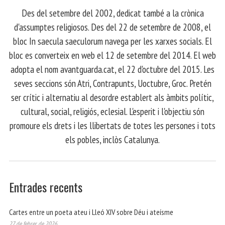
​ Des del setembre del 2002, dedicat també a la crònica
d'assumptes religiosos. Des del 22 de setembre de 2008, el
bloc In saecula saeculorum navega per les xarxes socials. El
bloc es converteix en web el 12 de setembre del 2014. El web
adopta el nom avantguarda.cat, el 22 d'octubre del 2015. Les
seves seccions són Atri, Contrapunts, Uoctubre, Groc. Pretén
ser crític i alternatiu al desordre establert als àmbits polític,
cultural, social, religiós, eclesial. L'esperit i l'objectiu són
promoure els drets i les llibertats de totes les persones i tots
els pobles, inclòs Catalunya.
Entrades recents
Cartes entre un poeta ateu i Lleó XIV sobre Déu i ateísme
27 de febrer de 2026