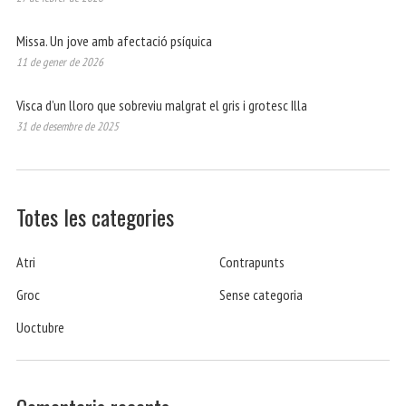
Missa. Un jove amb afectació psíquica
11 de gener de 2026
Visca d’un lloro que sobreviu malgrat el gris i grotesc Illa
31 de desembre de 2025
Totes les categories
Atri
Contrapunts
Groc
Sense categoria
Uoctubre