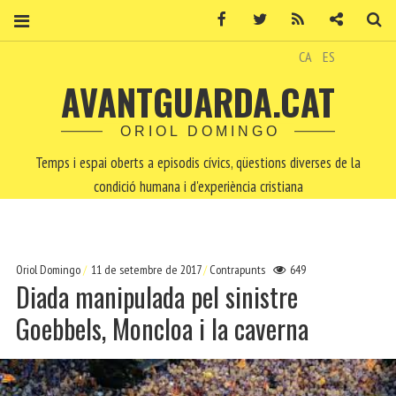
Facebook
Twitter
RSS
Contacte
Ce
CA
ES
AVANTGUARDA.CAT
ORIOL DOMINGO
Temps i espai oberts a episodis cívics, qüestions diverses de la
condició humana i d'experiència cristiana
Oriol Domingo
11 de setembre de 2017
Contrapunts
649
Diada manipulada pel sinistre
Goebbels, Moncloa i la caverna