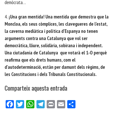
demòcrata…
4.
¡Una gran mentida! Una mentida que demostra que la
Moncloa, els seus còmplices, les clavegueres de l’estat,
la caverna mediàtica i política d’Espanya no tenen
arguments contra una Catalunya que vol ser
democràtica, lliure, solidària, sobirana i independent.
Una ciutadania de Catalunya que votarà el 1-O perquè
reafirma que els drets humans, com el
d’autodeterminació, estàn per damunt dels règims, de
les Constitucions i dels Tribunals Constitucionals.
Comparteix aquesta entrada
Fa
Tw
W
Te
Pri
E
Co
ce
itt
ha
le
nt
m
m