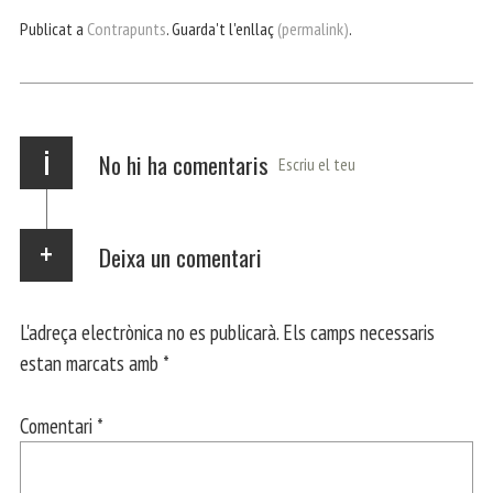
bo
er
ts
gr
ail
pa
Publicat a
Contrapunts
. Guarda't l'enllaç
(permalink)
.
ok
Ap
a
rt
p
m
ei
x
i
No hi ha comentaris
Escriu el teu
Deixa un comentari
L'adreça electrònica no es publicarà.
Els camps necessaris
estan marcats amb
*
Comentari
*