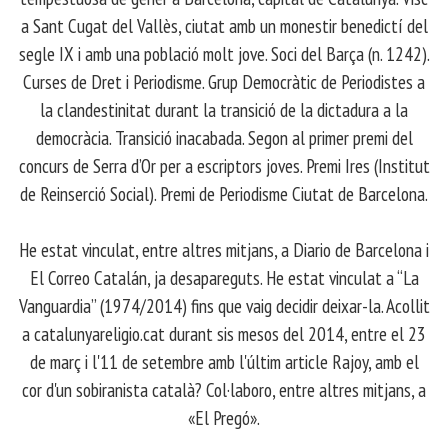
a Sant Cugat del Vallès, ciutat amb un monestir benedictí del
segle IX i amb una població molt jove. Soci del Barça (n. 1242).
Curses de Dret i Periodisme. Grup Democràtic de Periodistes a
la clandestinitat durant la transició de la dictadura a la
democràcia. Transició inacabada. Segon al primer premi del
concurs de Serra d’Or per a escriptors joves. Premi Ires (Institut
de Reinserció Social). Premi de Periodisme Ciutat de Barcelona.
​ He estat vinculat, entre altres mitjans, a Diario de Barcelona i
El Correo Catalán, ja desapareguts. He estat vinculat a “La
Vanguardia” (1974/2014) fins que vaig decidir deixar-la. Acollit
a catalunyareligio.cat durant sis mesos del 2014, entre el 23
de març i l'11 de setembre amb l'últim article Rajoy, amb el
cor d'un sobiranista català? Col·laboro, entre altres mitjans, a
«El Pregó».