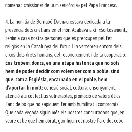
nomenat «missioner de la misericòrdia» pel Papa Francesc.
4. La homilia de Bernabé Dalmau estava dedicada a la
presència dels cristians en el món. Acabava així: «Sortosament,
tenim a casa nostra persones que es preocupen pel fet
religiós en la Catalunya del futur. I la vertebren entorn dels
eixos dels drets humans, del reconeixement i de la cooperació.
Ens trobem, doncs, en una etapa històrica que no sols
hem de poder decidir com volem ser com a poble, sinó
que, com a Església, encarnada en el poble, hem
d’aportar-hi molt:
cohesió social, cultura, ensenyament,
atenció als col·lectius vulnerables, promoció de valors ètics.
Tant de bo que ho sapiguem fer amb humilitat i compromís.
Que cada vegada siguin més els nostres conciutadans que, en
veure el be que hem obrat, glorifiquin el nostre Pare del cel».