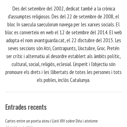
​ Des del setembre del 2002, dedicat també a la crònica
d'assumptes religiosos. Des del 22 de setembre de 2008, el
bloc In saecula saeculorum navega per les xarxes socials. El
bloc es converteix en web el 12 de setembre del 2014. El web
adopta el nom avantguarda.cat, el 22 d'octubre del 2015. Les
seves seccions són Atri, Contrapunts, Uoctubre, Groc. Pretén
ser crític i alternatiu al desordre establert als àmbits polític,
cultural, social, religiós, eclesial. L'esperit i l'objectiu són
promoure els drets i les llibertats de totes les persones i tots
els pobles, inclòs Catalunya.
Entrades recents
Cartes entre un poeta ateu i Lleó XIV sobre Déu i ateísme