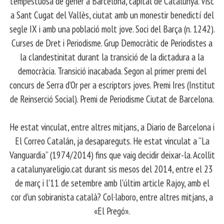
tempestuosa de gener a Barcelona, capital de Catalunya. Visc
a Sant Cugat del Vallès, ciutat amb un monestir benedictí del
segle IX i amb una població molt jove. Soci del Barça (n. 1242).
Curses de Dret i Periodisme. Grup Democràtic de Periodistes a
la clandestinitat durant la transició de la dictadura a la
democràcia. Transició inacabada. Segon al primer premi del
concurs de Serra d’Or per a escriptors joves. Premi Ires (Institut
de Reinserció Social). Premi de Periodisme Ciutat de Barcelona.
​ He estat vinculat, entre altres mitjans, a Diario de Barcelona i
El Correo Catalán, ja desapareguts. He estat vinculat a “La
Vanguardia” (1974/2014) fins que vaig decidir deixar-la. Acollit
a catalunyareligio.cat durant sis mesos del 2014, entre el 23
de març i l'11 de setembre amb l'últim article Rajoy, amb el
cor d'un sobiranista català? Col·laboro, entre altres mitjans, a
«El Pregó».