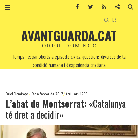
Facebook
Twitter
RSS
Contacte
Ce
CA
ES
AVANTGUARDA.CAT
ORIOL DOMINGO
Temps i espai oberts a episodis cívics, qüestions diverses de la
condició humana i d'experiència cristiana
Oriol Domingo
9 de febrer de 2017
Atri
1259
L’abat de Montserrat:
«Catalunya
té dret a decidir»