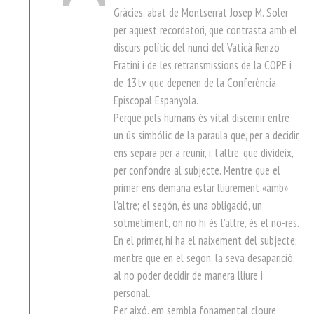
Gràcies, abat de Montserrat Josep M. Soler
per aquest recordatori, que contrasta amb el
discurs polític del nunci del Vaticà Renzo
Fratini i de les retransmissions de la COPE i
de 13tv que depenen de la Conferència
Episcopal Espanyola.
Perquè pels humans és vital discernir entre
un ús simbólic de la paraula que, per a decidir,
ens separa per a reunir, i, l’altre, que divideix,
per confondre al subjecte. Mentre que el
primer ens demana estar lliurement «amb»
l’altre; el segón, és una obligació, un
sotmetiment, on no hi és l’altre, és el no-res.
En el primer, hi ha el naixement del subjecte;
mentre que en el segon, la seva desaparició,
al no poder decidir de manera lliure i
personal.
Per aixó, em sembla fonamental cloure