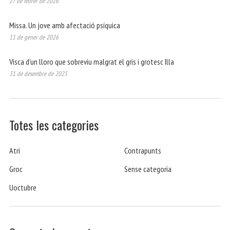
27 de febrer de 2026
Missa. Un jove amb afectació psíquica
11 de gener de 2026
Visca d’un lloro que sobreviu malgrat el gris i grotesc Illa
31 de desembre de 2025
Totes les categories
Atri
Contrapunts
Groc
Sense categoria
Uoctubre