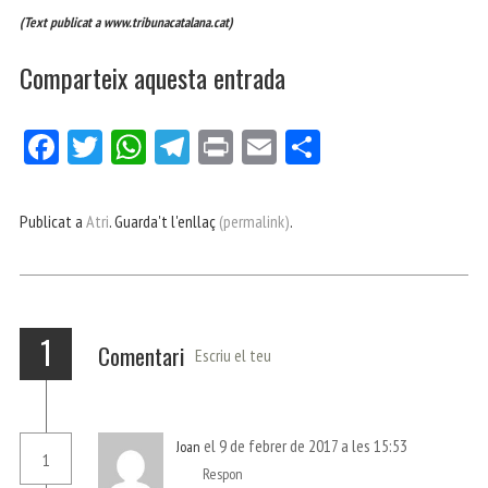
(Text publicat a www.tribunacatalana.cat)
Comparteix aquesta entrada
Fa
Tw
W
Te
Pri
E
Co
ce
itt
ha
le
nt
m
m
bo
er
ts
gr
ail
pa
Publicat a
Atri
. Guarda't l'enllaç
(permalink)
.
ok
Ap
a
rt
p
m
ei
x
1
Comentari
Escriu el teu
el 9 de febrer de 2017 a les 15:53
Joan
1
Respon