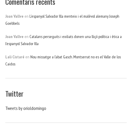
Comentaris recents
Joan Vallve
en
L’espanyol Salvador Illa menteix i el malèvol alemany Joseph
Goebbels
Joan Vallve
en
Catalans perseguits i exiliats donen una lliçó política i ètica a
l’espanyol Salvador Illa
Lali Cistaré
en
Nou missatge a l’abat Gasch. Montserrat no es el Valle de los
Caidos
Twitter
Tweets by orioldomingo