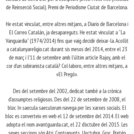
de Reinserció Social). Premi de Periodisme Ciutat de Barcelona.
​ He estat vinculat, entre altres mitjans, a Diario de Barcelona i
El Correo Catalán, ja desapareguts. He estat vinculat a “La
Vanguardia” (1974/2014) fins que vaig decidir deixar-la. Acollit
a catalunyareligio.cat durant sis mesos del 2014, entre el 23
de març i l'11 de setembre amb l'últim article Rajoy, amb el
cor d'un sobiranista català? Col·laboro, entre altres mitjans, a
«El Pregó».
​ Des del setembre del 2002, dedicat també a la crònica
d'assumptes religiosos. Des del 22 de setembre de 2008, el
bloc In saecula saeculorum navega per les xarxes socials. El
bloc es converteix en web el 12 de setembre del 2014. El web
adopta el nom avantguarda.cat, el 22 d'octubre del 2015. Les
seves seccions són Atri, Contrapunts, Uoctubre, Groc. Pretén