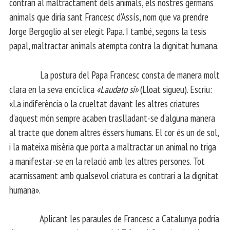
contrari al maltractament dels animals, els nostres germans
animals que diria sant Francesc d’Assís, nom que va prendre
Jorge Bergoglio al ser elegit Papa. I també, segons la tesis
papal, maltractar animals atempta contra la dignitat humana.
La postura del Papa Francesc consta de manera molt
clara en la seva encíclica
«Laudato si»
(Lloat sigueu). Escriu:
«La indiferència o la crueltat davant les altres criatures
d’aquest món sempre acaben traslladant-se d’alguna manera
al tracte que donem altres éssers humans. El cor és un de sol,
i la mateixa misèria que porta a maltractar un animal no triga
a manifestar-se en la relació amb les altres persones. Tot
acarnissament amb qualsevol criatura es contrari a la dignitat
humana».
Aplicant les paraules de Francesc a Catalunya podria