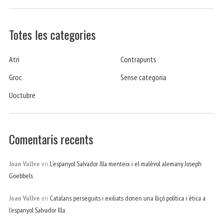
Totes les categories
Atri
Contrapunts
Groc
Sense categoria
Uoctubre
Comentaris recents
Joan Vallve
en
L’espanyol Salvador Illa menteix i el malèvol alemany Joseph
Goebbels
Joan Vallve
en
Catalans perseguits i exiliats donen una lliçó política i ètica a
l’espanyol Salvador Illa