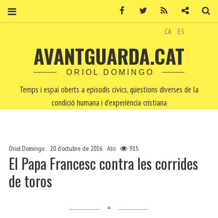
Facebook
Twitter
RSS
Contacte
Ce
CA
ES
AVANTGUARDA.CAT
ORIOL DOMINGO
Temps i espai oberts a episodis cívics, qüestions diverses de la
condició humana i d'experiència cristiana
Oriol Domingo
20 d'octubre de 2016
Atri
915
El Papa Francesc contra les corrides
de toros