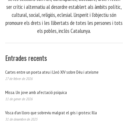
ser crític i alternatiu al desordre establert als àmbits polític,
cultural, social, religiós, eclesial. L'esperit i l'objectiu són
promoure els drets i les llibertats de totes les persones i tots
els pobles, inclòs Catalunya.
Entrades recents
Cartes entre un poeta ateu i Lleó XIV sobre Déu i ateísme
27 de febrer de 2026
Missa. Un jove amb afectació psíquica
11 de gener de 2026
Visca d’un lloro que sobreviu malgrat el gris i grotesc Illa
31 de desembre de 2025