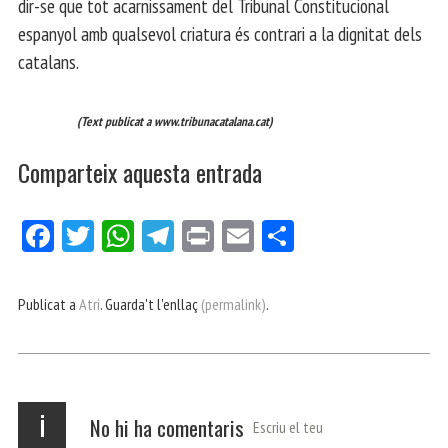
dir-se que tot acarnissament del Tribunal Constitucional
espanyol amb qualsevol criatura és contrari a la dignitat dels
catalans.
(Text publicat a www.tribunacatalana.cat)
Comparteix aquesta entrada
Fa
Tw
W
Te
Pri
E
Co
ce
itt
ha
le
nt
m
m
bo
er
ts
gr
ail
pa
Publicat a
Atri
. Guarda't l'enllaç
(permalink)
.
ok
Ap
a
rt
p
m
ei
x
i
No hi ha comentaris
Escriu el teu