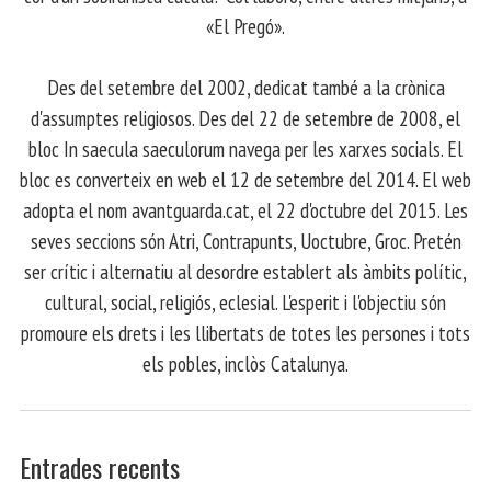
«El Pregó».
​ Des del setembre del 2002, dedicat també a la crònica
d'assumptes religiosos. Des del 22 de setembre de 2008, el
bloc In saecula saeculorum navega per les xarxes socials. El
bloc es converteix en web el 12 de setembre del 2014. El web
adopta el nom avantguarda.cat, el 22 d'octubre del 2015. Les
seves seccions són Atri, Contrapunts, Uoctubre, Groc. Pretén
ser crític i alternatiu al desordre establert als àmbits polític,
cultural, social, religiós, eclesial. L'esperit i l'objectiu són
promoure els drets i les llibertats de totes les persones i tots
els pobles, inclòs Catalunya.
Entrades recents