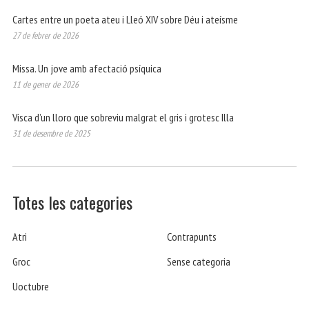
Cartes entre un poeta ateu i Lleó XIV sobre Déu i ateísme
27 de febrer de 2026
Missa. Un jove amb afectació psíquica
11 de gener de 2026
Visca d’un lloro que sobreviu malgrat el gris i grotesc Illa
31 de desembre de 2025
Totes les categories
Atri
Contrapunts
Groc
Sense categoria
Uoctubre