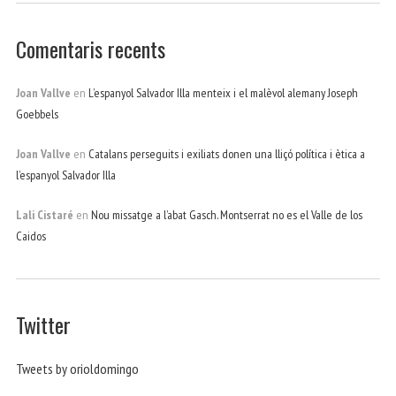
Comentaris recents
Joan Vallve
en
L’espanyol Salvador Illa menteix i el malèvol alemany Joseph
Goebbels
Joan Vallve
en
Catalans perseguits i exiliats donen una lliçó política i ètica a
l’espanyol Salvador Illa
Lali Cistaré
en
Nou missatge a l’abat Gasch. Montserrat no es el Valle de los
Caidos
Twitter
Tweets by orioldomingo