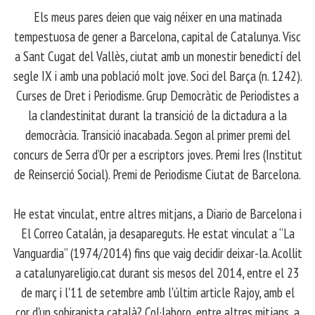
Els meus pares deien que vaig néixer en una matinada
tempestuosa de gener a Barcelona, capital de Catalunya. Visc
a Sant Cugat del Vallès, ciutat amb un monestir benedictí del
segle IX i amb una població molt jove. Soci del Barça (n. 1242).
Curses de Dret i Periodisme. Grup Democràtic de Periodistes a
la clandestinitat durant la transició de la dictadura a la
democràcia. Transició inacabada. Segon al primer premi del
concurs de Serra d’Or per a escriptors joves. Premi Ires (Institut
de Reinserció Social). Premi de Periodisme Ciutat de Barcelona.
​ He estat vinculat, entre altres mitjans, a Diario de Barcelona i
El Correo Catalán, ja desapareguts. He estat vinculat a “La
Vanguardia” (1974/2014) fins que vaig decidir deixar-la. Acollit
a catalunyareligio.cat durant sis mesos del 2014, entre el 23
de març i l'11 de setembre amb l'últim article Rajoy, amb el
cor d'un sobiranista català? Col·laboro, entre altres mitjans, a