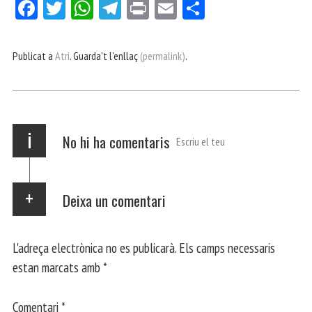
Fa
Tw
W
Te
Pri
E
Co
ce
itt
ha
le
nt
m
m
bo
er
ts
gr
ail
pa
Publicat a
Atri
. Guarda't l'enllaç
(permalink)
.
ok
Ap
a
rt
p
m
ei
x
i
No hi ha comentaris
Escriu el teu
Deixa un comentari
L'adreça electrònica no es publicarà.
Els camps necessaris
estan marcats amb
*
Comentari
*