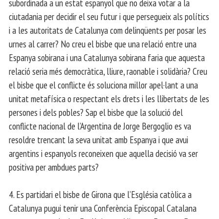
subordinada a un estat espanyol que no deixa votar a la
ciutadania per decidir el seu futur i que persegueix als polítics
i a les autoritats de Catalunya com delinqüents per posar les
urnes al carrer? No creu el bisbe que una relació entre una
Espanya sobirana i una Catalunya sobirana faria que aquesta
relació seria més democràtica, lliure, raonable i solidària? Creu
el bisbe que el conflicte és soluciona millor apel·lant a una
unitat metafísica o respectant els drets i les llibertats de les
persones i dels pobles? Sap el bisbe que la solució del
conflicte nacional de l’Argentina de Jorge Bergoglio es va
resoldre trencant la seva unitat amb Espanya i que avui
argentins i espanyols reconeixen que aquella decisió va ser
positiva per ambdues parts?
4. Es partidari el bisbe de Girona que l’Església catòlica a
Catalunya pugui tenir una Conferència Episcopal Catalana