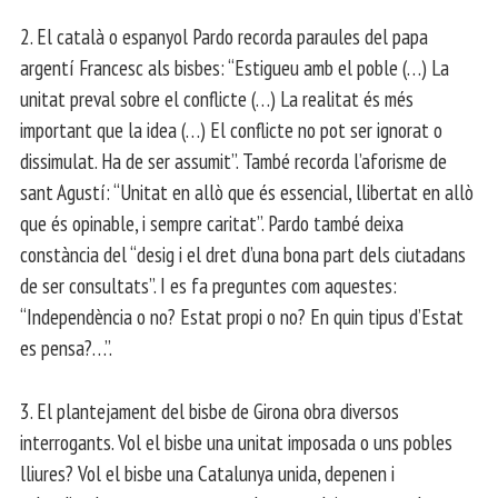
2. El català o espanyol Pardo recorda paraules del papa
argentí Francesc als bisbes: “Estigueu amb el poble (…) La
unitat preval sobre el conflicte (…) La realitat és més
important que la idea (…) El conflicte no pot ser ignorat o
dissimulat. Ha de ser assumit”. També recorda l’aforisme de
sant Agustí: “Unitat en allò que és essencial, llibertat en allò
que és opinable, i sempre caritat”. Pardo també deixa
constància del “desig i el dret d’una bona part dels ciutadans
de ser consultats”. I es fa preguntes com aquestes:
“Independència o no? Estat propi o no? En quin tipus d’Estat
es pensa?…”.
3. El plantejament del bisbe de Girona obra diversos
interrogants. Vol el bisbe una unitat imposada o uns pobles
lliures? Vol el bisbe una Catalunya unida, depenen i