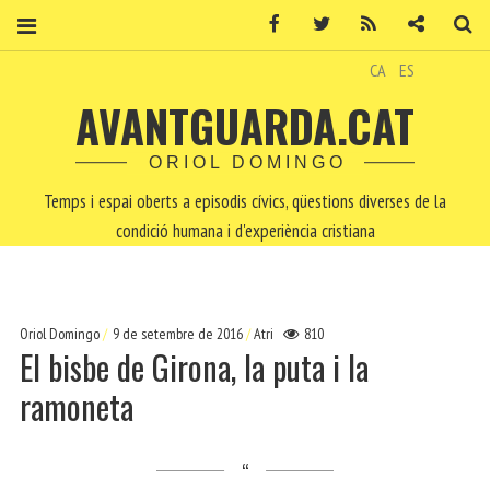
Facebook
Twitter
RSS
Contacte
Ce
CA
ES
AVANTGUARDA.CAT
ORIOL DOMINGO
Temps i espai oberts a episodis cívics, qüestions diverses de la
condició humana i d'experiència cristiana
Oriol Domingo
9 de setembre de 2016
Atri
810
El bisbe de Girona, la puta i la
ramoneta