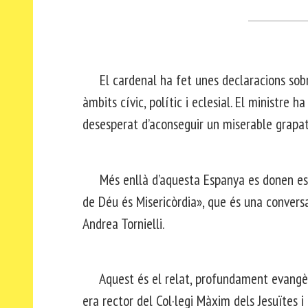
El cardenal ha fet unes declaracions sobre
àmbits cívic, polític i eclesial. El ministre h
desesperat d’aconseguir un miserable grapat 
Més enllà d’aquesta Espanya es donen esc
de Déu és Misericòrdia», que és una conversa
Andrea Tornielli.
Aquest és el relat, profundament evangèlic,
era rector del Col·legi Màxim dels Jesuïtes i