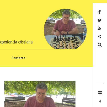
Facebook
Twitter
RSS
Contacte
xperiència cristiana
Cerca
Contacte