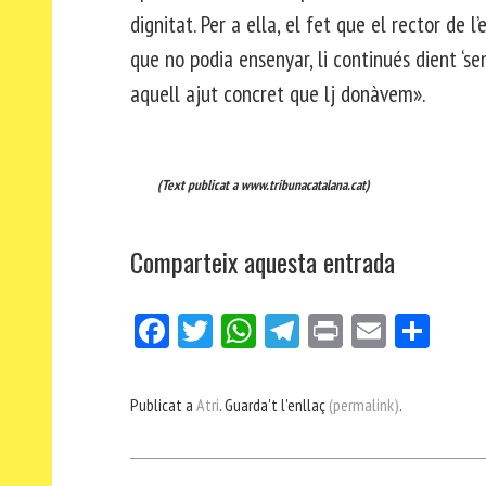
dignitat. Per a ella, el fet que el rector de l
que no podia ensenyar, li continués dient ‘se
aquell ajut concret que lj donàvem».
(Text publicat a www.tribunacatalana.cat)
Comparteix aquesta entrada
Fa
Tw
W
Te
Pri
E
Co
ce
itt
ha
le
nt
m
m
bo
er
ts
gr
ail
pa
Publicat a
Atri
. Guarda't l'enllaç
(permalink)
.
ok
Ap
a
rt
p
m
ei