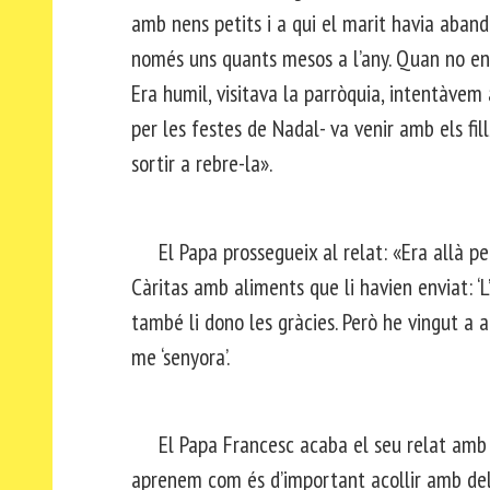
amb nens petits i a qui el marit havia aband
només uns quants mesos a l’any. Quan no en t
Era humil, visitava la parròquia, intentàvem
per les festes de Nadal- va venir amb els fill
sortir a rebre-la».
El Papa prossegueix al relat: «Era allà per
Càritas amb aliments que li havien enviat: ‘L’ha
també li dono les gràcies. Però he vingut a a
me ‘senyora’.
El Papa Francesc acaba el seu relat amb a
aprenem com és d’important acollir amb del