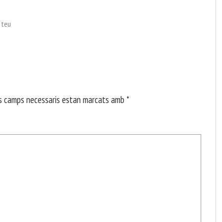
l teu
s camps necessaris estan marcats amb
*