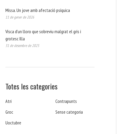
Missa. Un jove amb afectació psíquica
11 de gener de 2026
Visca d’un lloro que sobreviu malgrat el gris i
grotesc Illa
31 de desembre de 2025
Totes les categories
Atri
Contrapunts
Groc
Sense categoria
Uoctubre