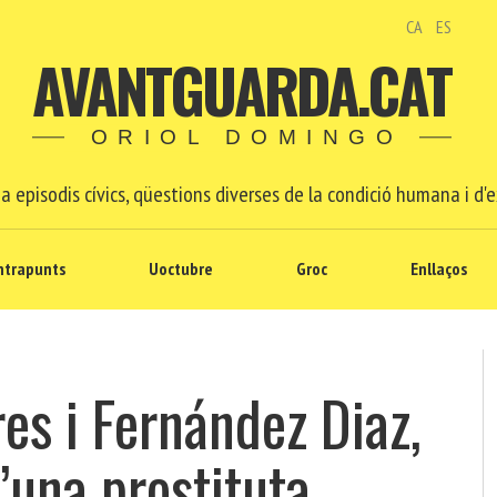
CA
ES
AVANTGUARDA.CAT
ORIOL DOMINGO
a episodis cívics, qüestions diverses de la condició humana i d'e
ntrapunts
Uoctubre
Groc
Enllaços
res i Fernández Diaz,
d’una prostituta