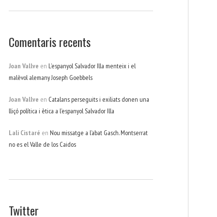
Comentaris recents
Joan Vallve
en
L’espanyol Salvador Illa menteix i el
malèvol alemany Joseph Goebbels
Joan Vallve
en
Catalans perseguits i exiliats donen una
lliçó política i ètica a l’espanyol Salvador Illa
Lali Cistaré
en
Nou missatge a l’abat Gasch. Montserrat
no es el Valle de los Caidos
Twitter