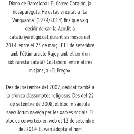
Diario de Barcelona i El Correo Catalán, ja
desapareguts. He estat vinculat a “La
Vanguardia” (1974/2014) fins que vaig
decidir deixar-la. Acollit a
catalunyareligio.cat durant sis mesos del
2014, entre el 23 de març i l'11 de setembre
amb l'últim article Rajoy, amb el cor d'un
sobiranista català? Col·laboro, entre altres
mitjans, a «El Pregó».
​ Des del setembre del 2002, dedicat també a
la crònica d'assumptes religiosos. Des del 22
de setembre de 2008, el bloc In saecula
saeculorum navega per les xarxes socials. El
bloc es converteix en web el 12 de setembre
del 2014. El web adopta el nom