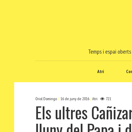
Temps i espai oberts 
Atri
Co
Oriol Domingo
16 de juny de 2016
Atri
721
Els ultres Cañiza
lluny del Papa i 