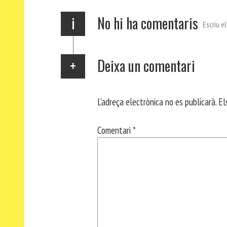
x
i
No hi ha comentaris
Escriu e
Deixa un comentari
L'adreça electrònica no es publicarà.
El
Comentari
*