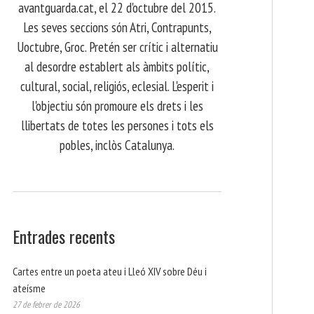
avantguarda.cat, el 22 d'octubre del 2015.
Les seves seccions són Atri, Contrapunts,
Uoctubre, Groc. Pretén ser crític i alternatiu
al desordre establert als àmbits polític,
cultural, social, religiós, eclesial. L'esperit i
l'objectiu són promoure els drets i les
llibertats de totes les persones i tots els
pobles, inclòs Catalunya.
Entrades recents
Cartes entre un poeta ateu i Lleó XIV sobre Déu i
ateísme
27 de febrer de 2026