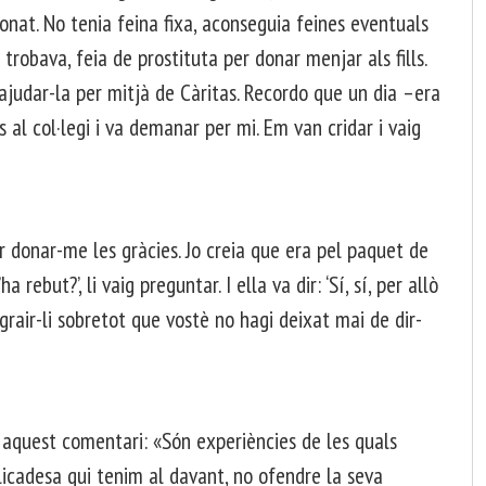
onat. No tenia feina fixa, aconseguia feines eventuals
robava, feia de prostituta per donar menjar als fills.
 ajudar-la per mitjà de Càritas. Recordo que un dia –era
s al col·legi i va demanar per mi. Em van cridar i vaig
 donar-me les gràcies. Jo creia que era pel paquet de
 rebut?’, li vaig preguntar. I ella va dir: ‘Sí, sí, per allò
grair-li sobretot que vostè no hagi deixat mai de dir-
quest comentari: «Són experiències de les quals
icadesa qui tenim al davant, no ofendre la seva