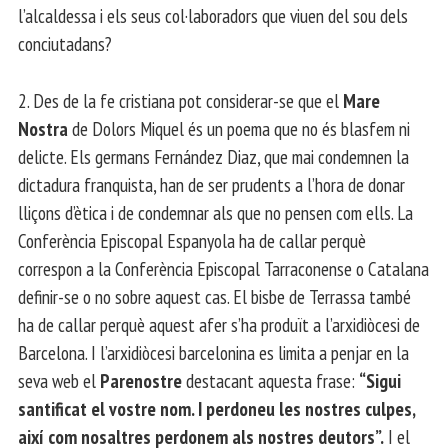
l’alcaldessa i els seus col·laboradors que viuen del sou dels
conciutadans?
2. Des de la fe cristiana pot considerar-se que el
Mare
Nostra
de Dolors Miquel és un poema que no és blasfem ni
delicte. Els germans Fernández Diaz, que mai condemnen la
dictadura franquista, han de ser prudents a l’hora de donar
lliçons d’ètica i de condemnar als que no pensen com ells. La
Conferència Episcopal Espanyola ha de callar perquè
correspon a la Conferència Episcopal Tarraconense o Catalana
definir-se o no sobre aquest cas. El bisbe de Terrassa també
ha de callar perquè aquest afer s’ha produït a l’arxidiòcesi de
Barcelona. I l’arxidiòcesi barcelonina es limita a penjar en la
seva web el
Parenostre
destacant aquesta frase:
“Sigui
santificat el vostre nom. I perdoneu les nostres culpes,
així com nosaltres perdonem als nostres deutors”.
I el