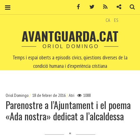
Facebook
Twitter
RSS
Contacte
Ce
CA
ES
AVANTGUARDA.CAT
ORIOL DOMINGO
Temps i espai oberts a episodis cívics, qüestions diverses de la
condició humana i d'experiència cristiana
Oriol Domingo
18 de febrer de 2016
Atri
1088
Parenostre a l’Ajuntament i el poema
«Ada nostra» dedicat a l’alcaldessa