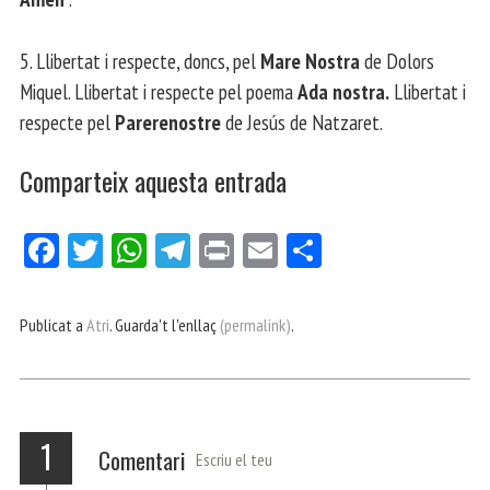
5. Llibertat i respecte, doncs, pel
Mare Nostra
de Dolors
Miquel. Llibertat i respecte pel poema
Ada nostra.
Llibertat i
respecte pel
Parerenostre
de Jesús de Natzaret.
Comparteix aquesta entrada
Fa
Tw
W
Te
Pri
E
Co
ce
itt
ha
le
nt
m
m
bo
er
ts
gr
ail
pa
Publicat a
Atri
. Guarda't l'enllaç
(permalink)
.
ok
Ap
a
rt
p
m
ei
x
1
Comentari
Escriu el teu