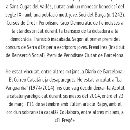
a Sant Cugat del Vallès, ciutat amb un monestir benedictí del
segle IX i amb una població molt jove. Soci del Barça (n. 1242).
Curses de Dret i Periodisme. Grup Democràtic de Periodistes a
la clandestinitat durant la transició de la dictadura a la
democràcia. Transició inacabada. Segon al primer premi del
concurs de Serra d’Or per a escriptors joves. Premi Ires (Institut
de Reinserció Social). Premi de Periodisme Ciutat de Barcelona.
​ He estat vinculat, entre altres mitjans, a Diario de Barcelona i
El Correo Catalán, ja desapareguts. He estat vinculat a “La
Vanguardia” (1974/2014) fins que vaig decidir deixar-la. Acollit
a catalunyareligio.cat durant sis mesos del 2014, entre el 23
de març i l'11 de setembre amb l'últim article Rajoy, amb el
cor d'un sobiranista català? Col·laboro, entre altres mitjans, a
«El Pregó».