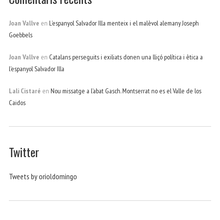
Joan Vallve
en
L’espanyol Salvador Illa menteix i el malèvol alemany Joseph
Goebbels
Joan Vallve
en
Catalans perseguits i exiliats donen una lliçó política i ètica a
l’espanyol Salvador Illa
Lali Cistaré
en
Nou missatge a l’abat Gasch. Montserrat no es el Valle de los
Caidos
Twitter
Tweets by orioldomingo