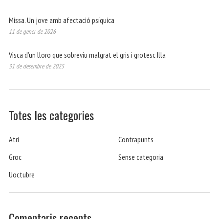
Missa. Un jove amb afectació psíquica
11 de gener de 2026
Visca d’un lloro que sobreviu malgrat el gris i grotesc Illa
31 de desembre de 2025
Totes les categories
Atri
Contrapunts
Groc
Sense categoria
Uoctubre
Comentaris recents