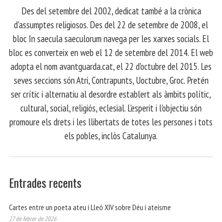
​ Des del setembre del 2002, dedicat també a la crònica
d'assumptes religiosos. Des del 22 de setembre de 2008, el
bloc In saecula saeculorum navega per les xarxes socials. El
bloc es converteix en web el 12 de setembre del 2014. El web
adopta el nom avantguarda.cat, el 22 d'octubre del 2015. Les
seves seccions són Atri, Contrapunts, Uoctubre, Groc. Pretén
ser crític i alternatiu al desordre establert als àmbits polític,
cultural, social, religiós, eclesial. L'esperit i l'objectiu són
promoure els drets i les llibertats de totes les persones i tots
els pobles, inclòs Catalunya.
Entrades recents
Cartes entre un poeta ateu i Lleó XIV sobre Déu i ateísme
27 de febrer de 2026