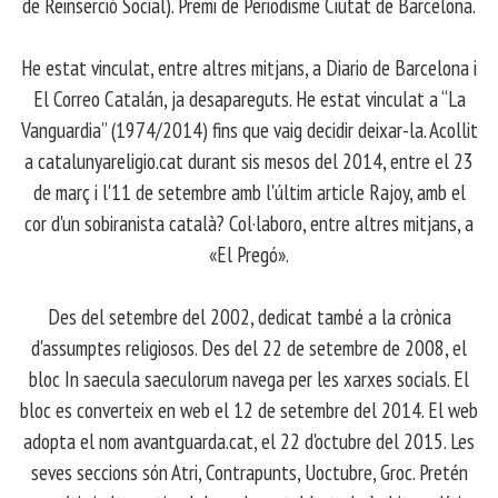
de Reinserció Social). Premi de Periodisme Ciutat de Barcelona.
​ He estat vinculat, entre altres mitjans, a Diario de Barcelona i
El Correo Catalán, ja desapareguts. He estat vinculat a “La
Vanguardia” (1974/2014) fins que vaig decidir deixar-la. Acollit
a catalunyareligio.cat durant sis mesos del 2014, entre el 23
de març i l'11 de setembre amb l'últim article Rajoy, amb el
cor d'un sobiranista català? Col·laboro, entre altres mitjans, a
«El Pregó».
​ Des del setembre del 2002, dedicat també a la crònica
d'assumptes religiosos. Des del 22 de setembre de 2008, el
bloc In saecula saeculorum navega per les xarxes socials. El
bloc es converteix en web el 12 de setembre del 2014. El web
adopta el nom avantguarda.cat, el 22 d'octubre del 2015. Les
seves seccions són Atri, Contrapunts, Uoctubre, Groc. Pretén