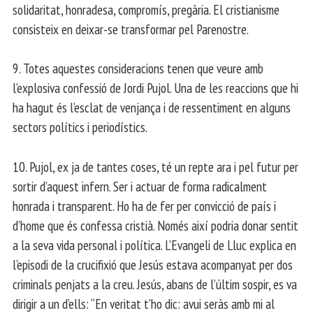
solidaritat, honradesa, compromís, pregària. El cristianisme
consisteix en deixar-se transformar pel Parenostre.
9. Totes aquestes consideracions tenen que veure amb
l’explosiva confessió de Jordi Pujol. Una de les reaccions que hi
ha hagut és l’esclat de venjança i de ressentiment en alguns
sectors polítics i periodístics.
10. Pujol, ex ja de tantes coses, té un repte ara i pel futur per
sortir d’aquest infern. Ser i actuar de forma radicalment
honrada i transparent. Ho ha de fer per convicció de país i
d’home que és confessa cristià. Només així podria donar sentit
a la seva vida personal i política. L’Evangeli de Lluc explica en
l’episodi de la crucifixió que Jesús estava acompanyat per dos
criminals penjats a la creu. Jesús, abans de l’últim sospir, es va
dirigir a un d’ells: “En veritat t’ho dic: avui seràs amb mi al