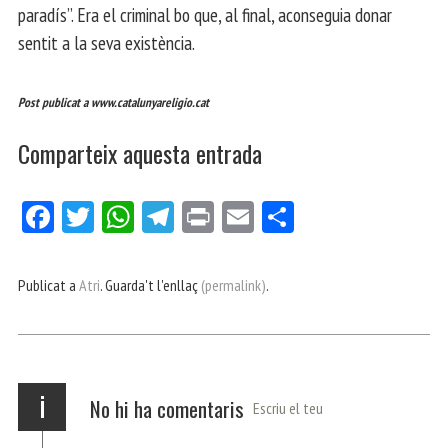
paradís”. Era el criminal bo que, al final, aconseguia donar
sentit a la seva existència.
Post publicat a www.catalunyareligio.cat
Comparteix aquesta entrada
Fa
Tw
W
Te
Pri
E
Co
ce
itt
ha
le
nt
m
m
bo
er
ts
gr
ail
pa
Publicat a
Atri
. Guarda't l'enllaç
(permalink)
.
ok
Ap
a
rt
p
m
ei
x
i
No hi ha comentaris
Escriu el teu