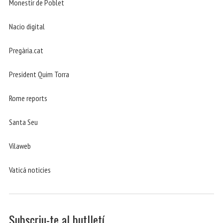
Monestir de Poblet
Nacio digital
Pregària.cat
President Quim Torra
Rome reports
Santa Seu
Vilaweb
Vaticá noticies
Subscriu-te al butlletí