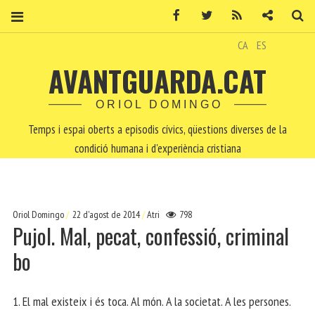
Facebook
Twitter
RSS
Contacte
Ce
CA
ES
AVANTGUARDA.CAT
ORIOL DOMINGO
Temps i espai oberts a episodis cívics, qüestions diverses de la
condició humana i d'experiència cristiana
Oriol Domingo
22 d'agost de 2014
Atri
798
Pujol. Mal, pecat, confessió, criminal
bo
1. El mal existeix i és toca. Al món. A la societat. A les persones.