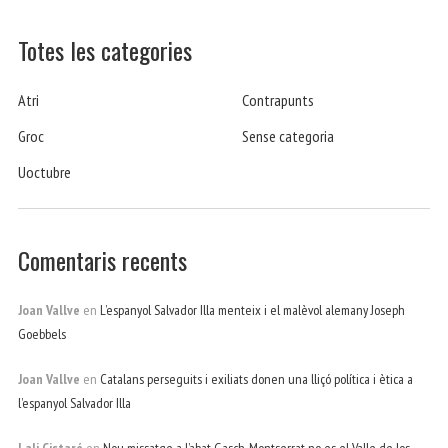
Totes les categories
Atri
Contrapunts
Groc
Sense categoria
Uoctubre
Comentaris recents
Joan Vallve
en
L’espanyol Salvador Illa menteix i el malèvol alemany Joseph
Goebbels
Joan Vallve
en
Catalans perseguits i exiliats donen una lliçó política i ètica a
l’espanyol Salvador Illa
Lali Cistaré
en
Nou missatge a l’abat Gasch. Montserrat no es el Valle de los