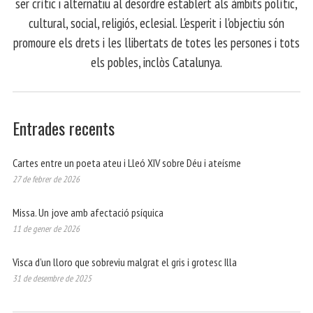
ser crític i alternatiu al desordre establert als àmbits polític,
cultural, social, religiós, eclesial. L'esperit i l'objectiu són
promoure els drets i les llibertats de totes les persones i tots
els pobles, inclòs Catalunya.
Entrades recents
Cartes entre un poeta ateu i Lleó XIV sobre Déu i ateísme
27 de febrer de 2026
Missa. Un jove amb afectació psíquica
11 de gener de 2026
Visca d’un lloro que sobreviu malgrat el gris i grotesc Illa
31 de desembre de 2025