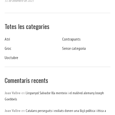
31 de desembre de 2025
Totes les categories
Atri
Contrapunts
Groc
Sense categoria
Uoctubre
Comentaris recents
Joan Vallve
en
L’espanyol Salvador Illa menteix i el malèvol alemany Joseph
Goebbels
Joan Vallve
en
Catalans perseguits i exiliats donen una lliçó política i ètica a