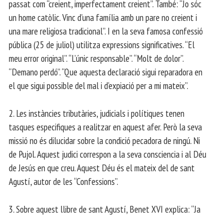
passat com “creient, imperfectament creient”. També: “Jo sóc
un home catòlic. Vinc d’una família amb un pare no creient i
una mare religiosa tradicional”. I en la seva famosa confessió
pública (25 de juliol) utilitza expressions significatives. “El
meu error original”. “L’únic responsable”. “Molt de dolor”.
“Demano perdó”. “Que aquesta declaració sigui reparadora en
el que sigui possible del mal i d’expiació per a mi mateix”.
2. Les instàncies tributàries, judicials i polítiques tenen
tasques especifiques a realitzar en aquest afer. Però la seva
missió no és dilucidar sobre la condició pecadora de ningú. Ni
de Pujol. Aquest judici correspon a la seva consciencia i al Déu
de Jesús en que creu. Aquest Déu és el mateix del de sant
Agustí, autor de les “Confessions”.
3. Sobre aquest llibre de sant Agustí, Benet XVI explica: “Ja