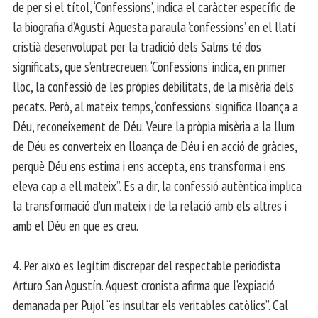
de per si el títol, ‘Confessions’, indica el caràcter específic de
la biografia d’Agustí. Aquesta paraula ’confessions’ en el llatí
cristià desenvolupat per la tradició dels Salms té dos
significats, que s’entrecreuen. ‘Confessions’ indica, en primer
lloc, la confessió de les pròpies debilitats, de la misèria dels
pecats. Però, al mateix temps, ‘confessions’ significa lloança a
Déu, reconeixement de Déu. Veure la pròpia misèria a la llum
de Déu es converteix en lloança de Déu i en acció de gràcies,
perquè Déu ens estima i ens accepta, ens transforma i ens
eleva cap a ell mateix”. Es a dir, la confessió autèntica implica
la transformació d’un mateix i de la relació amb els altres i
amb el Déu en que es creu.
4. Per això es legítim discrepar del respectable periodista
Arturo San Agustín. Aquest cronista afirma que l’expiació
demanada per Pujol “es insultar els veritables catòlics”. Cal