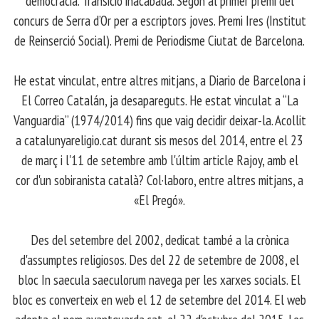
democràcia. Transició inacabada. Segon al primer premi del
concurs de Serra d’Or per a escriptors joves. Premi Ires (Institut
de Reinserció Social). Premi de Periodisme Ciutat de Barcelona.
​ He estat vinculat, entre altres mitjans, a Diario de Barcelona i
El Correo Catalán, ja desapareguts. He estat vinculat a “La
Vanguardia” (1974/2014) fins que vaig decidir deixar-la. Acollit
a catalunyareligio.cat durant sis mesos del 2014, entre el 23
de març i l'11 de setembre amb l'últim article Rajoy, amb el
cor d'un sobiranista català? Col·laboro, entre altres mitjans, a
«El Pregó».
​ Des del setembre del 2002, dedicat també a la crònica
d'assumptes religiosos. Des del 22 de setembre de 2008, el
bloc In saecula saeculorum navega per les xarxes socials. El
bloc es converteix en web el 12 de setembre del 2014. El web