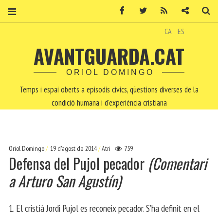
Facebook
Twitter
RSS
Contacte
Ce
CA
ES
AVANTGUARDA.CAT
ORIOL DOMINGO
Temps i espai oberts a episodis cívics, qüestions diverses de la
condició humana i d'experiència cristiana
Oriol Domingo
19 d'agost de 2014
Atri
759
Defensa del Pujol pecador
(Comentari
a Arturo San Agustín)
1. El cristià Jordi Pujol es reconeix pecador. S’ha definit en el