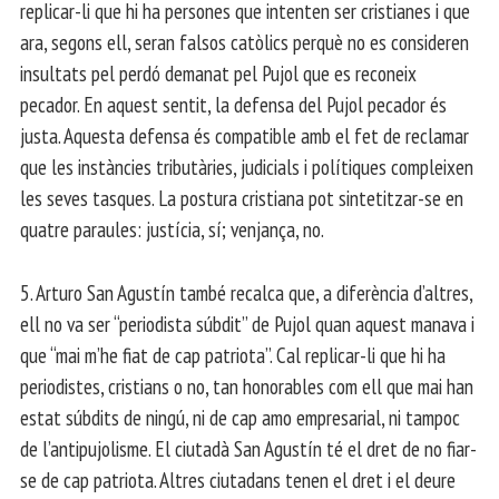
replicar-li que hi ha persones que intenten ser cristianes i que
ara, segons ell, seran falsos catòlics perquè no es consideren
insultats pel perdó demanat pel Pujol que es reconeix
pecador. En aquest sentit, la defensa del Pujol pecador és
justa. Aquesta defensa és compatible amb el fet de reclamar
que les instàncies tributàries, judicials i polítiques compleixen
les seves tasques. La postura cristiana pot sintetitzar-se en
quatre paraules: justícia, sí; venjança, no.
5. Arturo San Agustín també recalca que, a diferència d’altres,
ell no va ser “periodista súbdit” de Pujol quan aquest manava i
que “mai m’he fiat de cap patriota”. Cal replicar-li que hi ha
periodistes, cristians o no, tan honorables com ell que mai han
estat súbdits de ningú, ni de cap amo empresarial, ni tampoc
de l’antipujolisme. El ciutadà San Agustín té el dret de no fiar-
se de cap patriota. Altres ciutadans tenen el dret i el deure