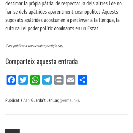
d’estimar la pròpia pàtria, de respectar la dels altres i de no
fiar-se dels apàtrides aparentment cosmopolites. Aquests
suposats apàtrides acostumen a pertànyer a la llengua, la
cultura i el poder polític dominants en
un Estat.
(Post publicat a www.catalunyareligio.cat)
Comparteix aquesta entrada
Fa
Tw
W
Te
Pri
E
Co
ce
itt
ha
le
nt
m
m
bo
er
ts
gr
ail
pa
Publicat a
Atri
. Guarda't l'enllaç
(permalink)
.
ok
Ap
a
rt
p
m
ei
x