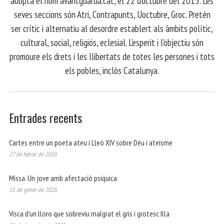
adopta el nom avantguarda.cat, el 22 d'octubre del 2015. Les
seves seccions són Atri, Contrapunts, Uoctubre, Groc. Pretén
ser crític i alternatiu al desordre establert als àmbits polític,
cultural, social, religiós, eclesial. L'esperit i l'objectiu són
promoure els drets i les llibertats de totes les persones i tots
els pobles, inclòs Catalunya.
Entrades recents
Cartes entre un poeta ateu i Lleó XIV sobre Déu i ateísme
27 de febrer de 2026
Missa. Un jove amb afectació psíquica
11 de gener de 2026
Visca d’un lloro que sobreviu malgrat el gris i grotesc Illa