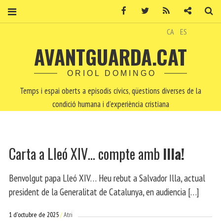
Facebook
Twitter
RSS
Contacte
Ce
CA
ES
AVANTGUARDA.CAT
ORIOL DOMINGO
Temps i espai oberts a episodis cívics, qüestions diverses de la
condició humana i d'experiència cristiana
Carta a Lleó XIV… compte amb
Illa!
Benvolgut papa Lleó XIV… Heu rebut a Salvador Illa, actual
president de la Generalitat de Catalunya, en audiencia […]
1 d'octubre de 2025
Atri