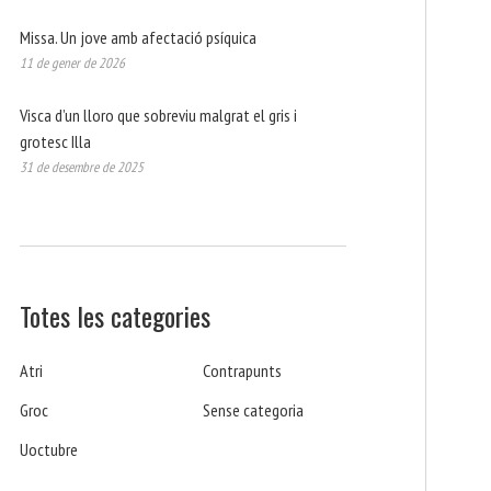
Missa. Un jove amb afectació psíquica
11 de gener de 2026
Visca d’un lloro que sobreviu malgrat el gris i
grotesc Illa
31 de desembre de 2025
Totes les categories
Atri
Contrapunts
Groc
Sense categoria
Uoctubre