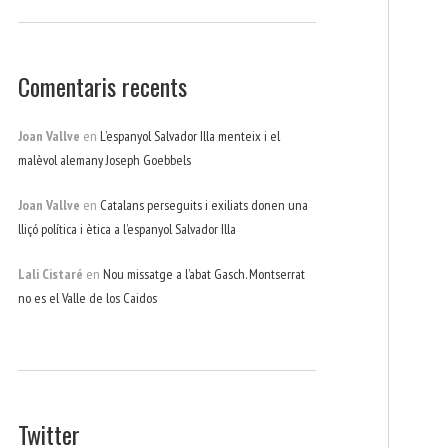
Comentaris recents
Joan Vallve
en
L’espanyol Salvador Illa menteix i el
malèvol alemany Joseph Goebbels
Joan Vallve
en
Catalans perseguits i exiliats donen una
lliçó política i ètica a l’espanyol Salvador Illa
Lali Cistaré
en
Nou missatge a l’abat Gasch. Montserrat
no es el Valle de los Caidos
Twitter