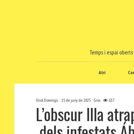
Temps i espai oberts 
Atri
Co
Oriol Domingo
15 de juny de 2025
Groc
637
L’obscur Illa atra
dels infestats Áb