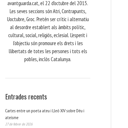
avantguarda.cat, el 22 d'octubre del 2015.
Les seves seccions són Atri, Contrapunts,
Uoctubre, Groc. Pretén ser crític i alternatiu
al desordre establert als àmbits polític,
cultural, social, religiós, eclesial. L'esperit i
l'objectiu són promoure els drets i les
llibertats de totes les persones i tots els
pobles, inclòs Catalunya.
Entrades recents
Cartes entre un poeta ateu i Lleó XIV sobre Déu i
ateísme
27 de febrer de 2026