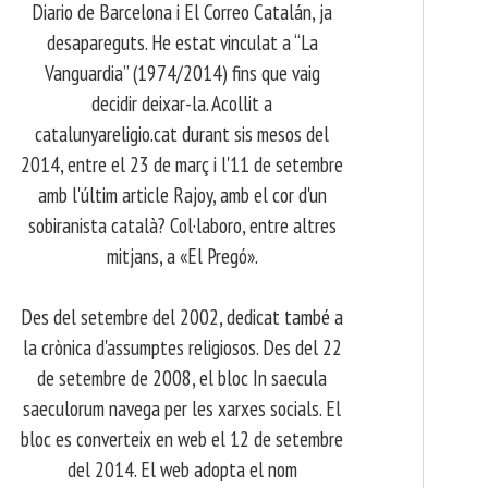
Diario de Barcelona i El Correo Catalán, ja
desapareguts. He estat vinculat a “La
Vanguardia” (1974/2014) fins que vaig
decidir deixar-la. Acollit a
catalunyareligio.cat durant sis mesos del
2014, entre el 23 de març i l'11 de setembre
amb l'últim article Rajoy, amb el cor d'un
sobiranista català? Col·laboro, entre altres
mitjans, a «El Pregó».
​ Des del setembre del 2002, dedicat també a
la crònica d'assumptes religiosos. Des del 22
de setembre de 2008, el bloc In saecula
saeculorum navega per les xarxes socials. El
bloc es converteix en web el 12 de setembre
del 2014. El web adopta el nom