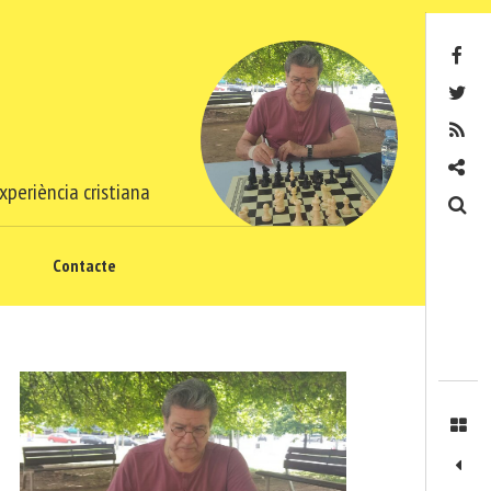
Facebook
Twitter
RSS
Contacte
xperiència cristiana
Cerca
Contacte