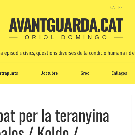
CA
ES
AVANTGUARDA.CAT
ORIOL DOMINGO
a episodis cívics, qüestions diverses de la condició humana i d'e
ntrapunts
Uoctubre
Groc
Enllaços
pat per la teranyina
alos / Koldo /