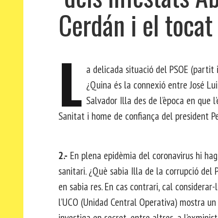
Cerdán i el toca
L
a delicada situació del PSOE (partit
¿Quina és la connexió entre José Lui
Salvador Illa des de l’època en que l
Sanitat i home de confiança del president 
2.-
En plena epidèmia del coronavirus hi hag
sanitari. ¿Què sabia Illa de la corrupció de
en sabia res. En cas contrari, cal considerar
l’UCO (Unidad Central Operativa) mostra un 
investiga en secret, entre altres, a l’exministre 