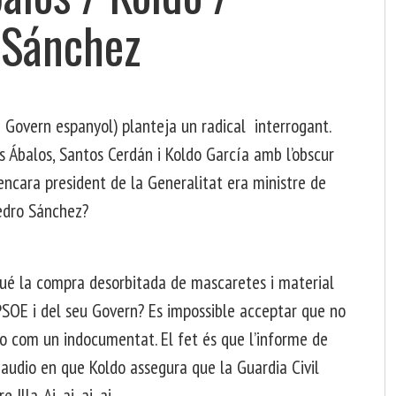
t Sánchez
 i Govern espanyol) planteja un radical interrogant.
s Ábalos, Santos Cerdán i Koldo García amb l’obscur
’encara president de la Generalitat era ministre de
Pedro Sánchez?
ué la compra desorbitada de mascaretes i material
l PSOE i del seu Govern? Es impossible acceptar que no
-lo com un indocumentat. El fet és que l’informe de
audio en que Koldo assegura que la Guardia Civil
Illa. Ai, ai, ai, ai.