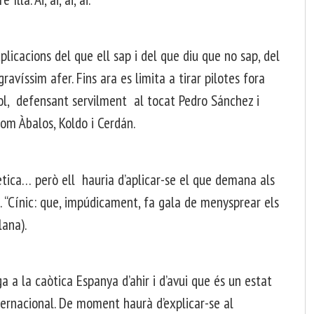
xplicacions del que ell sap i del que diu que no sap, del
ravíssim afer. Fins ara es limita a tirar pilotes fora
l, defensant servilment al tocat Pedro Sánchez i
om Àbalos, Koldo i Cerdán.
tica… però ell hauria d’aplicar-se el que demana als
. “Cínic: que, impúdicament, fa gala de menysprear els
lana).
a a la caòtica Espanya d’ahir i d’avui que és un estat
ternacional. De moment haurà d’explicar-se al