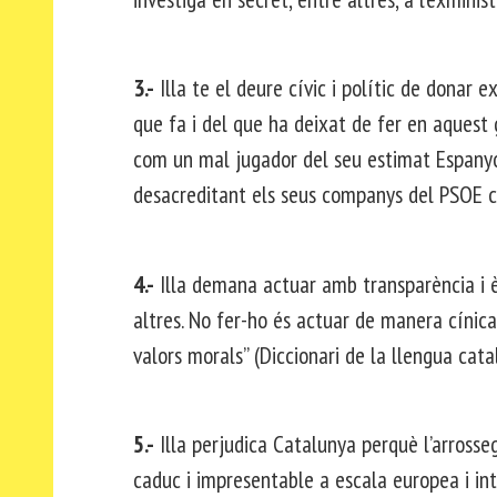
3.-
Illa te el deure cívic i polític de donar e
que fa i del que ha deixat de fer en aquest g
com un mal jugador del seu estimat Espanyo
desacreditant els seus companys del PSOE c
4.-
Illa demana actuar amb transparència i è
altres. No fer-ho és actuar de manera cínica
valors morals” (Diccionari de la llengua cata
5.-
Illa perjudica Catalunya perquè l’arrosseg
caduc i impresentable a escala europea i in