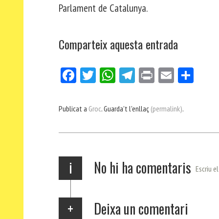
Parlament de Catalunya.
Comparteix aquesta entrada
Fa
Tw
W
Te
Pri
E
Co
ce
itt
ha
le
nt
m
m
bo
er
ts
gr
ail
pa
Publicat a
Groc
. Guarda't l'enllaç
(permalink)
.
ok
Ap
a
rt
p
m
ei
x
i
No hi ha comentaris
Escriu e
Deixa un comentari