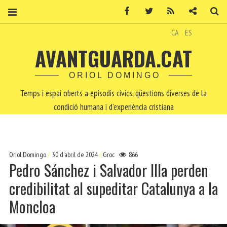
Facebook
Twitter
RSS
Contacte
Ce
CA
ES
AVANTGUARDA.CAT
ORIOL DOMINGO
Temps i espai oberts a episodis cívics, qüestions diverses de la
condició humana i d'experiència cristiana
Oriol Domingo
30 d'abril de 2024
Groc
866
Pedro Sánchez i Salvador Illa perden
credibilitat al supeditar Catalunya a la
Moncloa