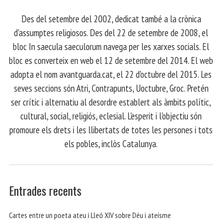
​ Des del setembre del 2002, dedicat també a la crònica
d'assumptes religiosos. Des del 22 de setembre de 2008, el
bloc In saecula saeculorum navega per les xarxes socials. El
bloc es converteix en web el 12 de setembre del 2014. El web
adopta el nom avantguarda.cat, el 22 d'octubre del 2015. Les
seves seccions són Atri, Contrapunts, Uoctubre, Groc. Pretén
ser crític i alternatiu al desordre establert als àmbits polític,
cultural, social, religiós, eclesial. L'esperit i l'objectiu són
promoure els drets i les llibertats de totes les persones i tots
els pobles, inclòs Catalunya.
Entrades recents
Cartes entre un poeta ateu i Lleó XIV sobre Déu i ateísme