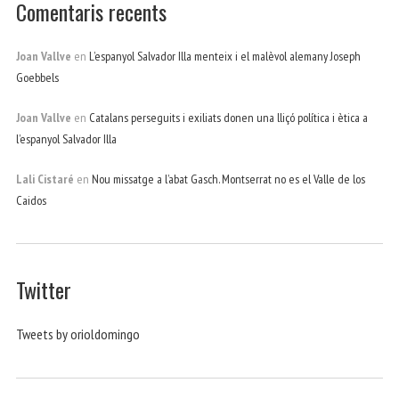
Comentaris recents
Joan Vallve
en
L’espanyol Salvador Illa menteix i el malèvol alemany Joseph
Goebbels
Joan Vallve
en
Catalans perseguits i exiliats donen una lliçó política i ètica a
l’espanyol Salvador Illa
Lali Cistaré
en
Nou missatge a l’abat Gasch. Montserrat no es el Valle de los
Caidos
Twitter
Tweets by orioldomingo