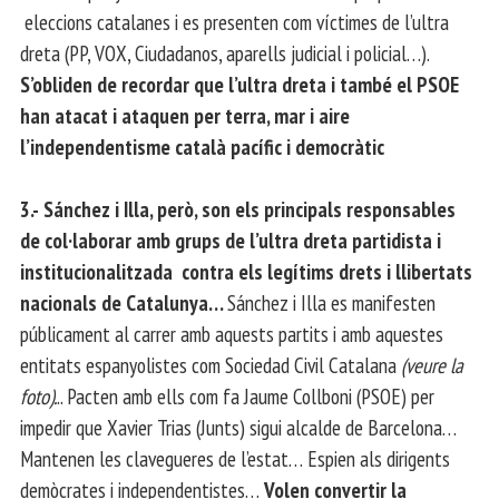
eleccions catalanes i es presenten com víctimes de l’ultra
dreta (PP, VOX, Ciudadanos, aparells judicial i policial…).
S’obliden de recordar que l’ultra dreta i també el PSOE
han atacat i ataquen per terra, mar i aire
l’independentisme català pacífic i democràtic
3.-
Sánchez i Illa, però, son els principals responsables
de col·laborar amb grups de l’ultra dreta partidista i
institucionalitzada contra els legítims drets i llibertats
nacionals de Catalunya…
Sánchez i Illa es manifesten
públicament al carrer amb aquests partits i amb aquestes
entitats espanyolistes com Sociedad Civil Catalana
(veure la
foto).
.. Pacten amb ells com fa Jaume Collboni (PSOE) per
impedir que Xavier Trias (Junts) sigui alcalde de Barcelona…
Mantenen les clavegueres de l’estat… Espien als dirigents
demòcrates i independentistes…
Volen convertir la