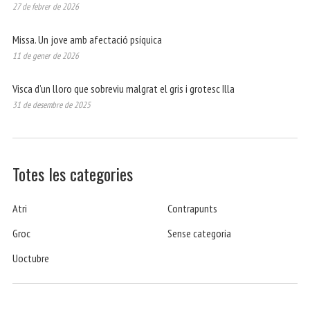
27 de febrer de 2026
Missa. Un jove amb afectació psíquica
11 de gener de 2026
Visca d’un lloro que sobreviu malgrat el gris i grotesc Illa
31 de desembre de 2025
Totes les categories
Atri
Contrapunts
Groc
Sense categoria
Uoctubre