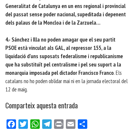
Generalitat de Catalunya en un ens regional i provincial
del passat sense poder nacional, supeditada i depenent
dels palaus de la Moncloa i de la Zarzuela…
4.-
Sánchez i Illa no poden amagar que el seu partit
PSOE està vinculat als GAL, al repressor 155, a la
liquidació d’uns suposats federalisme i republicanisme
que ha substituït pel centralisme i pel seu suport a la
monarquia imposada pel dictador Francisco Franco
. Els
catalans no ho poden oblidar mai ni en la jornada electoral del
12 de maig.
Comparteix aquesta entrada
Fa
Tw
W
Te
Pri
E
Co