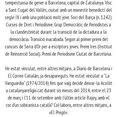
tempestuosa de gener a Barcelona, capital de Catalunya. Visc
a Sant Cugat del Vallès, ciutat amb un monestir benedictí del
segle IX i amb una població molt jove. Soci del Barça (n. 1242).
Curses de Dret i Periodisme. Grup Democràtic de Periodistes a
la clandestinitat durant la transició de la dictadura a la
democràcia. Transició inacabada. Segon al primer premi del
concurs de Serra d’Or per a escriptors joves. Premi Ires (Institut
de Reinserció Social). Premi de Periodisme Ciutat de Barcelona.
​ He estat vinculat, entre altres mitjans, a Diario de Barcelona i
El Correo Catalán, ja desapareguts. He estat vinculat a “La
Vanguardia” (1974/2014) fins que vaig decidir deixar-la. Acollit
a catalunyareligio.cat durant sis mesos del 2014, entre el 23
de març i l'11 de setembre amb l'últim article Rajoy, amb el
cor d'un sobiranista català? Col·laboro, entre altres mitjans, a
«El Pregó».