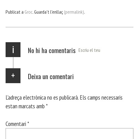
ce
itt
ha
le
nt
m
m
bo
er
ts
gr
ail
pa
Publicat a
Groc
. Guarda't l'enllaç
(permalink)
.
ok
Ap
a
rt
p
m
ei
x
i
No hi ha comentaris
Escriu el teu
Deixa un comentari
L'adreça electrònica no es publicarà.
Els camps necessaris
estan marcats amb
*
Comentari
*