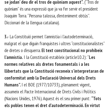
se jodan’ deu dir el tros de quòniam aquest”.
(“Tros de
quòniam” és una expressió que ja va fer servir el president
Joaquim Torra. “Persona talossa, d’enteniment obtús”.
Diccionari de la llengua catalana).
3.-
La Constituió permet l’amnistia i l’autodeterminació,
malgrat el que diguin franquistes i ultres “constitucionalistes”
de dretes o d’esquerra.
El text constitucional no prohibeix
l’amnistia.
I la Constitució estableix (article10.2): “
Les
normes relatives als dretes fonamentals i a les
llibertats que la Constitució reconeix s’interpretaran de
conformitat amb la Declaració Universal dels Drets
Humans”.
I el BOE (1977/10733), plenament vigent,
assumeix el Pacte Internacional de Drets Civils i Polítics
(Nacions Unides, 1976). Aquest és el seu primer punt:
“Tots
els pobles tenen el dret d’autodeterminació. En virtut