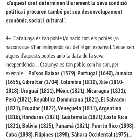
d’aquest dret determinen lliurement la seva condició
política i procuren també pel seu desenvolupament
econòmic, social i cultural”.
4.-
Catalunya és tan poble i/o nació com els pobles i/o
nacions que s’han independitzat del règim espanyol. Segueixen
alguns d’aquests pobles amb la data de la seva
independència… Ctalunya es tan poble com ho son, per
exemple…
Països Baixos (1579), Portugal (1640), Jamaica
(1655), Gibraltar (1704), Colombia (1810), Xile (1810-
1818), Uruguai (1811), Mèxic (1821), Nicaragua (1821),
Perú (1821), República Dominicana (1821), El Salvador
(1821), Ecuador (1822), Veneçuela (1811), Argentina
(1816), Honduras (1821), Guatemala (1821),Costa Rica
(1821), Bolivia (1825), Panamá (1821), Puerto Rico (1898),
Cuba (1898), Filipines (1898), Sàhara Occidental (1975)…