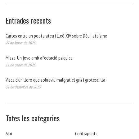
Entrades recents
Cartes entre un poeta ateu i Lleó XIV sobre Déu i ateísme
27 de febrer de 2026
Missa. Un jove amb afectació psíquica
11 de gener de 2026
Visca d’un lloro que sobreviu malgrat el gris i grotesc Illa
31 de desembre de 2025
Totes les categories
Atri
Contrapunts