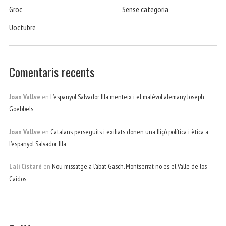
Groc
Sense categoria
Uoctubre
Comentaris recents
Joan Vallve
en
L’espanyol Salvador Illa menteix i el malèvol alemany Joseph
Goebbels
Joan Vallve
en
Catalans perseguits i exiliats donen una lliçó política i ètica a
l’espanyol Salvador Illa
Lali Cistaré
en
Nou missatge a l’abat Gasch. Montserrat no es el Valle de los
Caidos