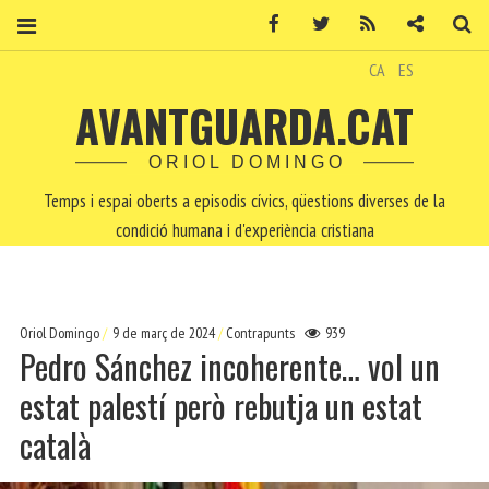
Facebook
Twitter
RSS
Contacte
Ce
CA
ES
AVANTGUARDA.CAT
ORIOL DOMINGO
Temps i espai oberts a episodis cívics, qüestions diverses de la
condició humana i d'experiència cristiana
Oriol Domingo
9 de març de 2024
Contrapunts
939
Pedro Sánchez incoherente… vol un
estat palestí però rebutja un estat
català