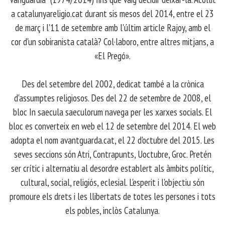
a catalunyareligio.cat durant sis mesos del 2014, entre el 23
de març i l'11 de setembre amb l'últim article Rajoy, amb el
cor d'un sobiranista català? Col·laboro, entre altres mitjans, a
«El Pregó».
​ Des del setembre del 2002, dedicat també a la crònica
d'assumptes religiosos. Des del 22 de setembre de 2008, el
bloc In saecula saeculorum navega per les xarxes socials. El
bloc es converteix en web el 12 de setembre del 2014. El web
adopta el nom avantguarda.cat, el 22 d'octubre del 2015. Les
seves seccions són Atri, Contrapunts, Uoctubre, Groc. Pretén
ser crític i alternatiu al desordre establert als àmbits polític,
cultural, social, religiós, eclesial. L'esperit i l'objectiu són
promoure els drets i les llibertats de totes les persones i tots
els pobles, inclòs Catalunya.