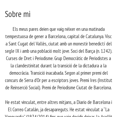
Sobre mi
Els meus pares deien que vaig néixer en una matinada
tempestuosa de gener a Barcelona, capital de Catalunya. Visc
a Sant Cugat del Vallès, ciutat amb un monestir benedictí del
segle IX i amb una població molt jove. Soci del Barça (n. 1242).
Curses de Dret i Periodisme. Grup Democràtic de Periodistes a
la clandestinitat durant la transició de la dictadura a la
democràcia. Transició inacabada. Segon al primer premi del
concurs de Serra d’Or per a escriptors joves. Premi Ires (Institut
de Reinserció Social). Premi de Periodisme Ciutat de Barcelona.
​ He estat vinculat, entre altres mitjans, a Diario de Barcelona i
El Correo Catalán, ja desapareguts. He estat vinculat a “La
Vanguardia” (1974/2014) fins que vaig decidir deixar-la. Acollit