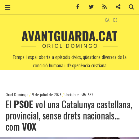
Facebook
Twitter
RSS
Contacte
Ce
CA
ES
AVANTGUARDA.CAT
ORIOL DOMINGO
Temps i espai oberts a episodis cívics, qüestions diverses de la
condició humana i d'experiència cristiana
Oriol Domingo
9 de juliol de 2023
Uoctubre
687
El
PSOE
vol una Catalunya castellana,
provincial, sense drets nacionals…
com
VOX