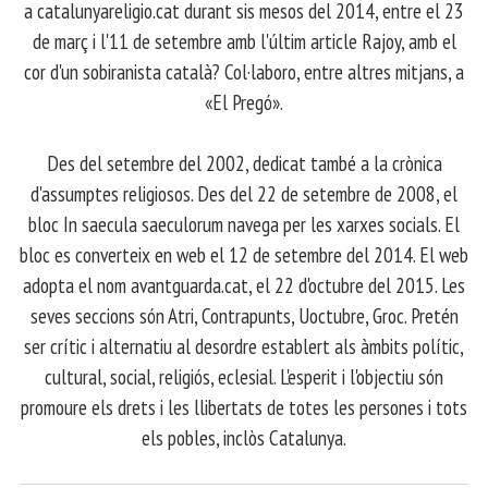
a catalunyareligio.cat durant sis mesos del 2014, entre el 23
de març i l'11 de setembre amb l'últim article Rajoy, amb el
cor d'un sobiranista català? Col·laboro, entre altres mitjans, a
«El Pregó».
​ Des del setembre del 2002, dedicat també a la crònica
d'assumptes religiosos. Des del 22 de setembre de 2008, el
bloc In saecula saeculorum navega per les xarxes socials. El
bloc es converteix en web el 12 de setembre del 2014. El web
adopta el nom avantguarda.cat, el 22 d'octubre del 2015. Les
seves seccions són Atri, Contrapunts, Uoctubre, Groc. Pretén
ser crític i alternatiu al desordre establert als àmbits polític,
cultural, social, religiós, eclesial. L'esperit i l'objectiu són
promoure els drets i les llibertats de totes les persones i tots
els pobles, inclòs Catalunya.