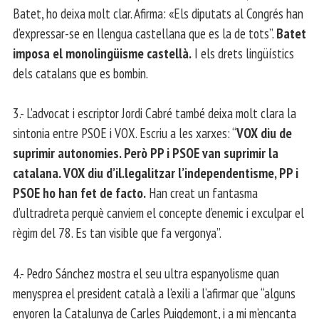
Batet, ho deixa molt clar. Afirma: «Els diputats al Congrés han
d’expressar-se en llengua castellana que es la de tots”.
Batet
imposa el monolingüisme castellà.
I els drets lingüístics
dels catalans que es bombin.
3.- L’advocat i escriptor Jordi Cabré també deixa molt clara la
sintonia entre PSOE i VOX. Escriu a les xarxes: “
VOX diu de
suprimir autonomies. Però PP i PSOE van suprimir la
catalana. VOX diu d’il.legalitzar l’independentisme, PP i
PSOE ho han fet de facto.
Han creat un fantasma
d’ultradreta perquè canviem el concepte d’enemic i exculpar el
règim del 78. Es tan visible que fa vergonya”.
4.- Pedro Sánchez mostra el seu ultra espanyolisme quan
menysprea el president català a l’exili a l’afirmar que “alguns
enyoren la Catalunya de Carles Puigdemont, i a mi m’encanta