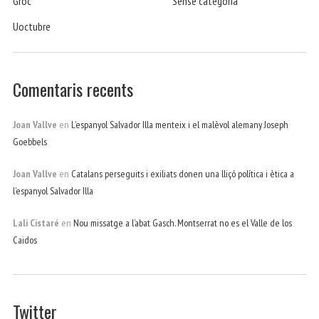
Groc
Sense categoria
Uoctubre
Comentaris recents
Joan Vallve
en
L’espanyol Salvador Illa menteix i el malèvol alemany Joseph
Goebbels
Joan Vallve
en
Catalans perseguits i exiliats donen una lliçó política i ètica a
l’espanyol Salvador Illa
Lali Cistaré
en
Nou missatge a l’abat Gasch. Montserrat no es el Valle de los
Caidos
Twitter