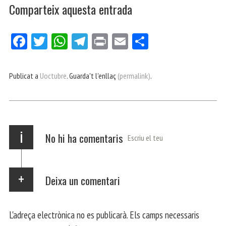
Comparteix aquesta entrada
Fa
Tw
W
Te
Pri
E
Co
ce
itt
ha
le
nt
m
m
bo
er
ts
gr
ail
pa
Publicat a
Uoctubre
. Guarda't l'enllaç
(permalink)
.
ok
Ap
a
rt
p
m
ei
x
i
No hi ha comentaris
Escriu el teu
Deixa un comentari
L'adreça electrònica no es publicarà.
Els camps necessaris