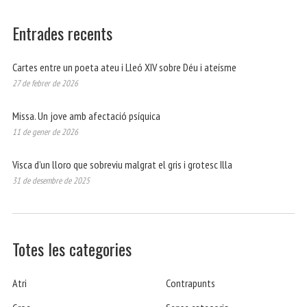
Entrades recents
Cartes entre un poeta ateu i Lleó XIV sobre Déu i ateísme
27 de febrer de 2026
Missa. Un jove amb afectació psíquica
11 de gener de 2026
Visca d’un lloro que sobreviu malgrat el gris i grotesc Illa
31 de desembre de 2025
Totes les categories
Atri
Contrapunts