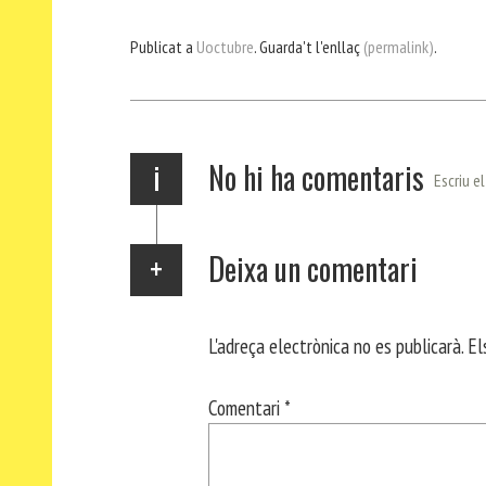
ce
itt
ha
le
nt
m
m
bo
er
ts
gr
ail
pa
Publicat a
Uoctubre
. Guarda't l'enllaç
(permalink)
.
ok
Ap
a
rt
p
m
ei
x
i
No hi ha comentaris
Escriu e
Deixa un comentari
L'adreça electrònica no es publicarà.
El
Comentari
*