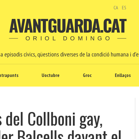
CA
ES
AVANTGUARDA.CAT
ORIOL DOMINGO
a episodis cívics, qüestions diverses de la condició humana i d'e
ntrapunts
Uoctubre
Groc
Enllaços
 del Collboni gay,
ller Balcells davant el