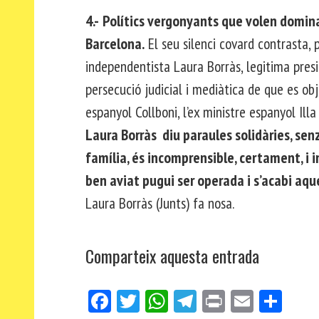
4.-
Polítics vergonyants que volen domina
Barcelona.
El seu silenci covard contrasta,
independentista Laura Borràs, legitima pres
persecució judicial i mediàtica de que es o
espanyol Collboni, l’ex ministre espanyol Illa 
Laura Borràs diu paraules solidàries, senz
família, és incomprensible, certament, i 
ben aviat pugui ser operada i s’acabi aqu
Laura Borràs (Junts) fa nosa.
Comparteix aquesta entrada
Fa
Tw
W
Te
Pri
E
Co