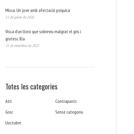
Missa. Un jove amb afectació psíquica
11 de gener de 2026
Visca d’un lloro que sobreviu malgrat el gris i
grotesc Illa
31 de desembre de 2025
Totes les categories
Atri
Contrapunts
Groc
Sense categoria
Uoctubre