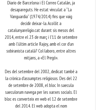
Diario de Barcelona i El Correo Catalán, ja
desapareguts. He estat vinculat a “La
Vanguardia” (1974/2014) fins que vaig
decidir deixar-la. Acollit a
catalunyareligio.cat durant sis mesos del
2014, entre el 23 de març i l'11 de setembre
amb l'últim article Rajoy, amb el cor d'un
sobiranista català? Col·laboro, entre altres
mitjans, a «El Pregó».
​ Des del setembre del 2002, dedicat també a
la crònica d'assumptes religiosos. Des del 22
de setembre de 2008, el bloc In saecula
saeculorum navega per les xarxes socials. El
bloc es converteix en web el 12 de setembre
del 2014. El web adopta el nom