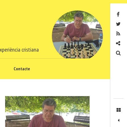
Facebook
Twitter
RSS
Contacte
xperiència cristiana
Cerca
Contacte