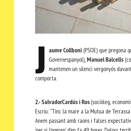
J
aume Collboni
(PSOE) que pregona q
Governespanyol),
Manuel Balcells
(co
mantenen un silenci vergonyós davant 
comporta.
2.- SalvadorCardús i Ros
(sociòleg, economis
Escriu: “Tinc la mare a la Mutua de Terrass
Anem passant amb raons i falses expectative
‘per si l’operen’ d’en fa 49 hores. Dolors terr