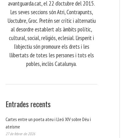
avantguarda.cat, el 22 d'octubre del 2015.
Les seves seccions són Atri, Contrapunts,
Uoctubre, Groc. Pretén ser crític i alternatiu
al desordre establert als àmbits polític,
cultural, social, religiós, eclesial. L'esperit i
l'objectiu són promoure els drets i les
llibertats de totes les persones i tots els
pobles, inclòs Catalunya.
Entrades recents
Cartes entre un poeta ateu i Lleó XIV sobre Déu i
ateísme
27 de febrer de 2026