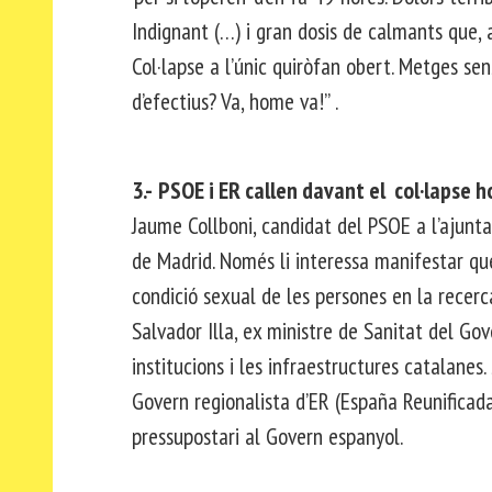
Indignant (…) i gran dosis de calmants que, 
Col·lapse a l’únic quiròfan obert. Metges sen
d’efectius? Va, home va!” .
3.-
PSOE i ER callen davant el col·lapse h
Jaume Collboni, candidat del PSOE a l’ajunt
de Madrid. Només li interessa manifestar qu
condició sexual de les persones en la recerc
Salvador Illa, ex ministre de Sanitat del G
institucions i les infraestructures catalanes
Govern regionalista d’ER (España Reunificada)
pressupostari al Govern espanyol.