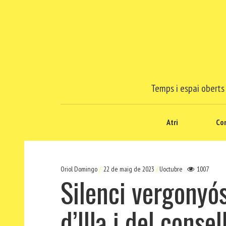
Temps i espai oberts 
Atri
Co
Oriol Domingo
22 de maig de 2023
Uoctubre
1007
Silenci vergonyós
d’Illa i del conse