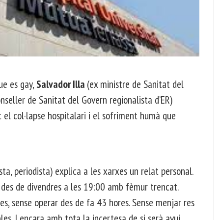
ue es gay,
Salvador Illa
(ex ministre de Sanitat del
nseller de Sanitat del Govern regionalista d’ER)
el col·lapse hospitalari i el sofriment humà que
ta, periodista) explica a les xarxes un relat personal.
a des de divendres a les 19:00 amb fèmur trencat.
s, sense operar des de fa 43 hores. Sense menjar res
ibles. I encara amb tota la incertesa de si serà avui.