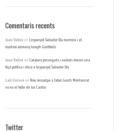
Comentaris recents
Joan Vallve
en
L’espanyol Salvador Illa menteix i el
malèvol alemany Joseph Goebbels
Joan Vallve
en
Catalans perseguits i exiliats donen una
lliçó política i ètica a l’espanyol Salvador Illa
Lali Cistaré
en
Nou missatge a l’abat Gasch. Montserrat
no es el Valle de los Caidos
Twitter