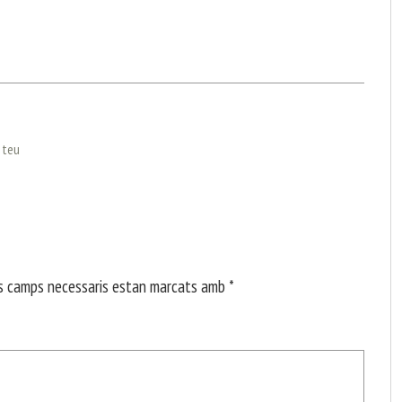
l teu
s camps necessaris estan marcats amb
*