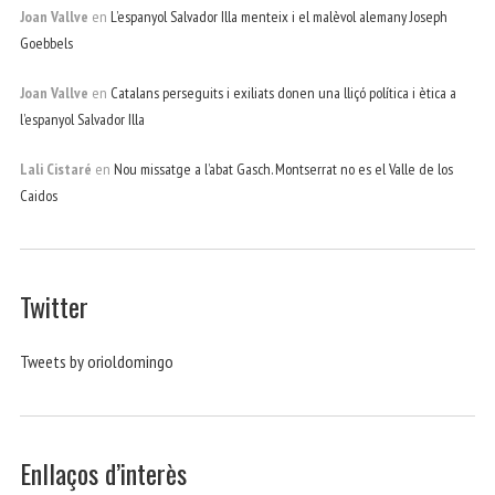
Joan Vallve
en
L’espanyol Salvador Illa menteix i el malèvol alemany Joseph
Goebbels
Joan Vallve
en
Catalans perseguits i exiliats donen una lliçó política i ètica a
l’espanyol Salvador Illa
Lali Cistaré
en
Nou missatge a l’abat Gasch. Montserrat no es el Valle de los
Caidos
Twitter
Tweets by orioldomingo
Enllaços d’interès