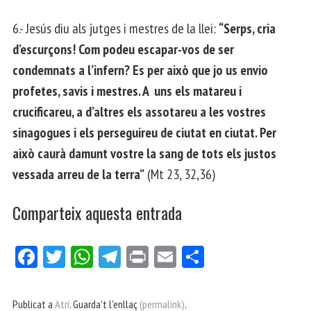
6.- Jesús diu als jutges i mestres de la llei:
“Serps, cria
d’escurçons! Com podeu escapar-vos de ser
condemnats a l’infern? Es per això que jo us envio
profetes, savis i mestres. A uns els matareu i
crucificareu, a d’altres els assotareu a les vostres
sinagogues i els perseguireu de ciutat en ciutat. Per
això caurà damunt vostre la sang de tots els justos
vessada arreu de la terra”
(Mt 23, 32,36)
Comparteix aquesta entrada
Fa
Tw
W
Te
Pri
E
Co
ce
itt
ha
le
nt
m
m
bo
er
ts
gr
ail
pa
Publicat a
Atri
. Guarda't l'enllaç
(permalink)
.