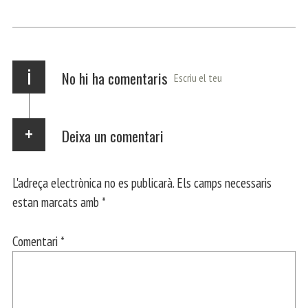
ok
Ap
a
rt
p
m
ei
x
i
No hi ha comentaris
Escriu el teu
Deixa un comentari
L'adreça electrònica no es publicarà.
Els camps necessaris
estan marcats amb
*
Comentari
*