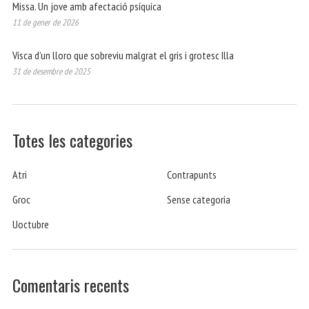
Missa. Un jove amb afectació psíquica
11 de gener de 2026
Visca d’un lloro que sobreviu malgrat el gris i grotesc Illa
31 de desembre de 2025
Totes les categories
Atri
Contrapunts
Groc
Sense categoria
Uoctubre
Comentaris recents