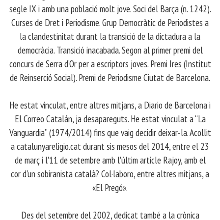
segle IX i amb una població molt jove. Soci del Barça (n. 1242).
Curses de Dret i Periodisme. Grup Democràtic de Periodistes a
la clandestinitat durant la transició de la dictadura a la
democràcia. Transició inacabada. Segon al primer premi del
concurs de Serra d’Or per a escriptors joves. Premi Ires (Institut
de Reinserció Social). Premi de Periodisme Ciutat de Barcelona.
​ He estat vinculat, entre altres mitjans, a Diario de Barcelona i
El Correo Catalán, ja desapareguts. He estat vinculat a “La
Vanguardia” (1974/2014) fins que vaig decidir deixar-la. Acollit
a catalunyareligio.cat durant sis mesos del 2014, entre el 23
de març i l'11 de setembre amb l'últim article Rajoy, amb el
cor d'un sobiranista català? Col·laboro, entre altres mitjans, a
«El Pregó».
​ Des del setembre del 2002, dedicat també a la crònica