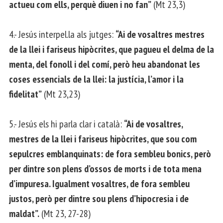
actueu com ells, perquè diuen i no fan”
(Mt 23,3)
4.- Jesús interpel.la als jutges:
“Ai de vosaltres mestres
de la llei i fariseus hipòcrites, que pagueu el delma de la
menta, del fonoll i del comí, però heu abandonat les
coses essencials de la llei: la justícia, l’amor i la
fidelitat”
(Mt 23,23)
5.- Jesús els hi parla clar i català:
“Ai de vosaltres,
mestres de la llei i fariseus hipòcrites, que sou com
sepulcres emblanquinats: de fora sembleu bonics, però
per dintre son plens d’ossos de morts i de tota mena
d’impuresa. Igualment vosaltres, de fora sembleu
justos, però per dintre sou plens d’hipocresia i de
maldat”.
(Mt 23, 27-28)