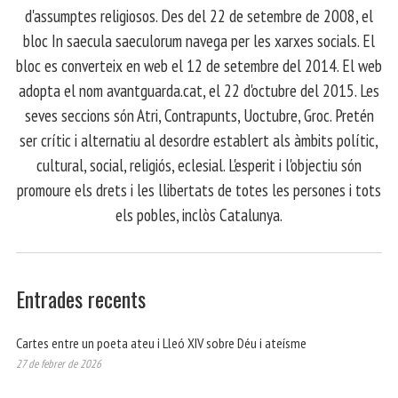
d'assumptes religiosos. Des del 22 de setembre de 2008, el
bloc In saecula saeculorum navega per les xarxes socials. El
bloc es converteix en web el 12 de setembre del 2014. El web
adopta el nom avantguarda.cat, el 22 d'octubre del 2015. Les
seves seccions són Atri, Contrapunts, Uoctubre, Groc. Pretén
ser crític i alternatiu al desordre establert als àmbits polític,
cultural, social, religiós, eclesial. L'esperit i l'objectiu són
promoure els drets i les llibertats de totes les persones i tots
els pobles, inclòs Catalunya.
Entrades recents
Cartes entre un poeta ateu i Lleó XIV sobre Déu i ateísme
27 de febrer de 2026