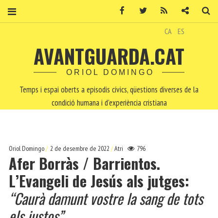
Facebook
Twitter
RSS
Contacte
Ce
CA
ES
AVANTGUARDA.CAT
ORIOL DOMINGO
Temps i espai oberts a episodis cívics, qüestions diverses de la
condició humana i d'experiència cristiana
Oriol Domingo
2 de desembre de 2022
Atri
796
Afer Borràs / Barrientos.
L’Evangeli de Jesús als jutges:
“Caurà damunt vostre la sang de tots
els justos”