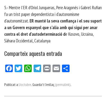
5.- Mentre l’ER d’Oriol Junqueras, Pere Aragonés i Gabrel Rufian
fa un trist paper dependentista i d’autonomisme
d’autonomitzat.
ER manté la seva confiança i el seu suport
a un Govern espanyol que s’alia amb qui sigui per anar
contra el dret d’autodeterminació d
e Kosovo, Ucraïna,
Sàhara Occidental, Catalunya
Comparteix aquesta entrada
Fa
Tw
W
Te
Pri
E
Co
ce
itt
ha
le
nt
m
m
bo
er
ts
gr
ail
pa
Publicat a
Uoctubre
. Guarda't l'enllaç
(permalink)
.
ok
Ap
a
rt
p
m
ei