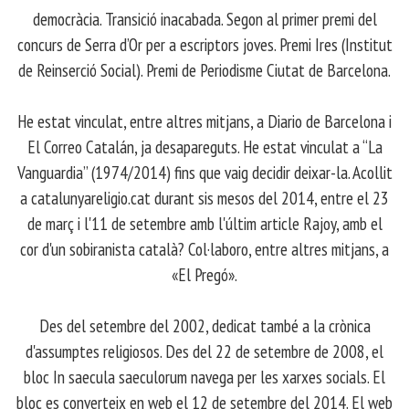
democràcia. Transició inacabada. Segon al primer premi del
concurs de Serra d’Or per a escriptors joves. Premi Ires (Institut
de Reinserció Social). Premi de Periodisme Ciutat de Barcelona.
​ He estat vinculat, entre altres mitjans, a Diario de Barcelona i
El Correo Catalán, ja desapareguts. He estat vinculat a “La
Vanguardia” (1974/2014) fins que vaig decidir deixar-la. Acollit
a catalunyareligio.cat durant sis mesos del 2014, entre el 23
de març i l'11 de setembre amb l'últim article Rajoy, amb el
cor d'un sobiranista català? Col·laboro, entre altres mitjans, a
«El Pregó».
​ Des del setembre del 2002, dedicat també a la crònica
d'assumptes religiosos. Des del 22 de setembre de 2008, el
bloc In saecula saeculorum navega per les xarxes socials. El
bloc es converteix en web el 12 de setembre del 2014. El web