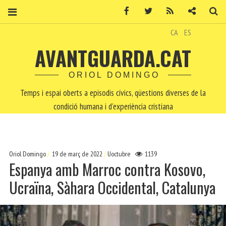
Facebook
Twitter
RSS
Contacte
Ce
CA
ES
AVANTGUARDA.CAT
ORIOL DOMINGO
Temps i espai oberts a episodis cívics, qüestions diverses de la
condició humana i d'experiència cristiana
Oriol Domingo
19 de març de 2022
Uoctubre
1139
Espanya amb Marroc contra Kosovo,
Ucraïna, Sàhara Occidental, Catalunya