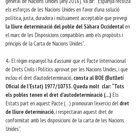
general de Nacions Unides (any 2016). Va dir: “Espanya recolza
els esforços de les Nacions Unides en favor d’una solució
política, justa, duradora i mútuament acceptable que prevegi
la lliure determinació del poble del Sàhara Occidental
en
el marc de les Disposicions compatibles amb els propòsits i
principis de la Carta de Nacions Unides”.
4.- El règim espanyol ha d’assumir que el Pacte Internacional
de Drets Civils i Polítics aprovat per les Nacions Unides, i que
inclou el dret d’autodeterminació,
consta al BOE (Butlletí
Oficial de l’Estat) 1977/10733. Queda molt clar: “Tots
els pobles tenen el dret d’autodeterminació (…)
Els
Estats part en aquest Pacte (…) promouran l’exercici del
dret
de lliure determinació
, i respectaran aquest dret de
conformitat amb les disposicions de la carta de les Nacions
Unides”.