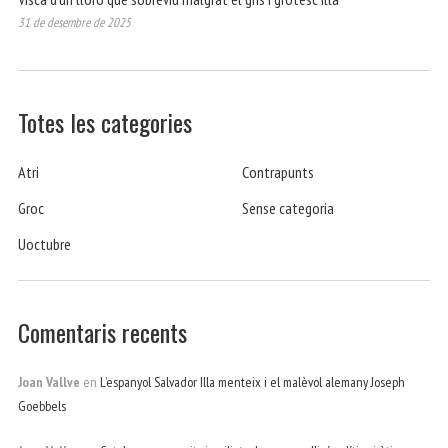
31 de desembre de 2025
Totes les categories
Atri
Contrapunts
Groc
Sense categoria
Uoctubre
Comentaris recents
Joan Vallve
en
L’espanyol Salvador Illa menteix i el malèvol alemany Joseph
Goebbels