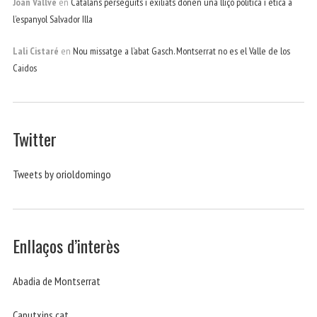
Joan Vallve
en
Catalans perseguits i exiliats donen una lliçó política i ètica a
l’espanyol Salvador Illa
Lali Cistaré
en
Nou missatge a l’abat Gasch. Montserrat no es el Valle de los
Caidos
Twitter
Tweets by orioldomingo
Enllaços d’interès
Abadia de Montserrat
Caputxins.cat