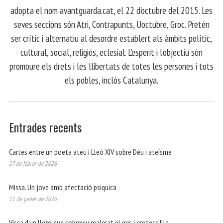
adopta el nom avantguarda.cat, el 22 d'octubre del 2015. Les
seves seccions són Atri, Contrapunts, Uoctubre, Groc. Pretén
ser crític i alternatiu al desordre establert als àmbits polític,
cultural, social, religiós, eclesial. L'esperit i l'objectiu són
promoure els drets i les llibertats de totes les persones i tots
els pobles, inclòs Catalunya.
Entrades recents
Cartes entre un poeta ateu i Lleó XIV sobre Déu i ateísme
27 de febrer de 2026
Missa. Un jove amb afectació psíquica
11 de gener de 2026
Visca d’un lloro que sobreviu malgrat el gris i grotesc Illa