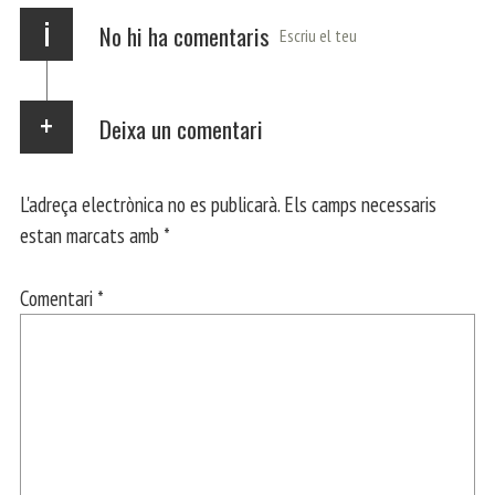
x
i
No hi ha comentaris
Escriu el teu
Deixa un comentari
L'adreça electrònica no es publicarà.
Els camps necessaris
estan marcats amb
*
Comentari
*