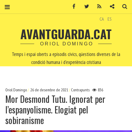
Facebook
Twitter
RSS
Contacte
Ce
CA
ES
AVANTGUARDA.CAT
ORIOL DOMINGO
Temps i espai oberts a episodis cívics, qüestions diverses de la
condició humana i d'experiència cristiana
Oriol Domingo
26 de desembre de 2021
Contrapunts
836
Mor Desmond Tutu. Ignorat per
l’espanyolisme. Elogiat pel
sobiranisme