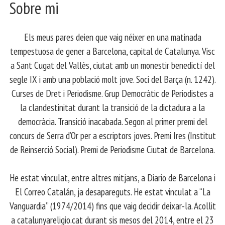
Sobre mi
Els meus pares deien que vaig néixer en una matinada
tempestuosa de gener a Barcelona, capital de Catalunya. Visc
a Sant Cugat del Vallès, ciutat amb un monestir benedictí del
segle IX i amb una població molt jove. Soci del Barça (n. 1242).
Curses de Dret i Periodisme. Grup Democràtic de Periodistes a
la clandestinitat durant la transició de la dictadura a la
democràcia. Transició inacabada. Segon al primer premi del
concurs de Serra d’Or per a escriptors joves. Premi Ires (Institut
de Reinserció Social). Premi de Periodisme Ciutat de Barcelona.
​ He estat vinculat, entre altres mitjans, a Diario de Barcelona i
El Correo Catalán, ja desapareguts. He estat vinculat a “La
Vanguardia” (1974/2014) fins que vaig decidir deixar-la. Acollit
a catalunyareligio.cat durant sis mesos del 2014, entre el 23