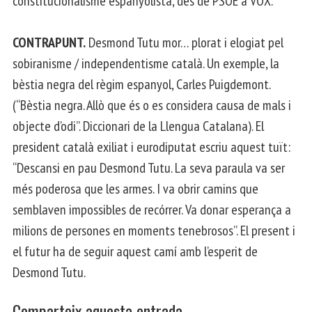
constitucionalisme espanyolista, des de PSOE a VOX.
CONTRAPUNT.
Desmond Tutu mor… plorat i elogiat pel
sobiranisme / independentisme català. Un exemple, la
bèstia negra del règim espanyol, Carles Puigdemont.
(“Bèstia negra. Allò que és o es considera causa de mals i
objecte d’odi”. Diccionari de la Llengua Catalana). El
president català exiliat i eurodiputat escriu aquest tuït:
“Descansi en pau Desmond Tutu. La seva paraula va ser
més poderosa que les armes. I va obrir camins que
semblaven impossibles de recórrer. Va donar esperança a
milions de persones en moments tenebrosos”. El present i
el futur ha de seguir aquest camí amb l’esperit de
Desmond Tutu.
Comparteix aquesta entrada