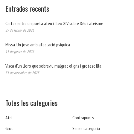
Entrades recents
Cartes entre un poeta ateu i Lleó XIV sobre Déu i ateísme
27 de febrer de 2026
Missa. Un jove amb afectació psíquica
11 de gener de 2026
Visca d’un lloro que sobreviu malgrat el gris i grotesc Illa
31 de desembre de 2025
Totes les categories
Atri
Contrapunts
Groc
Sense categoria