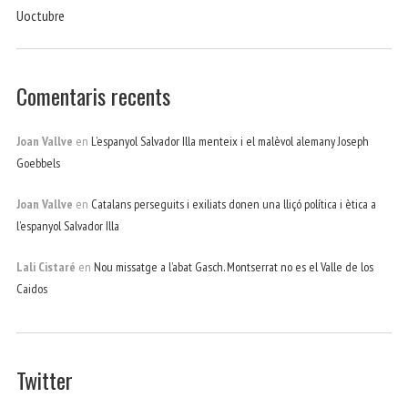
Uoctubre
Comentaris recents
Joan Vallve
en
L’espanyol Salvador Illa menteix i el malèvol alemany Joseph
Goebbels
Joan Vallve
en
Catalans perseguits i exiliats donen una lliçó política i ètica a
l’espanyol Salvador Illa
Lali Cistaré
en
Nou missatge a l’abat Gasch. Montserrat no es el Valle de los
Caidos
Twitter