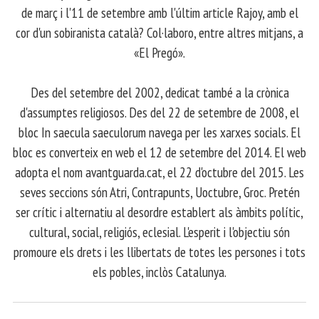
de març i l'11 de setembre amb l'últim article Rajoy, amb el
cor d'un sobiranista català? Col·laboro, entre altres mitjans, a
«El Pregó».
​ Des del setembre del 2002, dedicat també a la crònica
d'assumptes religiosos. Des del 22 de setembre de 2008, el
bloc In saecula saeculorum navega per les xarxes socials. El
bloc es converteix en web el 12 de setembre del 2014. El web
adopta el nom avantguarda.cat, el 22 d'octubre del 2015. Les
seves seccions són Atri, Contrapunts, Uoctubre, Groc. Pretén
ser crític i alternatiu al desordre establert als àmbits polític,
cultural, social, religiós, eclesial. L'esperit i l'objectiu són
promoure els drets i les llibertats de totes les persones i tots
els pobles, inclòs Catalunya.