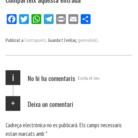
Fa
Tw
W
Te
Pri
E
Co
ce
itt
ha
le
nt
m
m
bo
er
ts
gr
ail
pa
Publicat a
Contrapunts
. Guarda't l'enllaç
(permalink)
.
ok
Ap
a
rt
p
m
ei
x
i
No hi ha comentaris
Escriu el teu
Deixa un comentari
L'adreça electrònica no es publicarà.
Els camps necessaris
estan marcats amb
*