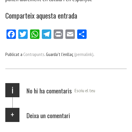
Comparteix aquesta entrada
Fa
Tw
W
Te
Pri
E
Co
ce
itt
ha
le
nt
m
m
bo
er
ts
gr
ail
pa
Publicat a
Contrapunts
. Guarda't l'enllaç
(permalink)
.
ok
Ap
a
rt
p
m
ei
x
i
No hi ha comentaris
Escriu el teu
Deixa un comentari