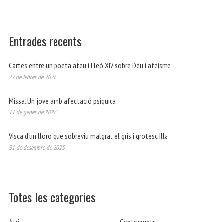
Entrades recents
Cartes entre un poeta ateu i Lleó XIV sobre Déu i ateísme
27 de febrer de 2026
Missa. Un jove amb afectació psíquica
11 de gener de 2026
Visca d’un lloro que sobreviu malgrat el gris i grotesc Illa
31 de desembre de 2025
Totes les categories
Atri
Contrapunts