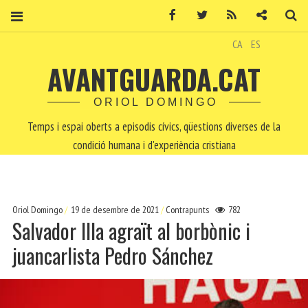
Facebook
Twitter
RSS
Contacte
Ce
CA
ES
AVANTGUARDA.CAT
ORIOL DOMINGO
Temps i espai oberts a episodis cívics, qüestions diverses de la
condició humana i d'experiència cristiana
Oriol Domingo
19 de desembre de 2021
Contrapunts
782
Salvador Illa agraït al borbònic i
juancarlista Pedro Sánchez