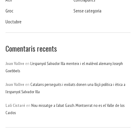
Groc
Sense categoria
Uoctubre
Comentaris recents
Joan Vallve
en
L’espanyol Salvador Illa menteix i el malèvol alemany Joseph
Goebbels
Joan Vallve
en
Catalans perseguits i exiliats donen una lliçó política i ètica a
l’espanyol Salvador Illa
Lali Cistaré
en
Nou missatge a l’abat Gasch. Montserrat no es el Valle de los
Caidos