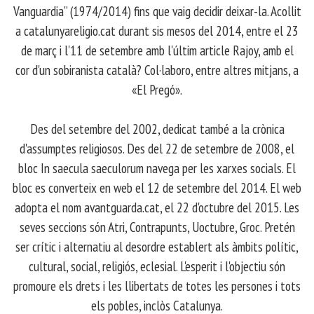
Vanguardia” (1974/2014) fins que vaig decidir deixar-la. Acollit
a catalunyareligio.cat durant sis mesos del 2014, entre el 23
de març i l'11 de setembre amb l'últim article Rajoy, amb el
cor d'un sobiranista català? Col·laboro, entre altres mitjans, a
«El Pregó».
​ Des del setembre del 2002, dedicat també a la crònica
d'assumptes religiosos. Des del 22 de setembre de 2008, el
bloc In saecula saeculorum navega per les xarxes socials. El
bloc es converteix en web el 12 de setembre del 2014. El web
adopta el nom avantguarda.cat, el 22 d'octubre del 2015. Les
seves seccions són Atri, Contrapunts, Uoctubre, Groc. Pretén
ser crític i alternatiu al desordre establert als àmbits polític,
cultural, social, religiós, eclesial. L'esperit i l'objectiu són
promoure els drets i les llibertats de totes les persones i tots
els pobles, inclòs Catalunya.