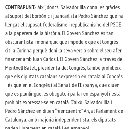
CONTRAPUNT.-
Així, doncs, Salvador Illa dona les gràcies
al suport del borbònic i juancarlista Pedro Sánchez que ha
llençat el suposat federalisme i republicanisme del PSOE
a la paperera de la història. El Govern Sánchez és tan
obscurantista i monàrquic que impedeix que el Congrés
citi a Corinna perquè doni la seva versió sobre el seu afer
financer amb Juan Carlos I. El Govern Sánchez, a través de
Meritxell Batet, presidenta del Congrés, també prohibeix
que els diputats catalans s’expressin en català al Congrés.
I és que en el Congrés i al Senat de l’Espanya, que diuen
que es plurilingüe, es obligatori parlar en espanyol i està
prohibit expressar-se en català. D’això, Salvador Illa i
Pedro Sánchez en diuen “reencuentro”. Ah, al Parlament de
Catalunya, amb majoria independentista, els diputats
parlen lliurement en català i en espanyol.